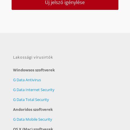
Új jelszó igénylése
Lakossági vírusirtók
Windowsos szoftverek
G Data Antivirus
G Data Internet Security
G Data Total Security
Andoridos szoftverek
G Data Mobile Security
OS X (Mac) szoftverek