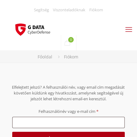
Segítség
Viszonteladóknak
Fiókom
0
Főoldal
Fiókom
Elfelejtett jelszó? A felhasználói név, vagy email cím megadását
követően küldünk egy hivatkozást, amelynek segítségével új
jelszót lehet létrehozni email-en keresztül.
Kötelező
Felhasználónév vagy e-mail cím
*