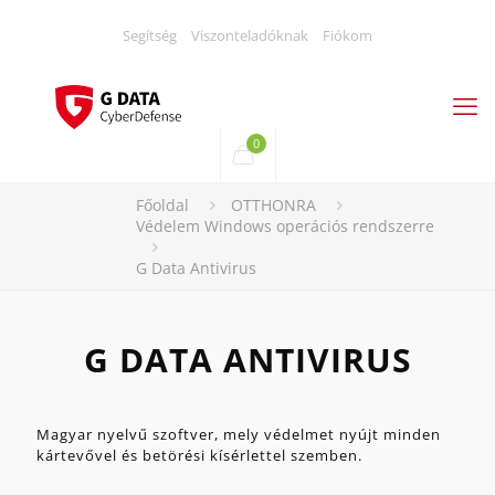
Segítség
Viszonteladóknak
Fiókom
0
Főoldal
OTTHONRA
Védelem Windows operációs rendszerre
G Data Antivirus
G DATA ANTIVIRUS
Magyar nyelvű szoftver, mely védelmet nyújt minden
kártevővel és betörési kísérlettel szemben.