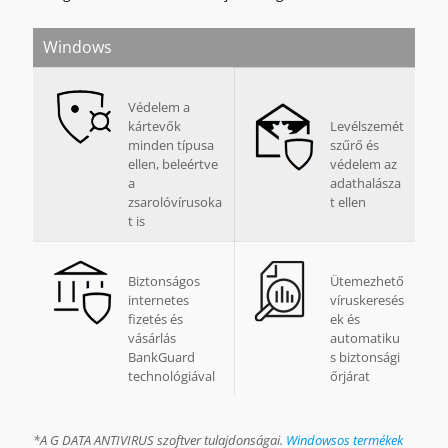
Windows
Védelem a
kártevők
Levélszemét
minden típusa
szűrő és
ellen, beleértve
védelem az
a
adathalásza
zsarolóvírusoka
t ellen
t is
Biztonságos
Ütemezhető
internetes
víruskeresés
fizetés és
ek és
vásárlás
automatiku
BankGuard
s biztonsági
technológiával
őrjárat
*A G DATA ANTIVIRUS szoftver tulajdonságai.
Windowsos termékek