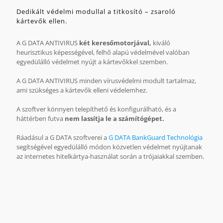
Dedikált védelmi modullal a titkosító – zsaroló
kártevők ellen.
A G DATA ANTIVIRUS
két keresőmotorjával,
kiváló
heurisztikus képességével, felhő alapú védelmével valóban
egyedülálló védelmet nyújt a kártevőkkel szemben.
A G DATA ANTIVIRUS minden vírusvédelmi modult tartalmaz,
ami szükséges a kártevők elleni védelemhez.
A szoftver könnyen telepíthető és konfigurálható, és a
háttérben futva
nem lassítja le a számítógépet.
Ráadásul a G DATA szoftverei a
G DATA BankGuard Technológia
segítségével egyedülálló módon közvetlen védelmet nyújtanak
az internetes hitelkártya-használat során a trójaiakkal szemben.