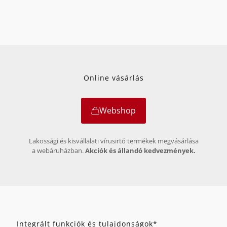
G DATA ANTIVIRUS
Védelem a kártevők minden típusa ellen.
Online vásárlás
Webshop
Lakossági és kisvállalati vírusirtó termékek megvásárlása
a webáruházban.
Akciók és állandó kedvezmények.
Integrált funkciók és tulajdonságok*