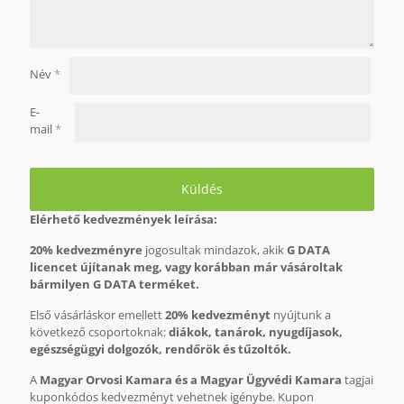
Név
*
E-
mail
*
Elérhető kedvezmények leírása:
20% kedvezményre
jogosultak mindazok, akik
G DATA
licencet újítanak meg, vagy korábban már vásároltak
bármilyen G DATA terméket.
Első vásárláskor emellett
20% kedvezményt
nyújtunk a
következő csoportoknak:
diákok, tanárok, nyugdíjasok,
egészségügyi dolgozók, rendőrök és tűzoltók.
A
Magyar Orvosi Kamara és a Magyar Ügyvédi Kamara
tagjai
kuponkódos kedvezményt vehetnek igénybe. Kupon