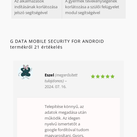
Az alkalmazások
A gyermek tevékenységének
indításának korlátozása
korlátozása a szülői felügyelet
jelszó segítségével
modul segítségével
G DATA MOBILE SECURITY FOR ANDROID
termékről 21 értékelés
Eszel
(megerősített
tulajdonos)
–
Értékelés:
2024. 07. 16.
5
/ 5
Telepítése könnyű, az
adatok megadása után
működik. Az idegen
nyelvű ismertetőt a
google fordítóval tudom
magyarosítani. Gyors,