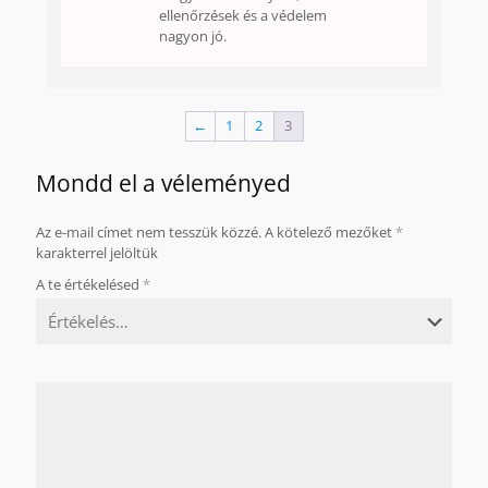
ellenőrzések és a védelem
nagyon jó.
←
1
2
3
Mondd el a véleményed
Az e-mail címet nem tesszük közzé.
A kötelező mezőket
*
karakterrel jelöltük
A te értékelésed
*