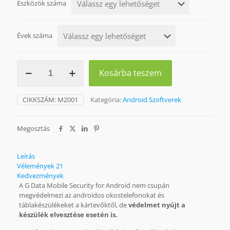
Eszközök száma
Évek száma
G
Kosárba teszem
DATA
MOBILE
SECURITY
CIKKSZÁM:
M2001
Kategória:
Android Szoftverek
FOR
ANDROID
mennyiség
Megosztás
Leírás
Vélemények
21
Kedvezmények
A G Data Mobile Security for Android nem csupán
megvédelmezi az androidos okostelefonokat és
táblakészülékeket a kártevőktől, de
védelmet nyújt a
készülék elvesztése esetén is.