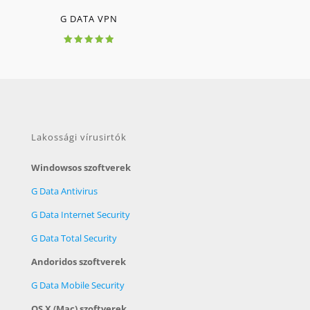
G DATA VPN
Értékelés:
5.00
/ 5
Lakossági vírusirtók
Windowsos szoftverek
G Data Antivirus
G Data Internet Security
G Data Total Security
Andoridos szoftverek
G Data Mobile Security
OS X (Mac) szoftverek