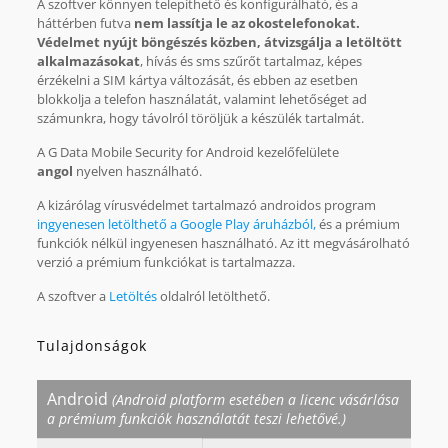
A szoftver könnyen telepíthető és konfigurálható, és a
háttérben futva
nem lassítja le az okostelefonokat.
Védelmet nyújt böngészés közben, átvizsgálja a letöltött
alkalmazásokat
, hívás és sms szűrőt tartalmaz, képes
érzékelni a SIM kártya változását, és ebben az esetben
blokkolja a telefon használatát, valamint lehetőséget ad
számunkra, hogy távolról töröljük a készülék tartalmát.
A G Data Mobile Security for Android kezelőfelülete
angol
nyelven használható.
A kizárólag vírusvédelmet tartalmazó androidos program
ingyenesen letölthető a Google Play áruházból,
és a prémium
funkciók nélkül ingyenesen használható. Az itt megvásárolható
verzió a prémium funkciókat is tartalmazza.
A szoftver a
Letöltés
oldalról letölthető.
Tulajdonságok
Android
(Android platform esetében a licenc vásárlása
a prémium funkciók használatát teszi lehetővé.)