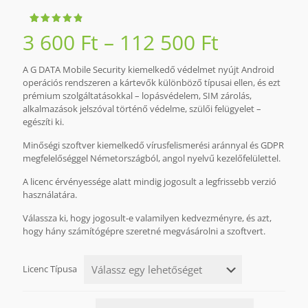
Értékelés
21
Ártartom
3 600
Ft
–
112 500
Ft
4.90
az
5-ből,
3
értékelés
alapján
A G DATA Mobile Security kiemelkedő védelmet nyújt Android
600 Ft
operációs rendszeren a kártevők különböző típusai ellen, és ezt
prémium szolgáltatásokkal – lopásvédelem, SIM zárolás,
-
alkalmazások jelszóval történő védelme, szülői felügyelet –
112
egészíti ki.
500 Ft
Minőségi szoftver kiemelkedő vírusfelismerési aránnyal és GDPR
megfelelőséggel Németországból, angol nyelvű kezelőfelülettel.
A licenc érvényessége alatt mindig jogosult a legfrissebb verzió
használatára.
Válassza ki, hogy jogosult-e valamilyen kedvezményre, és azt,
hogy hány számítógépre szeretné megvásárolni a szoftvert.
Licenc Típusa