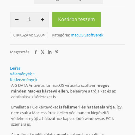
G
Kosárba teszem
DATA
ANTIVIRUS
FOR
CIKKSZÁM:
C2004
Kategória:
macOS Szoftverek
macOS
mennyiség
Megosztás
Leírás
Vélemények
1
Kedvezmények
A G DATA Antivirus for macOS vírusirtó szoftver
megóv
minden Mac-es kártevő ellen,
beleértve a trójaikat és az
adathalász kísérleteket is.
Emellett a PC-s kártevőket
is felismeri és hatástalanítja
, így
nem csak a Mac-es vírusok ellen véd, hanem kiegészítő
védelmet nyújt a hálózathoz kapcsolódó windowsos PC-k
számára is.
A szoftver kezelőfelülete
angol
nyelven használható.