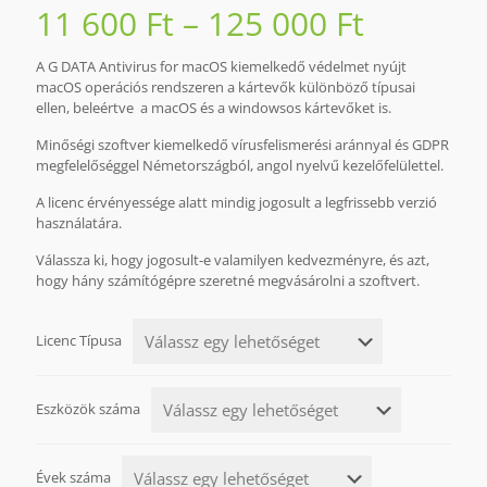
Értékelés
1
Ártarto
11 600
Ft
–
125 000
Ft
5.00
az
5-ből,
11
értékelés
alapján
A G DATA Antivirus for macOS kiemelkedő védelmet nyújt
600 Ft
macOS operációs rendszeren a kártevők különböző típusai
ellen, beleértve a macOS és a windowsos kártevőket is.
-
125
Minőségi szoftver kiemelkedő vírusfelismerési aránnyal és GDPR
megfelelőséggel Németországból, angol nyelvű kezelőfelülettel.
000 Ft
A licenc érvényessége alatt mindig jogosult a legfrissebb verzió
használatára.
Válassza ki, hogy jogosult-e valamilyen kedvezményre, és azt,
hogy hány számítógépre szeretné megvásárolni a szoftvert.
Licenc Típusa
Eszközök száma
Évek száma