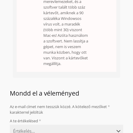
merevlemezeket, és a
szoftver talált több száz
kártevőt, amiknek a 90
százaléka Windowsos
vírus volt, a maradék
(több mint 30) viszont
Mac-es! Azóta használom
a szoftvert. Nem lassítja a
gépet, nem is veszem
munka közben, hogy ott
van. Viszont a kártevőket
megállítja.
Mondd el a véleményed
Az e-mail címet nem tesszük közzé.
A kötelező mezőket
*
karakterrel jelöltük
A te értékelésed
*