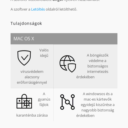
A szoftver a
Letöltés
oldalról letölthető.
Tulajdonságok
MAC OS X
Valós
A böngészők
idejű
védelme a
biztonságos
vírusvédelem
internetezés
alacsony
érdekében
erőforrásigénnyel
A
A windowsos és a
gyanús
mac-es kártevők
fájlok
egyidejű kiszűrése a
nagyobb biztonság
karanténba zárása
érdekében