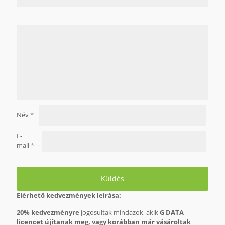
Név
*
E-
mail
*
Elérhető kedvezmények leírása:
20% kedvezményre
jogosultak mindazok, akik
G DATA
licencet újítanak meg, vagy korábban már vásároltak