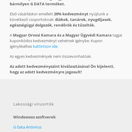
bármilyen G DATA terméket.
Első vásárláskor emellett
20% kedvezményt
nyújtunk a
következő csoportoknak:
diákok, tanárok, nyugdíjasok,
egészségügyi dolgozók, rendőrök és tűzoltók.
A
Magyar Orvosi Kamara és a Magyar Ügyvédi Kamara
tagjai
kuponkódos kedvezményt vehetnek igénybe. Kupon
igényléséhez
kattintson ide.
Az egyes kedvezmények nem összevonhatóak.
Az adott kedvezményszint kiválasztásával Ön kijelenti,
hogy az adott kedvezményre jogosult!
Lakossági vírusirtók
Windowsos szoftverek
G Data Antivirus