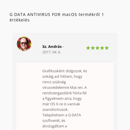
G DATA ANTIVIRUS FOR macOS
termékről 1
értékelés
Sz. András
–
2017. 04. 6.
Értékelés:
5
/ 5
Grafikusként dolgozok, és
sokáig azt hittem, hogy
nincs szükség
vírusvédelemre Mac-en. A
rendszergazdánk hívta fel
a figyelmem arra, hogy
már OS X-re is vannak
zsarolóvírusok.
Telepítettem a G DATA
szoftverét, és
átvizsgáltam a