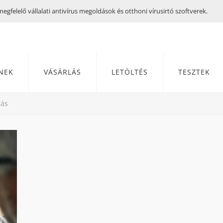
gfelelő vállalati antivírus megoldások és otthoni vírusirtó szoftverek.
NEK
VÁSÁRLÁS
LETÖLTÉS
TESZTEK
lás