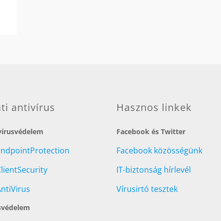
ati antivírus
Hasznos linkek
 vírusvédelem
Facebook és Twitter
EndpointProtection
Facebook közösségünk
lientSecurity
IT-biztonság hírlevél
ntiVirus
Vírusirtó tesztek
svédelem