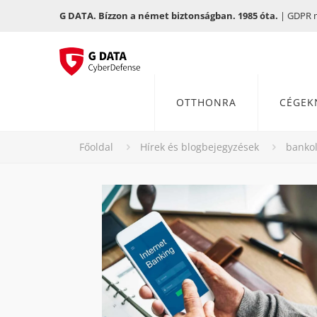
G DATA. Bízzon a német biztonságban. 1985 óta.
| GDPR me
OTTHONRA
CÉGEK
Főoldal
Hírek és blogbejegyzések
banko