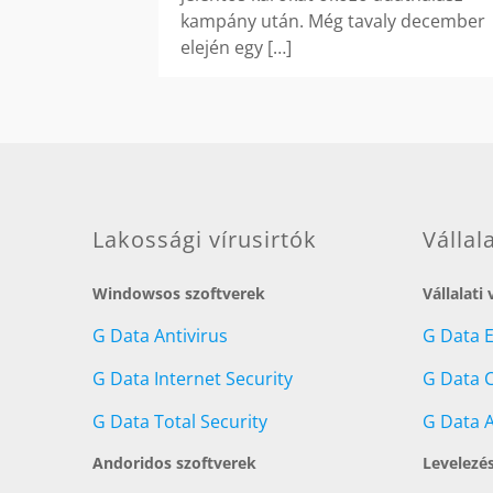
kampány után. Még tavaly december
elején egy
[…]
Lakossági vírusirtók
Vállal
Windowsos szoftverek
Vállalati
G Data Antivirus
G Data 
G Data Internet Security
G Data C
G Data Total Security
G Data A
Andoridos szoftverek
Levelezé