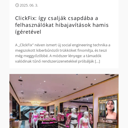
2025. 06. 3.
ClickFix: így csalják csapdába a
felhasználókat hibajavítások hamis
ígéretével
A „ClickFix” néven ismert új social engineering technika a
megszokott kiberbűnözői trükköket finomítja, és teszi
még meggyőzőbbé. A módszer lényege: a támadók
valódinak tűnő rendszerüzenetekkel próbálják
[…]