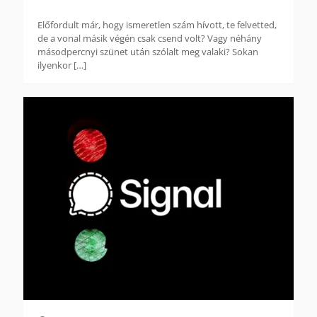
Előfordult már, hogy ismeretlen szám hívott, te felvetted,
de a vonal másik végén csak csend volt? Vagy néhány
másodpercnyi szünet után szólalt meg valaki? Sokan
ilyenkor
[…]