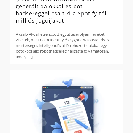
generált dalokkal és bot-
hadsereggel csalt ki a Spotify-tól
milliós jogdíjakat
A csaló AI-val létrehozott együttesei olyan neveket
viseltek, mint Calm Identity és Zygotic Washstands. A
mesterséges intelligenciával létrehozott dalokat egy
botokból álló robothadsereg hallgatta folyamatosan,
amely
[…]