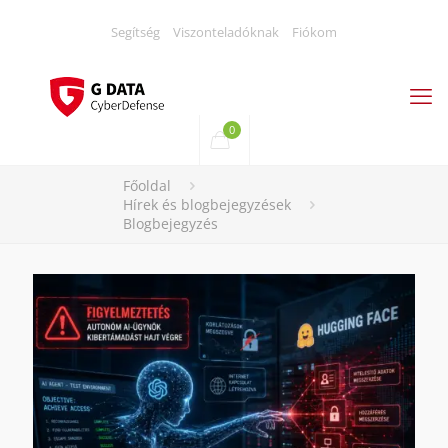
Segítség
Viszonteladóknak
Fiókom
0
Főoldal
Hírek és blogbejegyzések
Blogbejegyzés