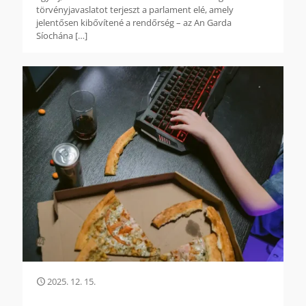
törvényjavaslatot terjeszt a parlament elé, amely
jelentősen kibővítené a rendőrség – az An Garda
Síochána
[…]
2025. 12. 15.