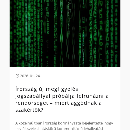
2026. 01. 24.
Írország új megfigyelési
jogszabállyal próbálja felruházni a
rendőrséget – miért aggódnak a
szakértők?
A közelmúltban Írország kormányzata bejelentette, hogy
egy új, széles hatáskörű kommunikáció-lehallgatási