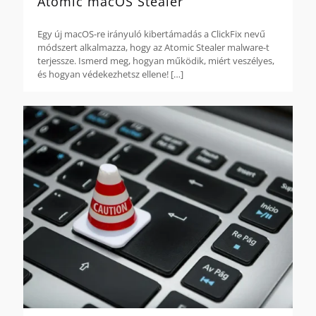
Atomic macOS Stealer
Egy új macOS-re irányuló kibertámadás a ClickFix nevű
módszert alkalmazza, hogy az Atomic Stealer malware-t
terjessze. Ismerd meg, hogyan működik, miért veszélyes,
és hogyan védekezhetsz ellene!
[…]