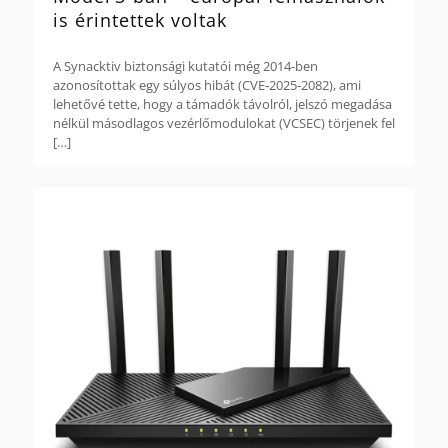
is érintettek voltak
A Synacktiv biztonsági kutatói még 2014-ben
azonosítottak egy súlyos hibát (CVE‑2025‑2082), ami
lehetővé tette, hogy a támadók távolról, jelszó megadása
nélkül másodlagos vezérlőmodulokat (VCSEC) törjenek fel
[…]