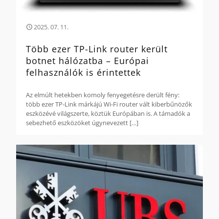
2025. 07. 11.
Több ezer TP-Link router került
botnet hálózatba – Európai
felhasználók is érintettek
Az elmúlt hetekben komoly fenyegetésre derült fény:
több ezer TP-Link márkájú Wi-Fi router vált kiberbűnözők
eszközévé világszerte, köztük Európában is. A támadók a
sebezhető eszközöket úgynevezett
[…]