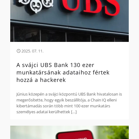
2025. 07. 11.
A svájci UBS Bank 130 ezer
munkatársának adataihoz fértek
hozzá a hackerek
Június közepén a svájci központú UBS Bank hivatalosan is
megerősítette, hogy egyik beszállítója, a Chain IQ elleni
kibertámadás során több mint 100 ezer munkatárs
személyes adatai kerülhettek
[…]