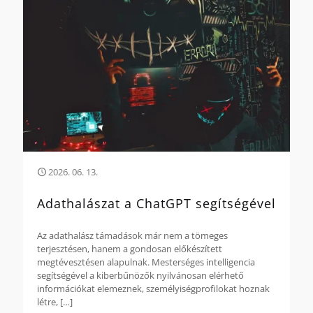
2026. 06. 13.
Adathalászat a ChatGPT segítségével
Az adathalász támadások már nem a tömeges
terjesztésen, hanem a gondosan előkészített
megtévesztésen alapulnak. Mesterséges intelligencia
segítségével a kiberbűnözők nyilvánosan elérhető
információkat elemeznek, személyiségprofilokat hoznak
létre,
[…]