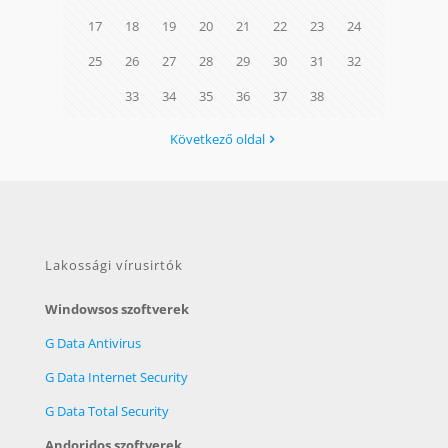
17
18
19
20
21
22
23
24
25
26
27
28
29
30
31
32
33
34
35
36
37
38
Következő oldal
Lakossági vírusirtók
Windowsos szoftverek
G Data Antivirus
G Data Internet Security
G Data Total Security
Andoridos szoftverek