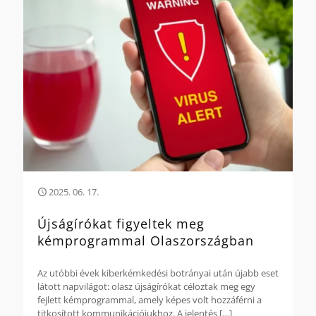
2025. 06. 17.
Újságírókat figyeltek meg
kémprogrammal Olaszországban
Az utóbbi évek kiberkémkedési botrányai után újabb eset
látott napvilágot: olasz újságírókat céloztak meg egy
fejlett kémprogrammal, amely képes volt hozzáférni a
titkosított kommunikációjukhoz. A jelentés
[…]