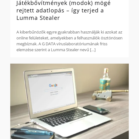
Játékbővítmények (modok) mögé
rejtett adatlopás – így terjed a
Lumma Stealer
A kiberbűnözők egyre gyakrabban használják ki azokat az
online felületeket, amelyekben a felhasználók ösztönösen
megbíznak. A G DATA víruslaboratóriumának friss
elemzése szerint a Lumma Stealer nevű
[…]