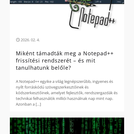
2026. 02. 4.
Miként támadták meg a Notepad++
frissítési rendszerét – és mit
tanulhatunk belőle?
A Notepad++ egyike a világ legnépszerűbb, ingyenes és
nyílt forráskódú szövegszerkesztőinek és
kódszerkesztőinek, amelyet fejlesztők, rendszergazdák és
technikai felhasználók milliói használnak nap mint nap.
Azonban a
[…]