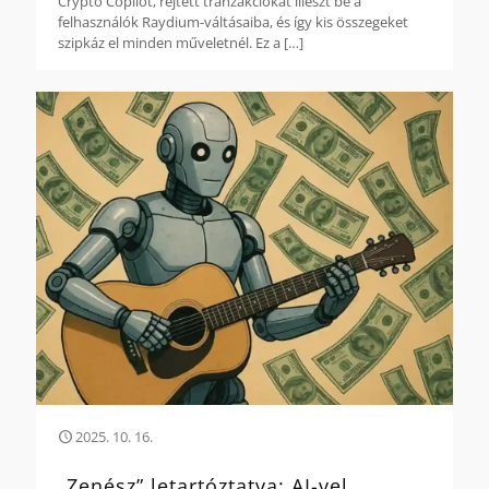
Crypto Copilot, rejtett tranzakciókat illeszt be a
felhasználók Raydium-váltásaiba, és így kis összegeket
szipkáz el minden műveletnél. Ez a
[…]
2025. 10. 16.
„Zenész” letartóztatva: AI-vel