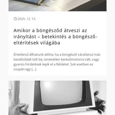
2025. 12. 13.
Amikor a böngésződ átveszi az
irányítást – betekintés a böngésző-
eltérítések világába
Értetlenül állhatunk előtte, ha a böngésző váratlanul más
kezdőoldalt tölt be, ismeretlen keresőmotorra vált, vagy
gyanús hirdetések lepik el a felületet. Sok esetben ez
csupán egy
[…]