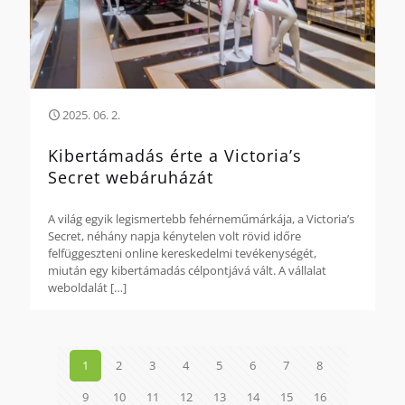
2025. 06. 2.
Kibertámadás érte a Victoria’s
Secret webáruházát
A világ egyik legismertebb fehérneműmárkája, a Victoria’s
Secret, néhány napja kénytelen volt rövid időre
felfüggeszteni online kereskedelmi tevékenységét,
miután egy kibertámadás célpontjává vált. A vállalat
weboldalát
[…]
1
2
3
4
5
6
7
8
9
10
11
12
13
14
15
16