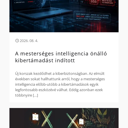
2026. 08. 4.
A mesterséges intelligencia önálló
kibertámadást indított
Új korszak kezdődhet a kiberbiztonságban. Az elmúlt
években sokat hallhattunk arról, hogy a mesterséges
intelligencia előbb-utóbb a kibertámadások egyik
legfontosabb eszközévé válhat. Eddig azonban ezek
többnyire
[…]