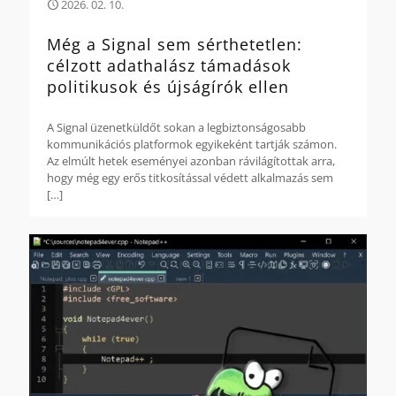
2026. 02. 10.
Még a Signal sem sérthetetlen:
célzott adathalász támadások
politikusok és újságírók ellen
A Signal üzenetküldőt sokan a legbiztonságosabb
kommunikációs platformok egyikeként tartják számon.
Az elmúlt hetek eseményei azonban rávilágítottak arra,
hogy még egy erős titkosítással védett alkalmazás sem
[…]