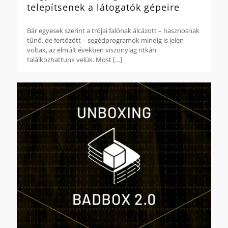
telepítsenek a látogatók gépeire
Bár egyesek szerint a trójai falónak álcázott – hasznosnak
tűnő, de fertőzött – segédprogramok mindig is jelen
voltak, az elmúlt években viszonylag ritkán
találkozhattunk velük. Most
[…]