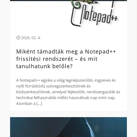
2026. 02. 4.
Miként támadták meg a Notepad++
frissítési rendszerét – és mit
tanulhatunk belőle?
A Notepad++ egyike a világ legnépszerűbb, ingyenes és
nyílt forráskódú szövegszerkesztőinek és
kódszerkesztőinek, amelyet fejlesztők, rendszergazdák és
technikai felhasználók milliói használnak nap mint nap.
Azonban a
[…]