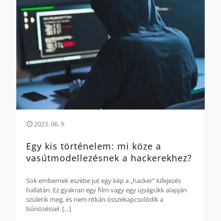
2023. 06. 9.
Egy kis történelem: mi köze a
vasútmodellezésnek a hackerekhez?
Sok embernek eszébe jut egy kép a „hacker” kifejezés
hallatán. Ez gyakran egy film vagy egy újságcikk alapján
születik meg, és nem ritkán összekapcsolódik a
bűnözéssel.
[…]