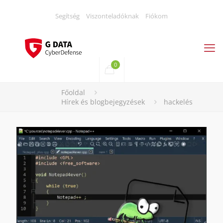
Segítség
Viszonteladóknak
Fiókom
0
Főoldal
Hírek és blogbejegyzések
hackelés