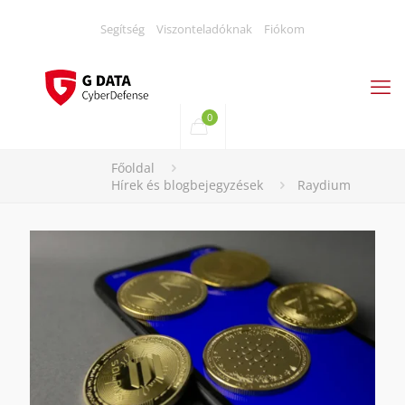
Segítség
Viszonteladóknak
Fiókom
0
Főoldal
Hírek és blogbejegyzések
Raydium