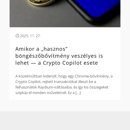
2025. 11. 27.
Amikor a „hasznos”
böngészőbővítmény veszélyes is
lehet — a Crypto Copilot esete
A közelmúltban kiderült, hogy egy Chrome-bővítmény, a
Crypto Copilot, rejtett tranzakciókat illeszt be a
felhasználók Raydium-váltásaiba, és így kis összegeket
szipkáz el minden műveletnél. Ez a
[…]