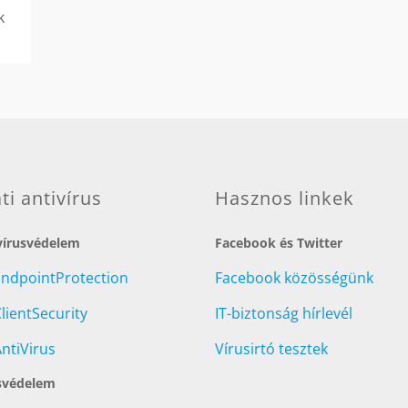
k
ati antivírus
Hasznos linkek
 vírusvédelem
Facebook és Twitter
EndpointProtection
Facebook közösségünk
lientSecurity
IT-biztonság hírlevél
ntiVirus
Vírusirtó tesztek
svédelem