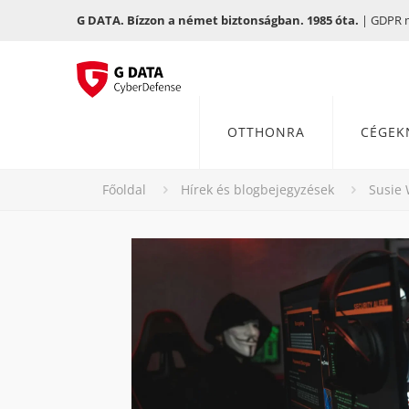
G DATA. Bízzon a német biztonságban. 1985 óta.
| GDPR me
OTTHONRA
CÉGEK
Főoldal
Hírek és blogbejegyzések
Susie 