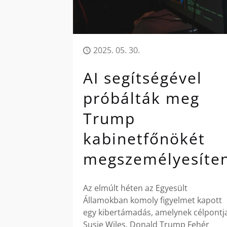
2025. 05. 30.
AI segítségével
próbálták meg
Trump
kabinetfőnökét
megszemélyesíten
Az elmúlt héten az Egyesült
Államokban komoly figyelmet kapott
egy kibertámadás, amelynek célpontj
Susie Wiles, Donald Trump Fehér