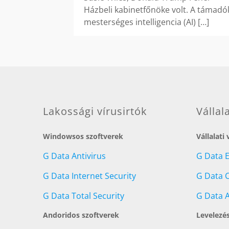
Házbeli kabinetfőnöke volt. A támadó
mesterséges intelligencia (AI)
[…]
Lakossági vírusirtók
Vállal
Windowsos szoftverek
Vállalati
G Data Antivirus
G Data 
G Data Internet Security
G Data C
G Data Total Security
G Data A
Andoridos szoftverek
Levelezé