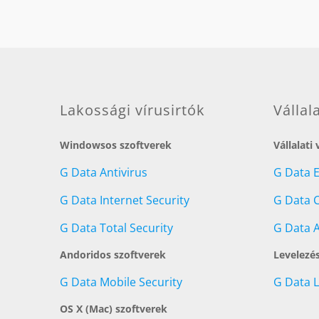
Értékelés:
4.90
/ 5
Lakossági vírusirtók
Vállal
Windowsos szoftverek
Vállalati
G Data Antivirus
G Data 
G Data Internet Security
G Data C
G Data Total Security
G Data A
Andoridos szoftverek
Levelezé
G Data Mobile Security
G Data 
OS X (Mac) szoftverek