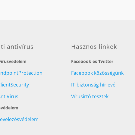
/ 5
ati antivírus
Hasznos linkek
 vírusvédelem
Facebook és Twitter
EndpointProtection
Facebook közösségünk
lientSecurity
IT-biztonság hírlevél
ntiVirus
Vírusirtó tesztek
svédelem
Levelezésvédelem