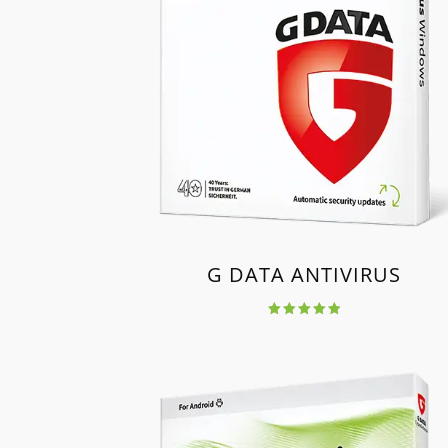
G DATA ANTIVIRUS
Értékelés:
4.96
/ 5