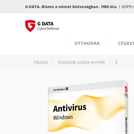
G DATA. Bízzon a német biztonságban. 1985 óta.
| GDPR me
OTTHONRA
CÉGEK
Főoldal
Eszközök száma termék
5