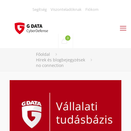
Segítség
Viszonteladóknak
Fiókom
0
Főoldal
Hírek és blogbejegyzések
no connection