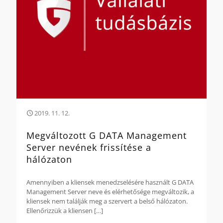
2019. 11. 12.
Megváltozott G DATA Management
Server nevének frissítése a
hálózaton
Amennyiben a kliensek menedzselésére használt G DATA
Management Server neve és elérhetősége megváltozik, a
kliensek nem találják meg a szervert a belső hálózaton.
Ellenőrizzük a kliensen
[…]