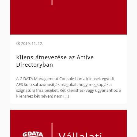
2019. 11. 12.
Kliens átnevezése az Active
Directoryban
A G DATA Management Console-ban a kliensek egyedi
AES kulccsal azonosítják magukat, hogy megkapják a
szignatúra frissítéseket. Két klienshez (vagy ugyanahhoz a
klienshez két néven) nem
[…]