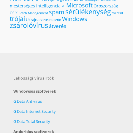
Microsoft
mesterséges intelligencia
Oroszország
MI
sérülékenység
spam
OS X
torrent
Patch Management
trójai
Windows
Ukrajna
Virus Bulletin
zsarolóvírus
átverés
Lakossági vírusirtók
Windowsos szoftverek
G Data Antivirus
G Data Internet Security
G Data Total Security
Andoridos szoftverek