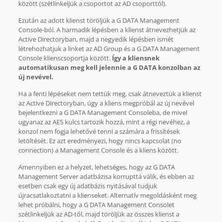
között (szétlinkeljük a csoportot az AD csoporttól).
Ezután az adott klienst töröljük a G DATA Management
Console-ból. A harmadik lépésben a klienst átnevezhetjük az
Active Directoryban, majd a negyedik lépésben ismét
létrehozhatjuk a linket az AD Group és a G DATA Management
Console klienscsoportja között.
Így a kliensnek
automatikusan meg kell jelennie a G DATA konzolban az
új nevével.
Ha a fenti lépéseket nem tettük meg, csak átneveztük a klienst
az Active Directoryban, úgy a kliens megpróbál az új nevével
bejelentkezni a G DATA Management Consoleba, de mivel
ugyanaz az AES kulcs tartozik hozzá, mint a régi nevéhez, a
konzol nem fogja lehetővé tenni a számára a frissítések
letöltését. Ez azt eredményezi, hogy nincs kapcsolat (no
connection) a Management Console és a kliens között.
Amennyiben ez a helyzet, lehetséges, hogy az G DATA
Management Server adatbázisa korrupttá válik, és ebben az
esetben csak egy új adatbázis nyitásával tudjuk
újracsatlakoztatni a klienseket. Alternatív megoldásként meg
lehet próbálni, hogy a G DATA Management Consolet
szétlinkeljük az AD-től, majd töröljük az összes klienst a