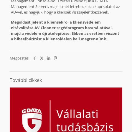
Management Console-ból. Ezután újraindítjuk a G DATA
Management Servert, majd ismét létrehozzuk a kapcsolatot az
AD-vel, és hagyjuk, hogy a kliensek visszajelentkezzenek.
Megoldást jelent a kliensekről a kliensvédelem
eltávolítása AV-Cleaner segédprogram használatával,
majd a védelem újratelepítése. Ebben az esetben viszont
a hibaelhárítást a kliensoldalon kell megtennünk.
Megosztás
További cikkek