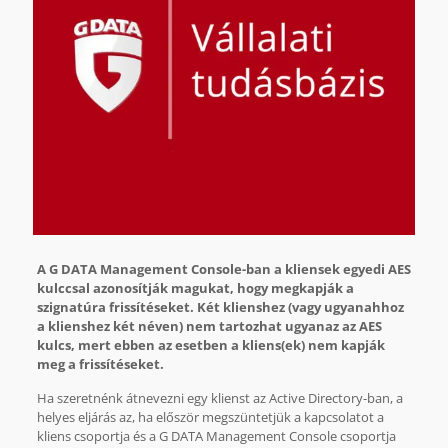
A G DATA Management Console-ban a kliensek egyedi AES
kulccsal azonosítják magukat, hogy megkapják a
szignatúra frissítéseket. Két klienshez (vagy ugyanahhoz
a klienshez két néven) nem tartozhat ugyanaz az AES
kulcs, mert ebben az esetben a kliens(ek) nem kapják
meg a frissítéseket.
Ha szeretnénk átnevezni egy klienst az Active Directory-ban, a
helyes eljárás az, ha először megszüntetjük a kapcsolatot a
kliens csoportja és a G DATA Management Console csoportja