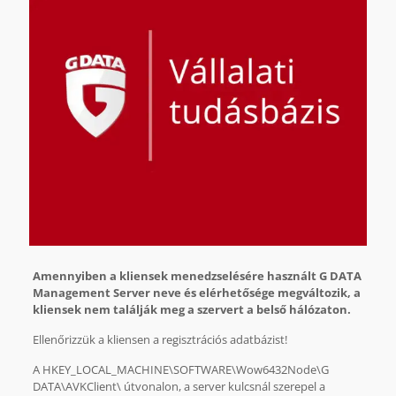
Amennyiben a kliensek menedzselésére használt G DATA
Management Server neve és elérhetősége megváltozik, a
kliensek nem találják meg a szervert a belső hálózaton.
Ellenőrizzük a kliensen a regisztrációs adatbázist!
A HKEY_LOCAL_MACHINE\SOFTWARE\Wow6432Node\G
DATA\AVKClient\ útvonalon, a server kulcsnál szerepel a