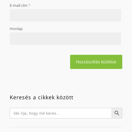
E-mail cím
*
Honlap
Keresés a cikkek között
Search
Search Button
for: