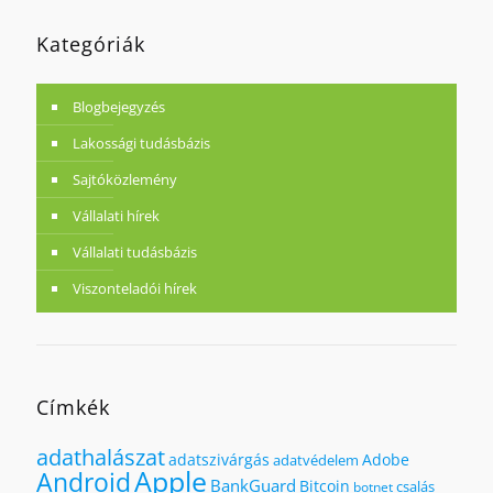
Kategóriák
Blogbejegyzés
Lakossági tudásbázis
Sajtóközlemény
Vállalati hírek
Vállalati tudásbázis
Viszonteladói hírek
Címkék
adathalászat
adatszivárgás
Adobe
adatvédelem
Apple
Android
BankGuard
Bitcoin
csalás
botnet