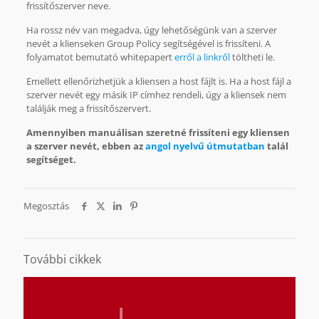
frissítőszerver neve.
Ha rossz név van megadva, úgy lehetőségünk van a szerver
nevét a klienseken Group Policy segítségével is frissíteni. A
folyamatot bemutató whitepapert
erről a linkről
töltheti le.
Emellett ellenőrizhetjük a kliensen a host fájlt is. Ha a host fájl a
szerver nevét egy másik IP címhez rendeli, úgy a kliensek nem
találják meg a frissítőszervert.
Amennyiben manuálisan szeretné frissíteni egy kliensen
a szerver nevét, ebben az
angol nyelvű útmutatban
talál
segítséget.
Megosztás
További cikkek