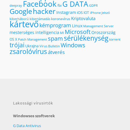
Facebook
G DATA
fbi
deepray
GDPR
hacker
Google
Instagram
iOS
IOT
iPhone
Jelszó
Kriptovaluta
koronavírus
kiberháború
kibertámadás
kártevő
kémprogram
Linux
Management Server
Microsoft
mesterséges intelligencia
Oroszország
MI
sérülékenység
spam
OS X
torrent
Patch Management
trójai
Windows
Ukrajna
Virus Bulletin
zsarolóvírus
átverés
Lakossági vírusirtók
Windowsos szoftverek
G Data Antivirus