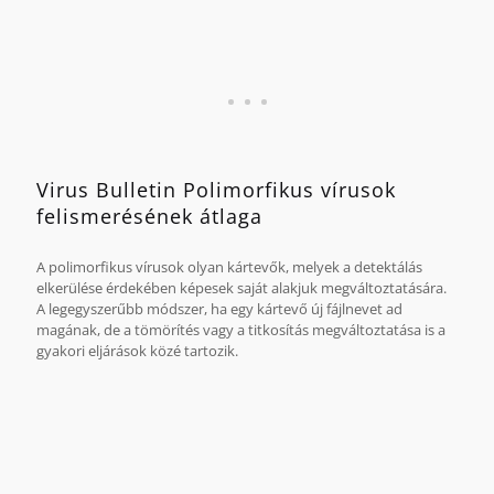
Az összehasonlítás alapját a Virus Bulletin 2009 áprilisa és
2011 októbere között végzett azon tesztjei képezik, melyeken
a laboratórium a G Data termékeit vizsgálta.
Virus Bulletin Polimorfikus vírusok
felismerésének átlaga
A polimorfikus vírusok olyan kártevők, melyek a detektálás
elkerülése érdekében képesek saját alakjuk megváltoztatására.
A legegyszerűbb módszer, ha egy kártevő új fájlnevet ad
magának, de a tömörítés vagy a titkosítás megváltoztatása is a
gyakori eljárások közé tartozik.