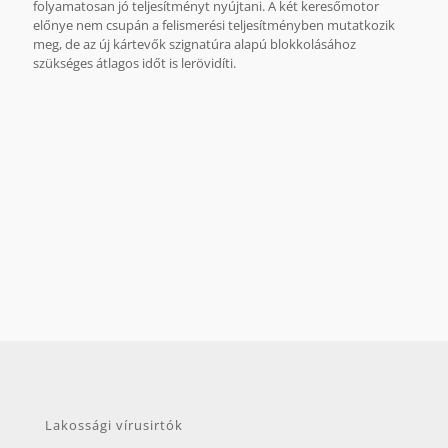
folyamatosan jó teljesítményt nyújtani. A két keresőmotor
előnye nem csupán a felismerési teljesítményben mutatkozik
meg, de az új kártevők szignatúra alapú blokkolásához
szükséges átlagos időt is lerövidíti.
Az összehasonlítás alapját az AV-Comparatives 2009
februárja és 2011 augusztusa között végzett tesztjei képezik.
Lakossági vírusirtók