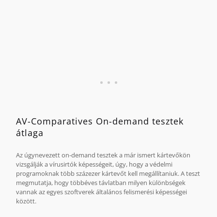
Az összehasonlítás alapját a Virus Bulletin 2009 áprilisa és
2011 októbere között végzett azon tesztjei képezik, melyeken
a laboratórium a G Data termékeit vizsgálta.
AV-Comparatives On-demand tesztek
átlaga
Az úgynevezett on-demand tesztek a már ismert kártevőkön
vizsgálják a vírusirtók képességeit, úgy, hogy a védelmi
programoknak több százezer kártevőt kell megállítaniuk. A teszt
megmutatja, hogy többéves távlatban milyen különbségek
vannak az egyes szoftverek általános felismerési képességei
között.