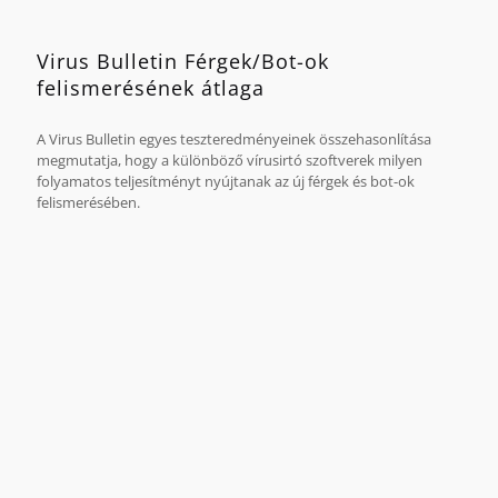
Virus Bulletin Férgek/Bot-ok
felismerésének átlaga
A Virus Bulletin egyes teszteredményeinek összehasonlítása
megmutatja, hogy a különböző vírusirtó szoftverek milyen
folyamatos teljesítményt nyújtanak az új férgek és bot-ok
felismerésében.
Az összehasonlítás alapját a Virus Bulletin 2009 áprilisa és
2011 októbere között végzett azon tesztjei képezik, melyeken
a laboratórium a G Data termékeit vizsgálta.