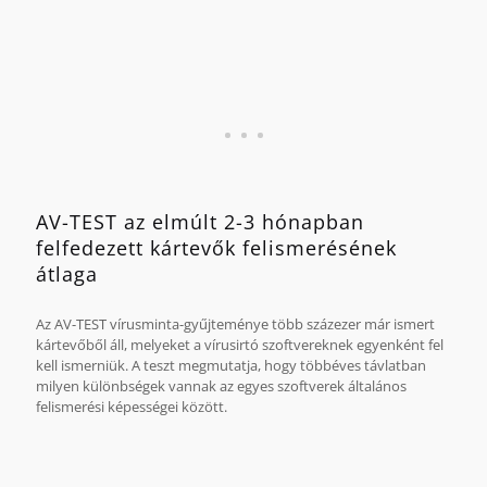
Az összehasonlítás alapját az AV-Test 2012. március és
október között végzett tesztjei képezik.
AV-TEST az elmúlt 2-3 hónapban
felfedezett kártevők felismerésének
átlaga
Az AV-TEST vírusminta-gyűjteménye több százezer már ismert
kártevőből áll, melyeket a vírusirtó szoftvereknek egyenként fel
kell ismer­niük. A teszt megmutatja, hogy többéves távlatban
milyen különbségek vannak az egyes szoftverek általános
felismerési képességei között.