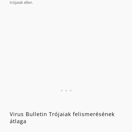
trójaiak ellen.
Az összehasonlítás alapját a Virus Bulletin 2009 áprilisa és
2011 decembere között végzett azon tesztjei képezik,
melyeken a laboratórium a G Data termékeit vizsgálta.
Virus Bulletin Trójaiak felismerésének
átlaga