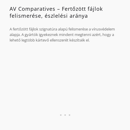
AV Comparatives – Fertőzött fájlok
felismerése, észlelési aránya
A fertőzött fájlok szignatúra alapú felismerése a vírusvédelem
alapja. A gyártók igyekeznek mindent megtenni azért, hogy a
lehető legtöbb kártevő ellenszerét készítsék el.
Forrás: AV-Comparatives, 2013. március