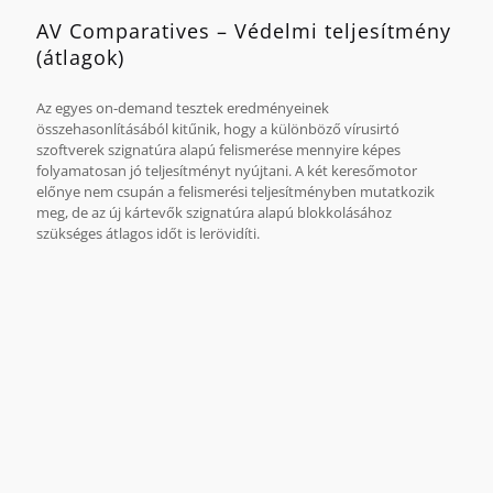
AV Comparatives – Védelmi teljesítmény
(átlagok)
Az egyes on-demand tesztek eredményeinek
összehasonlításából kitűnik, hogy a különböző vírusirtó
szoftverek szignatúra alapú felismerése mennyire képes
folyamatosan jó teljesítményt nyújtani. A két keresőmotor
előnye nem csupán a felismerési teljesítményben mutatkozik
meg, de az új kártevők szignatúra alapú blokkolásához
szükséges átlagos időt is lerövidíti.
Az összehasonlítás alapját az AV Comparatives 2012.