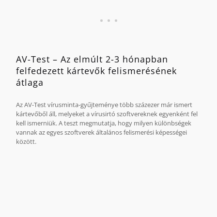
március és november között végzett tesztjei képezik.
AV-Test – Az elmúlt 2-3 hónapban
felfedezett kártevők felismerésének
átlaga
Az AV-Test vírusminta-gyűjteménye több százezer már ismert
kártevőből áll, melyeket a vírusirtó szoftvereknek egyenként fel
kell ismerniük. A teszt megmutatja, hogy milyen különbségek
vannak az egyes szoftverek általános felismerési képességei
között.