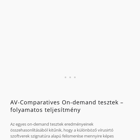
Az összehasonlítás alapját az AV-Comparatives 2009
februárja és 2011 augusztusa között végzett tesztjei képezik.
AV-Comparatives On-demand tesztek –
folyamatos teljesítmény
Az egyes on-demand tesztek eredményeinek
összehasonlításából kitűnik, hogy a különböző vírusirtó
szoftverek szignatúra alapú felismerése mennyire képes