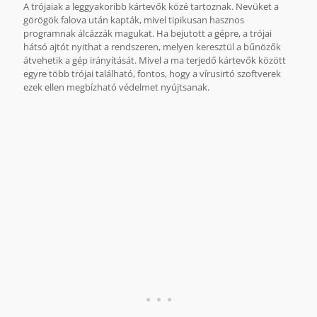
A trójaiak a leggyakoribb kártevők közé tartoznak. Nevüket a
görögök falova után kapták, mivel tipikusan hasznos
programnak álcázzák magukat. Ha bejutott a gépre, a trójai
hátsó ajtót nyithat a rendszeren, melyen keresztül a bűnözők
átvehetik a gép irányítását. Mivel a ma terjedő kártevők között
egyre több trójai található, fontos, hogy a vírusirtó szoftverek
ezek ellen megbízható védelmet nyújtsanak.
Az összehasonlítás alapját a Virus Bulletin 2009 áprilisa és
2011 decembere között végzett azon tesztjei képezik,
melyeken a laboratórium a G Data termékeit vizsgálta.