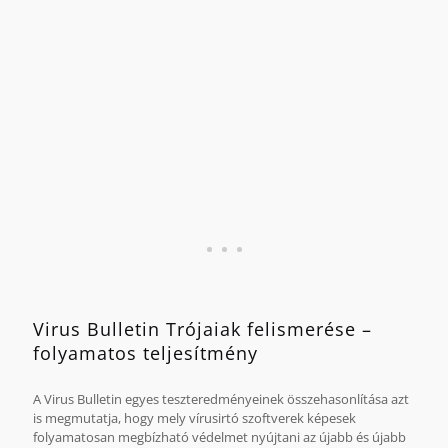
Az összehasonlítás alapját az AV-TEST 2010 áprilisa és 2011
decembere között végzett teszteredményei képezik.
Virus Bulletin Trójaiak felismerése –
folyamatos teljesítmény
A Virus Bulletin egyes teszteredményeinek összehasonlítása azt
is megmutatja, hogy mely vírusirtó szoftverek képesek
folyamatosan megbízható védelmet nyújtani az újabb és újabb