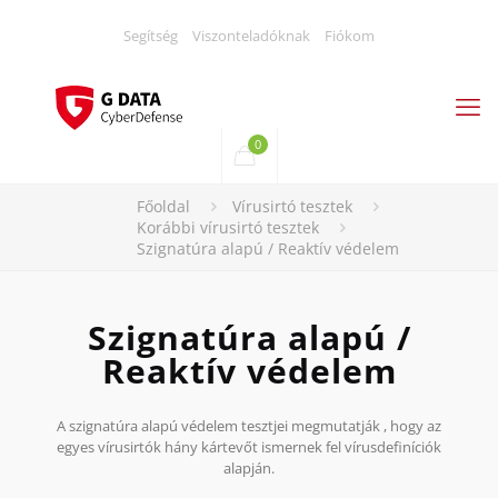
Segítség
Viszonteladóknak
Fiókom
0
Főoldal
Vírusirtó tesztek
Korábbi vírusirtó tesztek
Szignatúra alapú / Reaktív védelem
Szignatúra alapú /
Reaktív védelem
A szignatúra alapú védelem tesztjei megmutatják , hogy az
egyes vírusirtók hány kártevőt ismernek fel vírusdefiníciók
alapján.