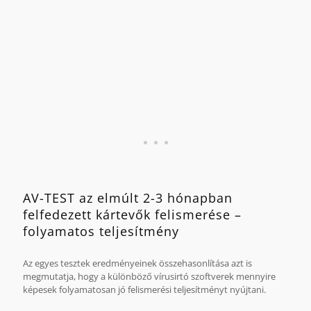
Az összehasonlítás alapját az AV-TEST 2010 áprilisa és 2011
decembere között végzett teszteredményei képezik.
AV-TEST az elmúlt 2-3 hónapban
felfedezett kártevők felismerése –
folyamatos teljesítmény
Az egyes tesztek eredményeinek összehasonlítása azt is
megmutatja, hogy a különböző vírusirtó szoftverek mennyire
képesek folyamatosan jó felismerési teljesítményt nyújtani.