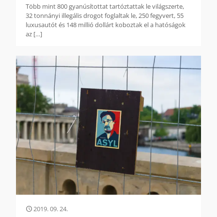
Több mint 800 gyanúsítottat tartóztattak le világszerte,
32 tonnányi illegális drogot foglaltak le, 250 fegyvert, 55
luxusautót és 148 millió dollárt koboztak el a hatóságok
az
[…]
2019. 09. 24.