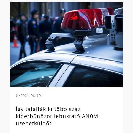
2021. 06. 10.
Így találták ki több száz
kiberbűnözőt lebuktató AN0M
üzenetküldőt