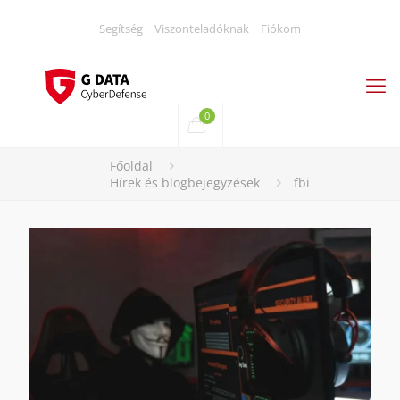
Segítség
Viszonteladóknak
Fiókom
0
Főoldal
Hírek és blogbejegyzések
fbi