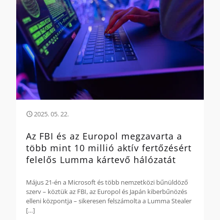
2025. 05. 22.
Az FBI és az Europol megzavarta a
több mint 10 millió aktív fertőzésért
felelős Lumma kártevő hálózatát
Május 21-én a Microsoft és több nemzetközi bűnüldöző
szerv – köztük az FBI, az Europol és Japán kiberbűnözés
elleni központja – sikeresen felszámolta a Lumma Stealer
[…]