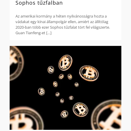
Sophos tűzfalban
Az amerikai kormány a héten nyilvánosságra hozta a
vádakat egy kínai állampolgár ellen, amiért az állítólag
2020-ban több ezer Sophos tűzfalat tört fel világszerte.
Guan Tianfeng-et
[…]