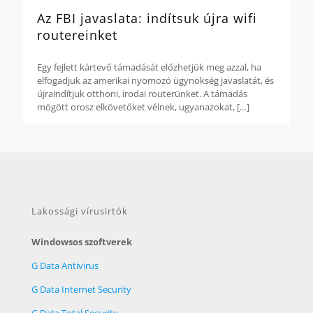
Az FBI javaslata: indítsuk újra wifi
routereinket
Egy fejlett kártevő támadását előzhetjük meg azzal, ha
elfogadjuk az amerikai nyomozó ügynökség javaslatát, és
újraindítjuk otthoni, irodai routerünket. A támadás
mögött orosz elkövetőket vélnek, ugyanazokat,
[…]
Lakossági vírusirtók
Windowsos szoftverek
G Data Antivirus
G Data Internet Security
G Data Total Security