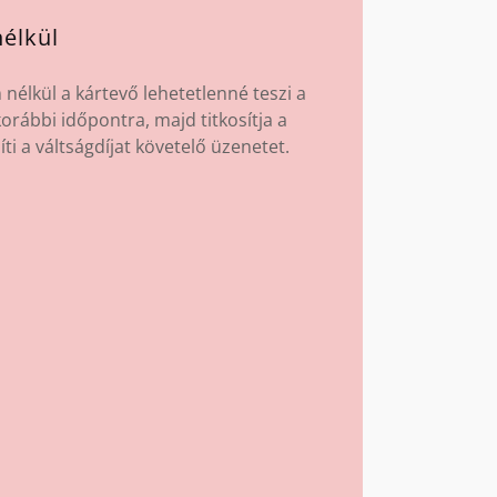
élkül
élkül a kártevő lehetetlenné teszi a
korábbi időpontra, majd titkosítja a
íti a váltságdíjat követelő üzenetet.