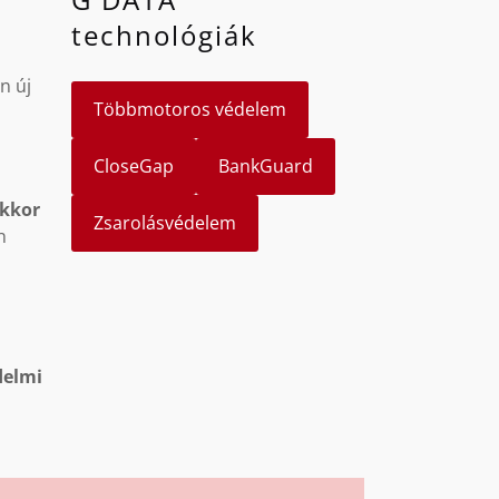
technológiák
n új
Többmotoros védelem
CloseGap
BankGuard
akkor
Zsarolásvédelem
n
delmi