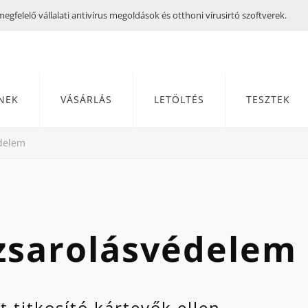
gfelelő vállalati antivírus megoldások és otthoni vírusirtó szoftverek.
NEK
VÁSÁRLÁS
LETÖLTÉS
TESZTEK
édelem
 zsarolásvédelem
t titkosító kártevők ellen