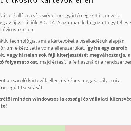
ás elé állítja a vírusvédelmet gyártó cégeket is, mivel a
g az új variációk. A G DATA azonban kidolgozott egy teljese
olóvírusok ellen.
tív technológia, ami a kártevőket a viselkedésük alapján
tórium elkészítette volna ellenszerüket.
Így ha egy zsaroló
t, vagy hirtelen sok fájl kiterjesztését megváltoztatja, 
zó folyamatokat,
majd értesíti a felhasználót a rendszerbe
lent a zsaroló kártevők ellen, és képes megakadályozni a
tömegű titkosítását
rétől minden windowsos lakossági és vállalati kliensvé
tó!