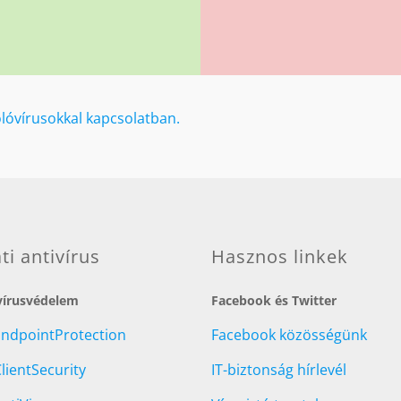
olóvírusokkal kapcsolatban.
ati antivírus
Hasznos linkek
 vírusvédelem
Facebook és Twitter
EndpointProtection
Facebook közösségünk
lientSecurity
IT-biztonság hírlevél