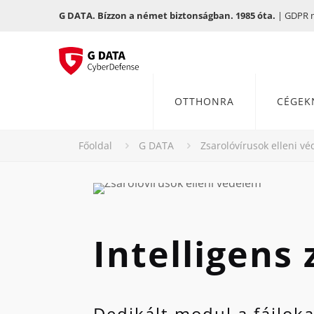
G DATA. Bízzon a német biztonságban. 1985 óta.
| GDPR me
OTTHONRA
CÉGEK
Főoldal
G DATA
Zsarolóvírusok elleni v
Intelligens
Dedikált modul a fájloka