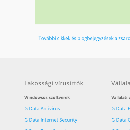
További cikkek és blogbejegyzések a zsar
Lakossági vírusirtók
Vállal
Windowsos szoftverek
Vállalati
G Data Antivirus
G Data 
G Data Internet Security
G Data C