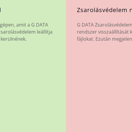
l
Zsarolásvédelem n
y gépen, amit a G DATA
G DATA Zsarolásvédelem n
sarolásvédelem leállítja
rendszer visszaállítását 
a kerülnének.
fájlokat. Ezután megjelen