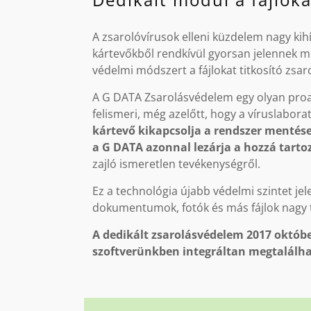
A zsarolóvírusok elleni küzdelem nagy kihív
kártevőkből rendkívül gyorsan jelennek me
védelmi módszert a fájlokat titkosító zsar
A G DATA Zsarolásvédelem egy olyan proak
felismeri, még azelőtt, hogy a víruslabora
kártevő kikapcsolja a rendszer mentései
a G DATA azonnal lezárja a hozzá tarto
zajló ismeretlen tevékenységről.
Ez a technológia újabb védelmi szintet je
dokumentumok, fotók és más fájlok nagy 
A dedikált zsarolásvédelem 2017 októbe
szoftverünkben integráltan megtalálha