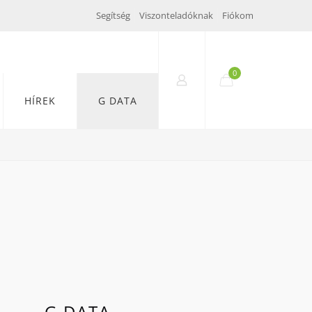
Segítség
Viszonteladóknak
Fiókom
0
HÍREK
G DATA
G DATA