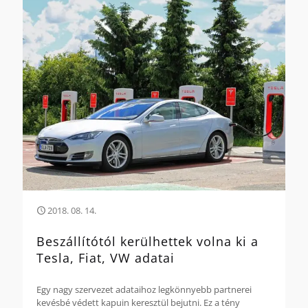
2018. 08. 14.
Beszállítótól kerülhettek volna ki a
Tesla, Fiat, VW adatai
Egy nagy szervezet adataihoz legkönnyebb partnerei
kevésbé védett kapuin keresztül bejutni. Ez a tény