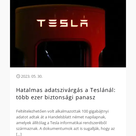
2023. 05. 30.
Hatalmas adatszivárgás a Teslánál:
több ezer biztonsági panasz
Feltételezhetően volt alkalmazottak 100 gigabájtnyi
adatot adtak át a Handelsblatt német napilapnak,
amelyek állítólag a Tesla informatikai rendszeréből
származnak. A dokumentumok azt is sugallják, hogy az
[…]