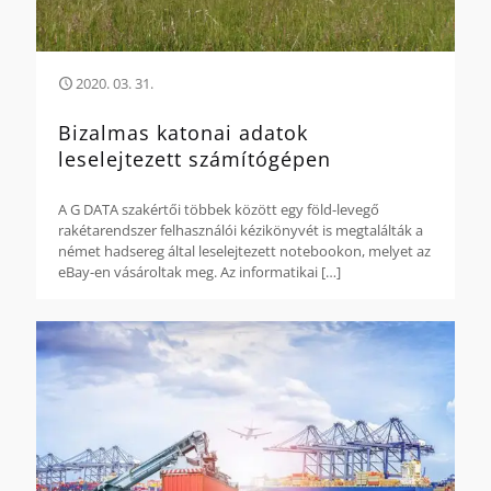
2020. 03. 31.
Bizalmas katonai adatok
leselejtezett számítógépen
A G DATA szakértői többek között egy föld-levegő
rakétarendszer felhasználói kézikönyvét is megtalálták a
német hadsereg által leselejtezett notebookon, melyet az
eBay-en vásároltak meg. Az informatikai
[…]