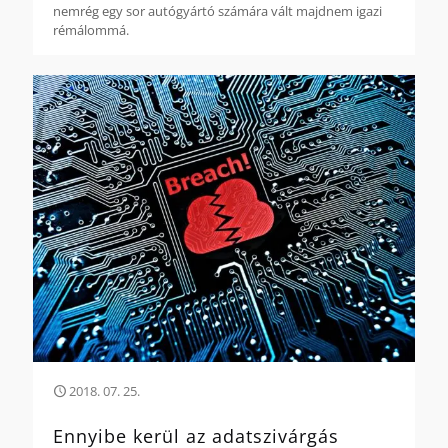
nemrég egy sor autógyártó számára vált majdnem igazi
rémálommá.
2018. 07. 25.
Ennyibe kerül az adatszivárgás