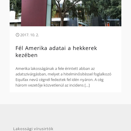
2017. 10. 2.
Fél Amerika adatai a hekkerek
kezében
Amerika lakosságának a fele érintett abban az
adatszivárgásban, melyet a hitelminősítéssel foglalkozó
Equifax nevű cégnél fedeztek fel idén nyáron. A cég
három vezetője közvetlenül az incidens
[…]
Lakossági vírusirtók