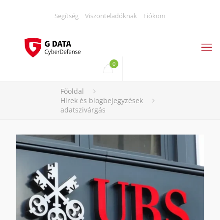
Segítség
Viszonteladóknak
Fiókom
0
Főoldal
Hírek és blogbejegyzések
adatszivárgás