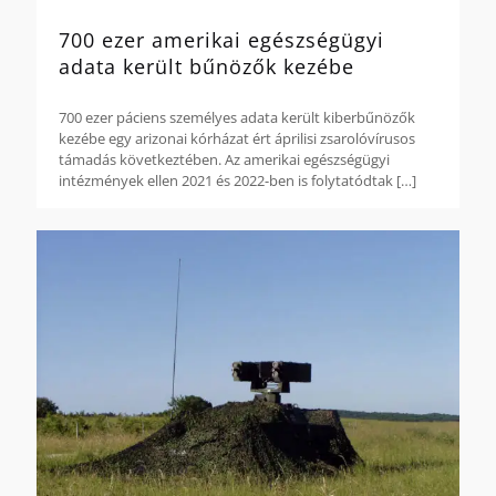
700 ezer amerikai egészségügyi
adata került bűnözők kezébe
700 ezer páciens személyes adata került kiberbűnözők
kezébe egy arizonai kórházat ért áprilisi zsarolóvírusos
támadás következtében. Az amerikai egészségügyi
intézmények ellen 2021 és 2022-ben is folytatódtak
[…]