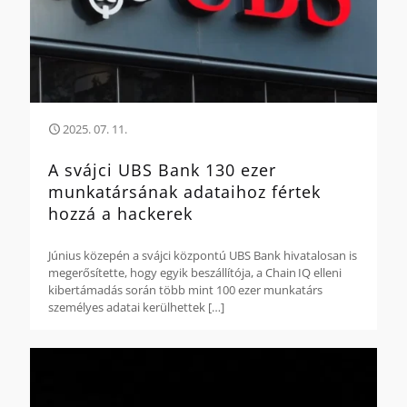
2025. 07. 11.
A svájci UBS Bank 130 ezer
munkatársának adataihoz fértek
hozzá a hackerek
Június közepén a svájci központú UBS Bank hivatalosan is
megerősítette, hogy egyik beszállítója, a Chain IQ elleni
kibertámadás során több mint 100 ezer munkatárs
személyes adatai kerülhettek
[…]