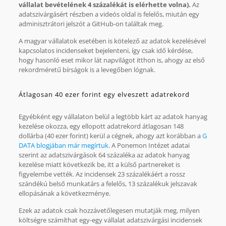
vállalat bevételének 4 százalékát is elérhette volna).
Az
adatszivárgásért részben a videós oldal is felelős, miután egy
adminisztrátori jelszót a GitHub-on találtak meg.
A magyar vállalatok esetében is kötelező az adatok kezelésével
kapcsolatos incidenseket bejelenteni, így csak idő kérdése,
hogy hasonló eset mikor lát napvilágot itthon is, ahogy az első
rekordméretű bírságok is a levegőben lógnak.
Átlagosan 40 ezer forint egy elveszett adatrekord
Egyébként egy vállalaton belül a legtöbb kárt az adatok hanyag
kezelése okozza, egy ellopott adatrekord átlagosan 148
dollárba (40 ezer forint) kerül a cégnek, ahogy azt korábban a
G
DATA blogjában már megírtuk
. A Ponemon Intézet adatai
szerint az adatszivárgások 64 százaléka az adatok hanyag
kezelése miatt következik be, itt a külső partnereket is
figyelembe vették. Az incidensek 23 százalékáért a rossz
szándékú belső munkatárs a felelős, 13 százalékuk jelszavak
ellopásának a következménye.
Ezek az adatok csak hozzávetőlegesen mutatják meg, milyen
költségre számíthat egy-egy vállalat adatszivárgási incidensek