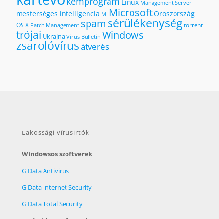
kémprogram
Linux
Management Server
Microsoft
mesterséges intelligencia
Oroszország
MI
sérülékenység
spam
OS X
torrent
Patch Management
trójai
Windows
Ukrajna
Virus Bulletin
zsarolóvírus
átverés
Lakossági vírusirtók
Windowsos szoftverek
G Data Antivirus
G Data Internet Security
G Data Total Security