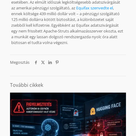
esetében. Az elmúlt időszak legköltségesebb adatszivárgását
az amerikai pénzügyi szolgáltató, az
Equifax szenvedte el
,
ennek költsége 439 millió dollár volt – a pénzügyi szolgáltató
125 millió dollárra kötött biztosítást, a különbözetet saját
zsebből kell kifizetnie. Egyébként az Equifax adatszivárgását
egy nem frissített Apache-Struts alkalmazásszerver okozta, ezt
a munkát egy lassan dolgozó rendszergazda nyolc óra alatt
biztosan el tudta volna végezni.
Megosztás
További cikkek