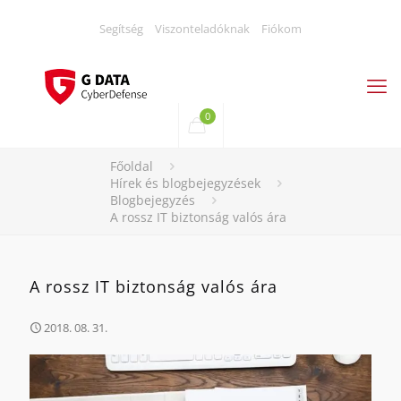
Segítség
Viszonteladóknak
Fiókom
0
Főoldal
Hírek és blogbejegyzések
Blogbejegyzés
A rossz IT biztonság valós ára
A rossz IT biztonság valós ára
2018. 08. 31.