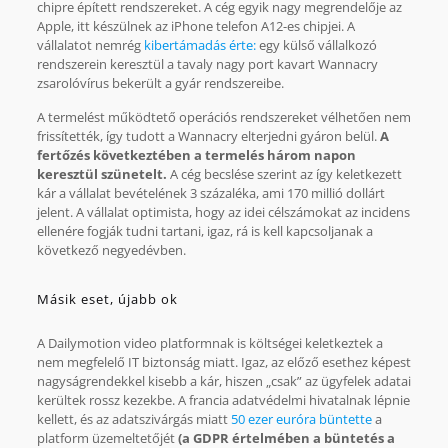
chipre épített rendszereket. A cég egyik nagy megrendelője az
Apple, itt készülnek az iPhone telefon A12-es chipjei. A
vállalatot nemrég
kibertámadás érte:
egy külső vállalkozó
rendszerein keresztül a tavaly nagy port kavart Wannacry
zsarolóvírus bekerült a gyár rendszereibe.
A termelést működtető operációs rendszereket vélhetően nem
frissítették, így tudott a Wannacry elterjedni gyáron belül.
A
fertőzés következtében a termelés három napon
keresztül szünetelt.
A cég becslése szerint az így keletkezett
kár a vállalat bevételének 3 százaléka, ami 170 millió dollárt
jelent. A vállalat optimista, hogy az idei célszámokat az incidens
ellenére fogják tudni tartani, igaz, rá is kell kapcsoljanak a
következő negyedévben.
Másik eset, újabb ok
A Dailymotion video platformnak is költségei keletkeztek a
nem megfelelő IT biztonság miatt. Igaz, az előző esethez képest
nagyságrendekkel kisebb a kár, hiszen „csak” az ügyfelek adatai
kerültek rossz kezekbe. A francia adatvédelmi hivatalnak lépnie
kellett, és az adatszivárgás miatt
50 ezer euróra büntette
a
platform üzemeltetőjét
(a GDPR értelmében a büntetés a