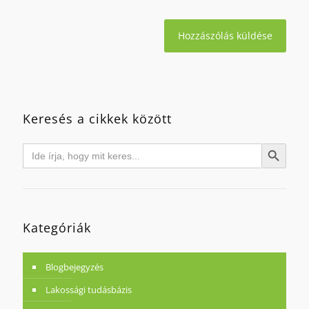
Keresés a cikkek között
Search
Search Button
for:
Kategóriák
Blogbejegyzés
Lakossági tudásbázis