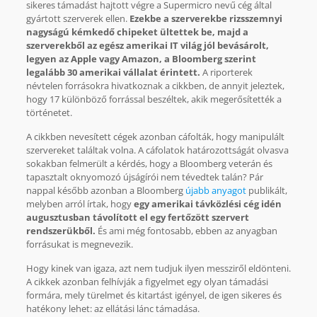
sikeres támadást hajtott végre a Supermicro nevű cég által
gyártott szerverek ellen.
Ezekbe a szerverekbe rizsszemnyi
nagyságú kémkedő chipeket ültettek be, majd a
szerverekből az egész amerikai IT világ jól bevásárolt,
legyen az Apple vagy Amazon, a Bloomberg szerint
legalább 30 amerikai vállalat érintett.
A riporterek
névtelen forrásokra hivatkoznak a cikkben, de annyit jeleztek,
hogy 17 különböző forrással beszéltek, akik megerősítették a
történetet.
A cikkben nevesített cégek azonban cáfolták, hogy manipulált
szervereket találtak volna. A cáfolatok határozottságát olvasva
sokakban felmerült a kérdés, hogy a Bloomberg veterán és
tapasztalt oknyomozó újságírói nem tévedtek talán? Pár
nappal később azonban a Bloomberg
újabb anyagot
publikált,
melyben arról írtak, hogy
egy amerikai távközlési cég idén
augusztusban távolított el egy fertőzött szervert
rendszerükből.
És ami még fontosabb, ebben az anyagban
forrásukat is megnevezik.
Hogy kinek van igaza, azt nem tudjuk ilyen messziről eldönteni.
A cikkek azonban felhívják a figyelmet egy olyan támadási
formára, mely türelmet és kitartást igényel, de igen sikeres és
hatékony lehet: az ellátási lánc támadása.