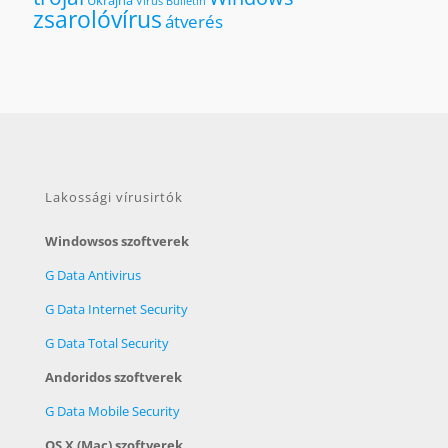
Ukrajna
Virus Bulletin
zsarolóvírus
átverés
Lakossági vírusirtók
Windowsos szoftverek
G Data Antivirus
G Data Internet Security
G Data Total Security
Andoridos szoftverek
G Data Mobile Security
OS X (Mac) szoftverek