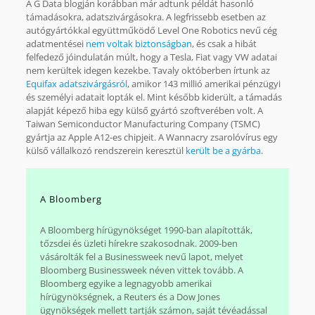
A G Data blogján korábban már adtunk példát hasonló
támadásokra, adatszivárgásokra. A legfrissebb esetben az
autógyártókkal együttműködő Level One Robotics nevű cég
adatmentései
nem voltak biztonságban
, és csak a hibát
felfedező jóindulatán múlt, hogy a Tesla, Fiat vagy VW adatai
nem kerültek idegen kezekbe. Tavaly októberben írtunk az
Equifax adatszivárgásról
, amikor 143 millió amerikai pénzügyi
és személyi adatait lopták el. Mint később kiderült, a támadás
alapját képező hiba egy külső gyártó szoftverében volt. A
Taiwan Semiconductor Manufacturing Company (TSMC)
gyártja az Apple A12-es chipjeit. A Wannacry zsarolóvírus egy
külső vállalkozó rendszerein keresztül
került be a gyárba
.
A Bloomberg
A Bloomberg hírügynökséget 1990-ban alapították,
tőzsdei és üzleti hírekre szakosodnak. 2009-ben
vásárolták fel a Businessweek nevű lapot, melyet
Bloomberg Businessweek néven vittek tovább. A
Bloomberg egyike a legnagyobb amerikai
hírügynökségnek, a Reuters és a Dow Jones
ügynökségek mellett tartják számon, saját tévéadással