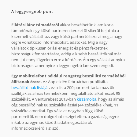
A leggyengébb pont
Ellátási lánc támadásról
akkor beszélhetünk, amikor a
támadónak egy külső partneren keresztül sikerül bejutnia a
kiszemelt vállalathoz, vagy külső partnertől szerzi meg a nagy
cégre vonatkozó információkat, adatokat. Míg a nagy
vállalatok tipikusan óriási energiát és pénzt fektetnek
biztonságuk fenntartására, addig a kisebb beszállítóknál már
nem jut ennyi figyelem erre a kérdésre. Ám egy vállalat annyira
biztonságos, amennyire a leggyengébb láncszem engedi.
Egy mobiltelefont például rengeteg beszállító termékéből
állítanak össze.
Az Apple idén februárban publikálta
beszállítóinak listáját
, ez a lista 200 partnert tartalmaz, ők
szállítják az almás termékekben megtalálható alkatrészek 98
százalékát. A Venturebeat 2013-ban
kiszámolta
, hogy az almás
cég beszállítóinak 88 százaléka ázsiai (44 százaléka kínai), 11
százaléka amerikai. Egy vállalat nagyban függ külső
partnereitől, nem dolgozhat elszigetelten, a gazdaság egyre
inkább az egymás közötti adatmegosztásról,
információcseréről (is) szól.