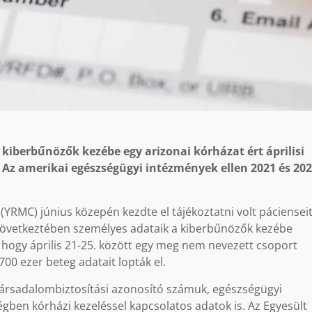
 kiberbűnözők kezébe egy arizonai kórházat ért áprilisi
Az amerikai egészségügyi intézmények ellen 2021 és 202
(YRMC) június közepén kezdte el tájékoztatni volt pácienseit
 következtében személyes adataik a kiberbűnözők kezébe
l, hogy április 21-25. között egy meg nem nevezett csoport
00 ezer beteg adatait lopták el.
 társadalombiztosítási azonosító számuk, egészségügyi
égben kórházi kezeléssel kapcsolatos adatok is. Az Egyesült