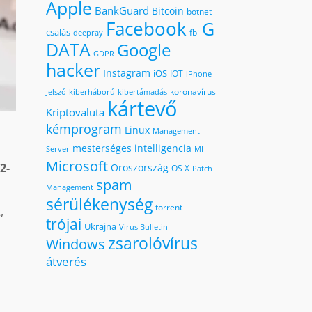
Apple
BankGuard
Bitcoin
botnet
Facebook
G
csalás
fbi
deepray
DATA
Google
GDPR
hacker
Instagram
iOS
IOT
iPhone
koronavírus
kiberháború
kibertámadás
Jelszó
kártevő
Kriptovaluta
kémprogram
Linux
Management
mesterséges intelligencia
MI
Server
Microsoft
2-
Oroszország
OS X
Patch
spam
Management
sérülékenység
torrent
,
trójai
Ukrajna
Virus Bulletin
zsarolóvírus
Windows
átverés