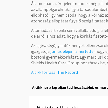
Államokban azért jelent mindez még jele
az állampolgároknak, így a társadalombi
ellopható. Így nem csoda, hogy a kórház a
azonosság ellopását figyelő szolgáltatást 
A támadásért senki sem vállalta eddig a fe
de arról sincs adat, hogy a kórház fizetett-
Az egészségügyi intézmények elleni zsaro
igazgatója
június elején ismertette
, hogy 
bostoni gyermekkórházat. Egy márciusi ki
Shields Health Care Group-hoz törtek be,
A cikk forrása: The Record
A cikkhez a lap alján tud hozzászólni, és máso
Ha tetszett a cikk: