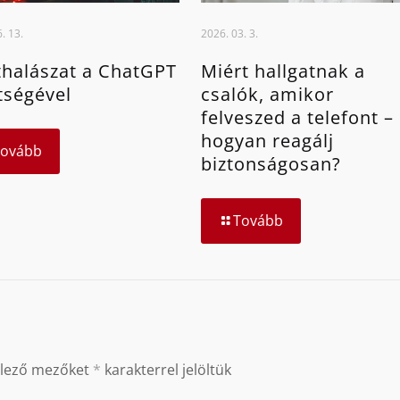
. 13.
2026. 03. 3.
halászat a ChatGPT
Miért hallgatnak a
tségével
csalók, amikor
felveszed a telefont –
hogyan reagálj
Tovább
biztonságosan?
Tovább
elező mezőket
*
karakterrel jelöltük