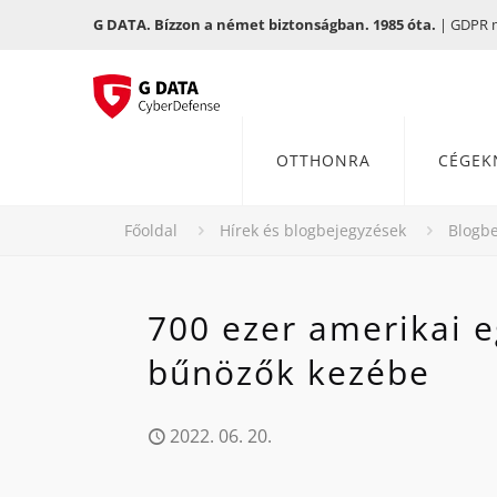
G DATA. Bízzon a német biztonságban. 1985 óta.
| GDPR me
OTTHONRA
CÉGEK
Főoldal
Hírek és blogbejegyzések
Blogbe
700 ezer amerikai e
bűnözők kezébe
2022. 06. 20.