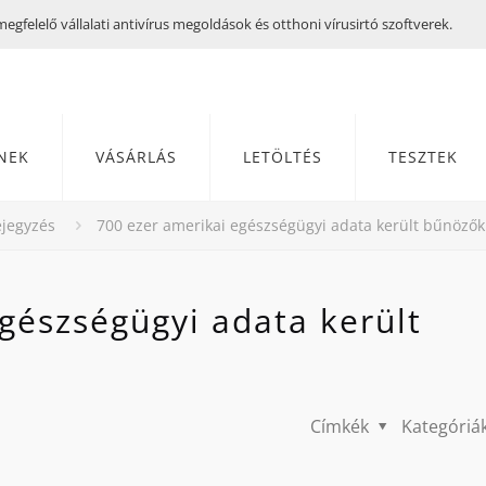
gfelelő vállalati antivírus megoldások és otthoni vírusirtó szoftverek.
NEK
VÁSÁRLÁS
LETÖLTÉS
TESZTEK
jegyzés
700 ezer amerikai egészségügyi adata került bűnöző
gészségügyi adata került
Címkék
Kategóriá