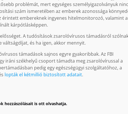
ntősebb problémát, mert egységes személyigazolványuk nin
ztosítási szám ismeretében az emberek azonossága könnye
z érintett embereknek ingyenes hitelmonitorozó, valamint a
kínált kárpótlásképpen.
lelősséget. A tudósítások zsarolóvírusos támadásról szólnak
e váltságdíjat, és ha igen, akkor mennyit.
lóvírusos támadások sajnos egyre gyakoribbak. Az FBI
egy iráni székhelyű csoport támadta meg zsarolóvírussal a
bertámadásban pedig egy egészségügyi szolgáltatóhoz, a
 és
lopták el kétmillió biztosított adatait
.
k hozzászólásait is ott olvashatja.