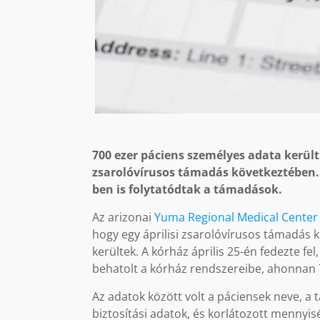
700 ezer páciens személyes adata került
zsarolóvírusos támadás következtében. 
ben is folytatódtak a támadások.
Az arizonai
Yuma Regional Medical Center
hogy egy áprilisi zsarolóvírusos támadás
kerültek. A kórház április 25-én fedezte fe
behatolt a kórház rendszereibe, ahonnan 7
Az adatok között volt a páciensek neve, a
biztosítási adatok, és korlátozott mennyis