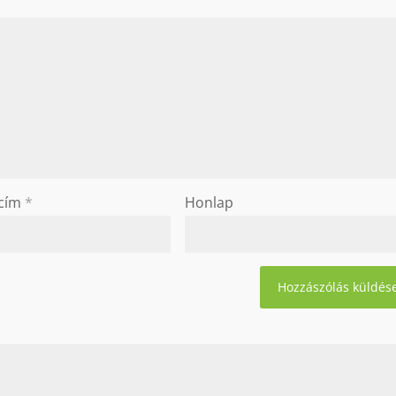
 cím
*
Honlap