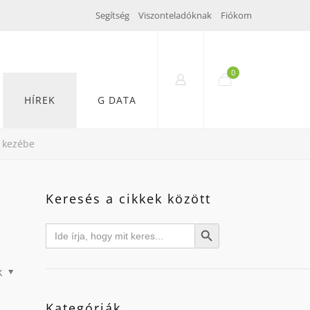
Segítség
Viszonteladóknak
Fiókom
0
HÍREK
G DATA
k kezébe
Keresés a cikkek között
Search
Search Button
for:
k
Kategóriák