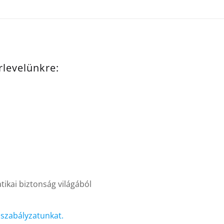
írlevelünkre:
ikai biztonság világából
i szabályzatunkat.