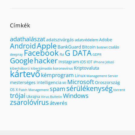
Címkék
adathalászat
adatszivárgás
Adobe
adatvédelem
Apple
Android
BankGuard
Bitcoin
csalás
botnet
Facebook
G DATA
fbi
deepray
GDPR
hacker
Google
Instagram
iOS
IOT
iPhone
Jelszó
Kriptovaluta
koronavírus
kiberháború
kibertámadás
kártevő
kémprogram
Linux
Management Server
Microsoft
mesterséges intelligencia
Oroszország
MI
sérülékenység
spam
OS X
torrent
Patch Management
trójai
Windows
Ukrajna
Virus Bulletin
zsarolóvírus
átverés