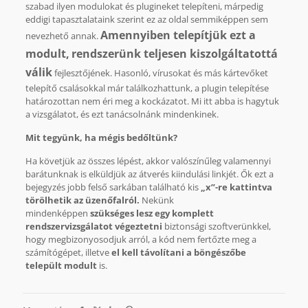
szabad ilyen modulokat és plugineket telepíteni, márpedig
eddigi tapasztalataink szerint ez az oldal semmiképpen sem
Amennyiben telepítjük ezt a
nevezhető annak.
modult,
rendszerünk teljesen kiszolgáltatottá
válik
fejlesztőjének. Hasonló, vírusokat és más kártevőket
telepítő csalásokkal már találkozhattunk, a plugin telepítése
határozottan nem éri meg a kockázatot. Mi itt abba is hagytuk
a vizsgálatot, és ezt tanácsolnánk mindenkinek.
Mit tegyünk, ha mégis bedőltünk?
Ha követjük az összes lépést, akkor valószínűleg valamennyi
barátunknak is elküldjük az átverés kiindulási linkjét. Ők ezt a
bejegyzés jobb felső sarkában található kis
„x”-re kattintva
törölhetik az üzenőfalról.
Nekünk
mindenképpen
szükséges lesz egy komplett
rendszervizsgálatot végeztetni
biztonsági szoftverünkkel,
hogy megbizonyosodjuk arról, a kód nem fertőzte meg a
számítógépet, illetve
el kell távolítani a böngészőbe
települt modult
is.