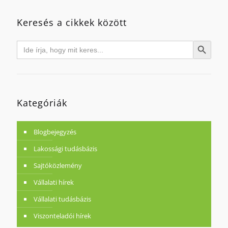
Keresés a cikkek között
Search
Search Button
for:
Kategóriák
Blogbejegyzés
Lakossági tudásbázis
Sajtóközlemény
Vállalati hírek
Vállalati tudásbázis
Viszonteladói hírek