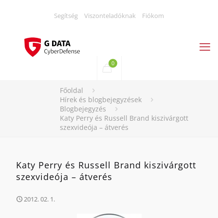
Segítség
Viszonteladóknak
Fiókom
0
Főoldal
Hírek és blogbejegyzések
Blogbejegyzés
Katy Perry és Russell Brand kiszivárgott
szexvideója – átverés
Katy Perry és Russell Brand kiszivárgott
szexvideója – átverés
2012. 02. 1.