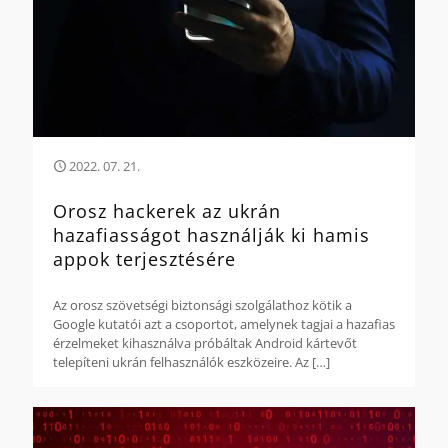
2022. 07. 21.
Orosz hackerek az ukrán
hazafiasságot használják ki hamis
appok terjesztésére
Az orosz szövetségi biztonsági szolgálathoz kötik a
Google kutatói azt a csoportot, amelynek tagjai a hazafias
érzelmeket kihasználva próbáltak Android kártevőt
telepíteni ukrán felhasználók eszközeire. Az
[…]