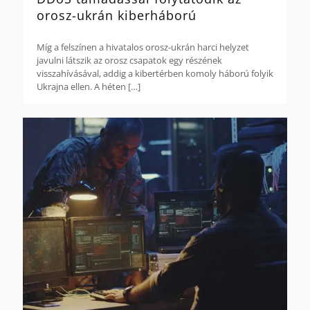
orosz-ukrán kiberháború
Míg a felszínen a hivatalos orosz-ukrán harci helyzet
javulni látszik az orosz csapatok egy részének
visszahívásával, addig a kibertérben komoly háború folyik
Ukrajna ellen. A héten
[…]