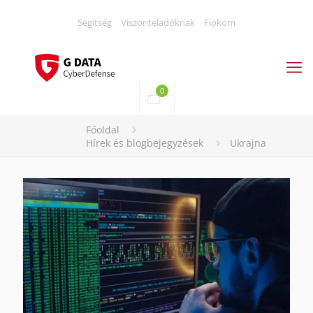
Segítség
Viszonteladóknak
Fiókom
0
Főoldal
Hírek és blogbejegyzések
Ukrajna