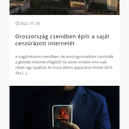
2022. 07. 28.
Oroszország csendben építi a saját
cenzúrázott internetét
A nagyhatalom csendben, de annál gyorsabban távolodik
a globális internet világától. Az ukrán invázió erre csak
rátett egy lapáttal. Az orosz állami apparátus immár 2019
óta
[…]