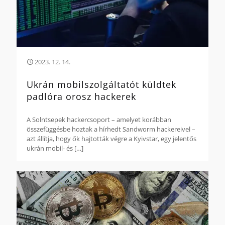
2023. 12. 14.
Ukrán mobilszolgáltatót küldtek
padlóra orosz hackerek
A Solntsepek hackercsoport – amelyet korábban
összefüggésbe hoztak a hírhedt Sandworm hackereivel –
azt állítja, hogy ők hajtották végre a Kyivstar, egy jelentős
ukrán mobil- és
[…]