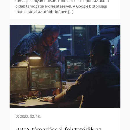
támadják folyamatosan, több hacker csoport az ukrán
oldalt támogatja erőfeszítéseivel. A Google biztonsági
munkatársai az utóbbi időben
[…]
2022. 02. 18.
DDoS támadással folytatódik az