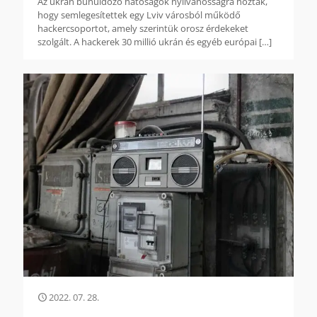
Az ukrán bűnüldöző hatóságok nyilvánosságra hozták,
hogy semlegesítettek egy Lviv városból működő
hackercsoportot, amely szerintük orosz érdekeket
szolgált. A hackerek 30 millió ukrán és egyéb európai
[…]
2022. 07. 28.