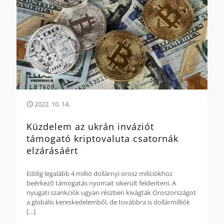
2022. 10. 14.
Küzdelem az ukrán inváziót
támogató kriptovaluta csatornák
elzárásáért
Eddig legalább 4 millió dollárnyi orosz milíciókhoz
beérkező támogatás nyomait sikerült felderíteni. A
nyugati szankciók ugyan részben kivágták Oroszországot
a globális kereskedelemből, de továbbra is dollármilliók
[…]