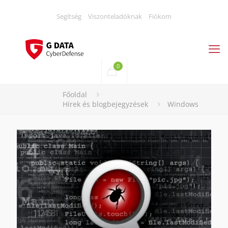
Segítség
Viszonteladóknak
Fiókom
0
Főoldal
Hírek és blogbejegyzések
Windows