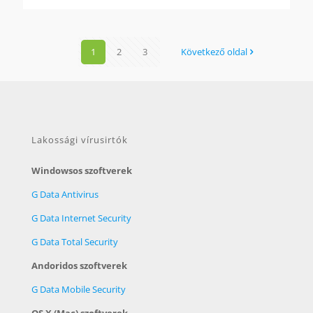
1
2
3
Következő oldal
Lakossági vírusirtók
Windowsos szoftverek
G Data Antivirus
G Data Internet Security
G Data Total Security
Andoridos szoftverek
G Data Mobile Security
OS X (Mac) szoftverek