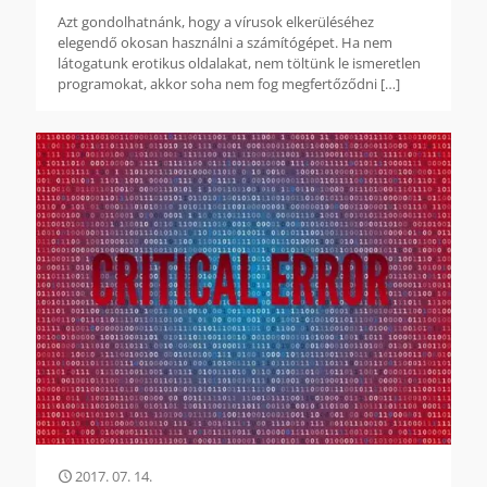
Azt gondolhatnánk, hogy a vírusok elkerüléséhez
elegendő okosan használni a számítógépet. Ha nem
látogatunk erotikus oldalakat, nem töltünk le ismeretlen
programokat, akkor soha nem fog megfertőződni
[…]
2017. 07. 14.