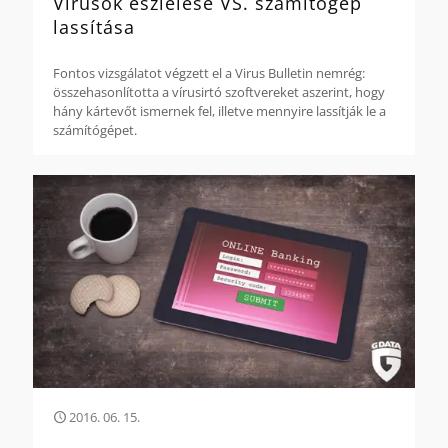
Vírusok észlelése VS. számítógép
lassítása
Fontos vizsgálatot végzett el a Virus Bulletin nemrég:
összehasonlította a vírusirtó szoftvereket aszerint, hogy
hány kártevőt ismernek fel, illetve mennyire lassítják le a
számítógépet.
2016. 06. 15.