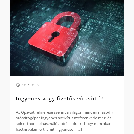
2017. 01. 6.
Ingyenes vagy fizetős vírusirtó?
Az Opswat felmérése szerint a világon minden második
számítógépet ingyenes antivírusszoftver védelmez, és
sok otthoni felhasználó abból indul ki, hogy nem akar
fizetni valamiért, amit ingyenesen
[…]