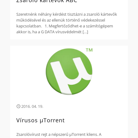
Zsaroló kártevők ABC
Szeretnénk néhány kérdést tisztázni a zsaroló kártevők
működésével és az ellenük történő védekezéssel
kapcsolatban. 1. Megfertőződhet-e a számítógépem
akkor is, ha a G DATA vírusvédelmét
[…]
2016. 04. 19.
Vírusos µTorrent
Zsarolóvírust rejt a népszerű µTorrent kliens. A