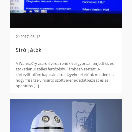
2017. 05. 13.
Síró játék
A WannaCry zsarolóvírus rendkívül gyorsan terjedt el, és
szokatlanul széles fertőzéshullámhoz vezetett. A
kártevőhullám kapcsán arra figyelmeztetünk mindenkit,
hogy frissítse vírusirtó szoftverének adatbázisát és az
operációs
[…]