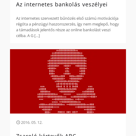
Az internetes bankolás veszélyei
Az internetes szervezett bűnözés első számú motivációja
régóta a pénzügyi haszonszerzés, így nem meglepő, hogy
a támadások jelentős része az online bankolást veszi
célba. A G
[…]
2016. 05. 12.