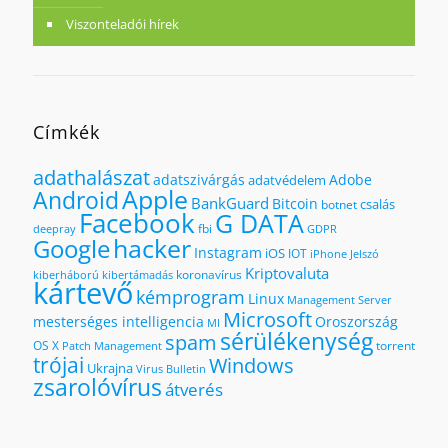
Viszonteladói hírek
Címkék
adathalászat
adatszivárgás
Adobe
adatvédelem
Apple
Android
BankGuard
Bitcoin
csalás
botnet
Facebook
G DATA
fbi
deepray
GDPR
hacker
Google
Instagram
iOS
IOT
iPhone
Jelszó
Kriptovaluta
koronavírus
kiberháború
kibertámadás
kártevő
kémprogram
Linux
Management Server
Microsoft
mesterséges intelligencia
Oroszország
MI
sérülékenység
spam
OS X
torrent
Patch Management
trójai
Windows
Ukrajna
Virus Bulletin
zsarolóvírus
átverés