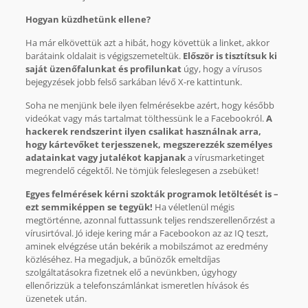
Hogyan küzdhetünk ellene?
Ha már elkövettük azt a hibát, hogy követtük a linket, akkor
barátaink oldalait is végigszemeteltük.
Először is tisztítsuk ki
saját üzenőfalunkat és profilunkat
úgy, hogy a vírusos
bejegyzések jobb felső sarkában lévő X-re kattintunk.
Soha ne menjünk bele ilyen felmérésekbe azért, hogy később
videókat vagy más tartalmat tölthessünk le a Facebookról.
A
hackerek rendszerint ilyen csalikat használnak arra,
hogy kártevőket terjesszenek, megszerezzék személyes
adatainkat vagy jutalékot kapjanak
a vírusmarketinget
megrendelő cégektől. Ne tömjük feleslegesen a zsebüket!
Egyes felmérések kérni szokták programok letöltését is –
ezt semmiképpen se tegyük!
Ha véletlenül mégis
megtörténne, azonnal futtassunk teljes rendszerellenőrzést a
vírusirtóval. Jó ideje kering már a Facebookon az az IQ teszt,
aminek elvégzése után bekérik a mobilszámot az eredmény
közléséhez. Ha megadjuk, a bűnözők emeltdíjas
szolgáltatásokra fizetnek elő a nevünkben, úgyhogy
ellenőrizzük a telefonszámlánkat ismeretlen hívások és
üzenetek után.