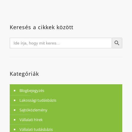
Keresés a cikkek között
Search
Search Button
for:
Kategóriák
Blogbejegyzés
Lakossági tudásbázis
Sajtóközlemény
Vállalati hírek
Vállalati tudásbázis