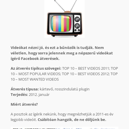
Vi
deókat nézni jó, és ezt a bűnözők is tudják. Nem
véletlen, hogy sorra jelennek meg a népszerű videókat
ígérő Facebook átverések.
Az átverés tipikus szövegei:
TOP 10 – BEST VIDEOS 2011; TOP
10 – MOST POPULAR VIDEOS; TOP 10 – BEST VIDEOS 2012; TOP
10 – MOST WANTED VIDEOS
Átverés típusa:
kártevő, rosszindulatú plugin
Terjedés:
2012. január
Miért átverés?
A posztok az ígérik nekünk, hogy megnézhetjük a 2011-es év
legjobb videóit.
Csábítóan hangzik, de ne dőljünk be.