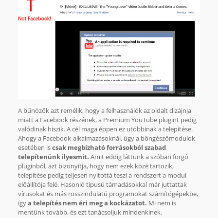
A bűnözők azt remélik, hogy a felhasználók az oldalt dizájnja
miatt a Facebook részének, a Premium YouTube plugint pedig
valódinak hiszik. A cél maga éppen ez utóbbinak a telepítése.
Ahogy a Facebook-alkalmazásoknál, úgy a böngészőmodulok
esetében is
csak megbízható forrásokból szabad
telepítenünk ilyesmit.
Amit eddig láttunk a szóban forgó
pluginból, azt bizonyítja, hogy nem ezek közé tartozik,
telepítése pedig teljesen nyitottá teszi a rendszert a modul
előállítója felé. Hasonló típusú támadásokkal már juttattak
vírusokat és más rosszindulatú programokat számítógépekbe,
így
a telepítés nem éri meg a kockázatot.
Mi nem is
mentünk tovább, és ezt tanácsoljuk mindenkinek.