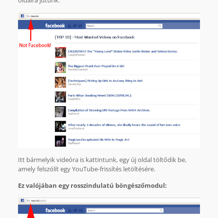
Itt bármelyik videóra is kattintunk, egy új oldal töltődik be,
amely felszólít egy YouTube-frissítés letöltésére.
Ez valójában egy rosszindulatú böngészőmodul: