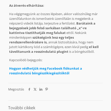
Az átverés elhárítása:
Ha végigmegyünk az összes lépésen, akkor valószínűleg már
üzenőfalunkon és ismerőseink üzenőfalán is megjelenik a
népszerű videók listája, terjesztve a fertőzést.
Barátaink a
bejegyzések jobb felső sarkában található „x”-re
kattintva tisztíthatják meg falukat
ettől. Nekünk
mindenképpen
szükségünk lesz egy teljes
rendszerellenőrzésre is,
annak biztosítására, hogy nem
jutott kártékony kód a számítógépre, ezen kívül pedig
el kell
távolítanunk a rosszindulatú plugint
is a böngészőből.
Kapcsolódó bejegyzés:
Hogyan védhetjük meg Facebook fiókunkat a
rosszindulatú böngészőkiegészítőktől
Megosztás
További cikkek