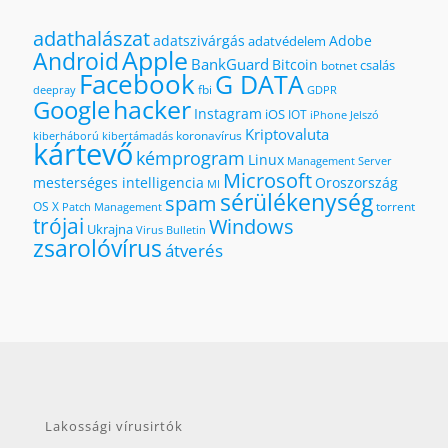
adathalászat
adatszivárgás
Adobe
adatvédelem
Apple
Android
BankGuard
Bitcoin
csalás
botnet
Facebook
G DATA
fbi
deepray
GDPR
hacker
Google
Instagram
iOS
IOT
iPhone
Jelszó
Kriptovaluta
koronavírus
kiberháború
kibertámadás
kártevő
kémprogram
Linux
Management Server
Microsoft
mesterséges intelligencia
Oroszország
MI
sérülékenység
spam
OS X
torrent
Patch Management
trójai
Windows
Ukrajna
Virus Bulletin
zsarolóvírus
átverés
Lakossági vírusirtók