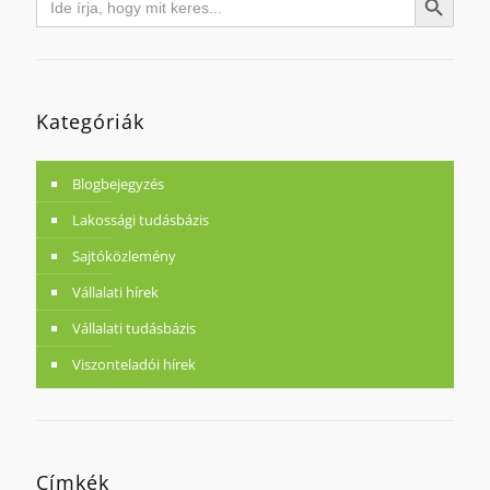
Search Button
for:
Kategóriák
Blogbejegyzés
Lakossági tudásbázis
Sajtóközlemény
Vállalati hírek
Vállalati tudásbázis
Viszonteladói hírek
Címkék