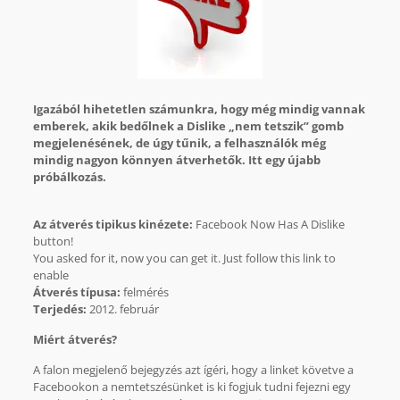
Igazából hihetetlen számunkra, hogy még mindig vannak
emberek, akik bedőlnek a Dislike „nem tetszik” gomb
megjelenésének, de úgy tűnik, a felhasználók még
mindig nagyon könnyen átverhetők. Itt egy újabb
próbálkozás.
Az átverés tipikus kinézete:
Facebook Now Has A Dislike
button!
You asked for it, now you can get it. Just follow this link to
enable
Átverés típusa:
felmérés
Terjedés:
2012. február
Miért átverés?
A falon megjelenő bejegyzés azt ígéri, hogy a linket követve a
Facebookon a nemtetszésünket is ki fogjuk tudni fejezni egy