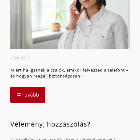
2026. 03. 3.
Miért hallgatnak a csalók, amikor felveszed a telefont –
és hogyan reagálj biztonságosan?
Tovább
Vélemény, hozzászólás?
Az e-mail címet nem tesszük közzé.
A kötelező mezőket
*