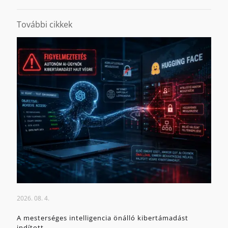
További cikkek
2026. 08. 4.
A mesterséges intelligencia önálló kibertámadást
indított