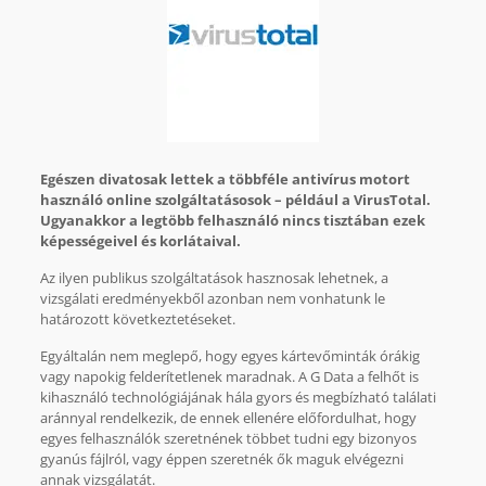
Egészen divatosak lettek a többféle antivírus motort
használó online szolgáltatásosok – például a VirusTotal.
Ugyanakkor a legtöbb felhasználó nincs tisztában ezek
képességeivel és korlátaival.
Az ilyen publikus szolgáltatások hasznosak lehetnek, a
vizsgálati eredményekből azonban nem vonhatunk le
határozott következtetéseket.
Egyáltalán nem meglepő, hogy egyes kártevőminták órákig
vagy napokig felderítetlenek maradnak. A G Data a felhőt is
kihasználó technológiájának hála gyors és megbízható találati
aránnyal rendelkezik, de ennek ellenére előfordulhat, hogy
egyes felhasználók szeretnének többet tudni egy bizonyos
gyanús fájlról, vagy éppen szeretnék ők maguk elvégezni
annak vizsgálatát.