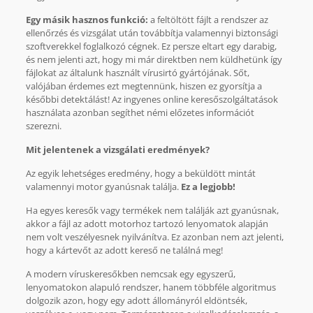
Egy másik hasznos funkció:
a feltöltött fájlt a rendszer az
ellenőrzés és vizsgálat után továbbítja valamennyi biztonsági
szoftverekkel foglalkozó cégnek. Ez persze eltart egy darabig,
és nem jelenti azt, hogy mi már direktben nem küldhetünk így
fájlokat az általunk használt vírusirtó gyártójának. Sőt,
valójában érdemes ezt megtennünk, hiszen ez gyorsítja a
későbbi detektálást! Az ingyenes online keresőszolgáltatások
használata azonban segíthet némi előzetes információt
szerezni.
Mit jelentenek a vizsgálati eredmények?
Az egyik lehetséges eredmény, hogy a beküldött mintát
valamennyi motor gyanúsnak találja.
Ez a legjobb!
Ha egyes keresők vagy termékek nem találják azt gyanúsnak,
akkor a fájl az adott motorhoz tartozó lenyomatok alapján
nem volt veszélyesnek nyilvánítva. Ez azonban nem azt jelenti,
hogy a kártevőt az adott kereső ne találná meg!
A modern víruskeresőkben nemcsak egy egyszerű,
lenyomatokon alapuló rendszer, hanem többféle algoritmus
dolgozik azon, hogy egy adott állományról eldöntsék,