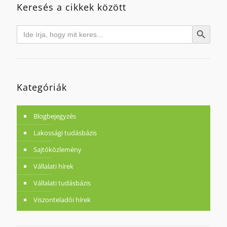
Keresés a cikkek között
Search
Search Button
for:
Kategóriák
Blogbejegyzés
Lakossági tudásbázis
Sajtóközlemény
Vállalati hírek
Vállalati tudásbázis
Viszonteladói hírek