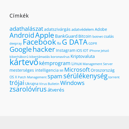
Címkék
adathalászat
adatszivárgás
Adobe
adatvédelem
Apple
Android
BankGuard
Bitcoin
csalás
botnet
Facebook
G DATA
fbi
deepray
GDPR
hacker
Google
Instagram
iOS
IOT
iPhone
Jelszó
Kriptovaluta
koronavírus
kiberháború
kibertámadás
kártevő
kémprogram
Linux
Management Server
Microsoft
mesterséges intelligencia
Oroszország
MI
sérülékenység
spam
OS X
torrent
Patch Management
trójai
Windows
Ukrajna
Virus Bulletin
zsarolóvírus
átverés