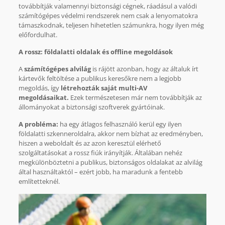
továbbítják valamennyi biztonsági cégnek, ráadásul a valódi
számítógépes védelmi rendszerek nem csak a lenyomatokra
támaszkodnak, teljesen hihetetlen számunkra, hogy ilyen még
előfordulhat.
A rossz: földalatti oldalak és offline megoldások
A
számítógépes alvilág
is rájött azonban, hogy az általuk írt
kártevők feltöltése a publikus keresőkre nem a legjobb
megoldás, így
létrehozták saját multi-AV
megoldásaikat.
Ezek természetesen már nem továbbítják az
állományokat a biztonsági szoftverek gyártóinak.
A probléma:
ha egy átlagos felhasználó kerül egy ilyen
földalatti szkenneroldalra, akkor nem bízhat az eredményben,
hiszen a weboldalt és az azon keresztül elérhető
szolgáltatásokat a rossz fiúk irányítják. Általában nehéz
megkülönböztetni a publikus, biztonságos oldalakat az alvilág
által használtaktól – ezért jobb, ha maradunk a fentebb
említetteknél.