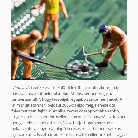
Néha a kártevők készítői különféle offline multiszkennereket
használnak, mint például a „Kim Multiszkenner” vagy az
„antivirusmulti”, hogy teszteljék legújabb szerzeményeiket. A
„Kim Multiscanner” például 2006-os első megjelenése óta
folyamatosan fejlődik. Az alkalmazás középpontjában több,
illegálisan beszerzett vírusellenes termék áll, használata közben
pedig a felhasználó azt is kiválaszthatja, hogy szeretné-e
bekapcsolni a lenyomat alapú keresés mellett a heurisztikus
eljárásokat is. Ezzel a módszerrel a tesztelő ellenőrizheti, hogy a