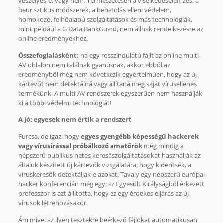
veszélyes-e, vagy nem. Természetesen a viselkedéselemzés, a
heurisztikus módszerek, a behatolás elleni védelem,
homokozó, felhőalapú szolgáltatások és más technológiák,
mint például a G Data BankGuard, nem állnak rendelkezésre az
online eredményekhez.
Összefoglalásként:
ha egy rosszindulatú fájlt az online multi-
AV oldalon nem találnak gyanúsnak, akkor ebből az
eredményből még nem következik egyértelműen, hogy az új
kártevőt nem detektálná vagy állítaná meg saját vírusellenes
termékünk. A multi-AV rendszerek egyszerűen nem használják
ki a többi védelmi technológiát!
A jó: egyesek nem értik a rendszert
Furcsa, de igaz, hogy
egyes gyengébb képességű hackerek
vagy vírusírással próbálkozó amatőrök
még mindig a
népszerű publikus netes keresőszolgáltatásokat használják az
általuk készített új kártevők vizsgálatára, hogy kiderítsék, a
víruskeresők detektálják-e azokat. Tavaly egy népszerű európai
hacker konferencián még egy, az Egyesült Királyságból érkezett
professzor is azt állította, hogy ez egy érdekes eljárás az új
vírusok létrehozásakor.
Ám mivel az ilyen tesztekre beérkező fájlokat automatikusan