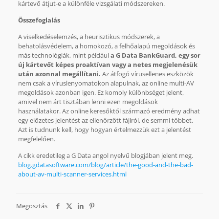
kártevő átjut-e a különféle vizsgálati módszereken.
Összefoglalás
A viselkedéselemzés, a heurisztikus módszerek, a
behatolásvédelem, a homokozó, a felhőalapú megoldások és
más technológiák, mint például
a G Data BankGuard, egy sor
új kártevőt képes proaktívan vagy a netes megjelenésük
után azonnal megállítani.
Az átfogó vírusellenes eszközök
nem csak a víruslenyomatokon alapulnak, az online multi-AV
megoldások azonban igen. Ez komoly különbséget jelent,
amivel nem árt tisztában lenni ezen megoldások
használatakor. Az online keresőktől származó eredmény adhat
egy előzetes jelentést az ellenőrzött fájlról, de semmi többet.
Azt is tudnunk kell, hogy hogyan értelmezzük ezt a jelentést
megfelelően.
A cikk eredetileg a G Data angol nyelvű blogjában jelent meg.
blog.gdatasoftware.com/blog/article/the-good-and-the-bad-
about-av-multi-scanner-services.html
Megosztás