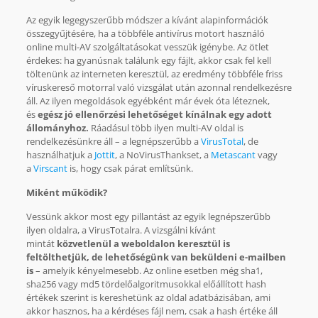
Az egyik legegyszerűbb módszer a kívánt alapinformációk
összegyűjtésére, ha a többféle antivírus motort használó
online multi-AV szolgáltatásokat vesszük igénybe. Az ötlet
érdekes: ha gyanúsnak találunk egy fájlt, akkor csak fel kell
töltenünk az interneten keresztül, az eredmény többféle friss
víruskereső motorral való vizsgálat után azonnal rendelkezésre
áll. Az ilyen megoldások egyébként már évek óta léteznek,
és
egész jó ellenőrzési lehetőséget kínálnak egy adott
állományhoz.
Ráadásul több ilyen multi-AV oldal is
rendelkezésünkre áll – a legnépszerűbb a
VirusTotal
, de
használhatjuk a
Jottit
, a NoVirusThankset, a
Metascant
vagy
a
Virscant
is, hogy csak párat említsünk.
Miként működik?
Vessünk akkor most egy pillantást az egyik legnépszerűbb
ilyen oldalra, a VirusTotalra. A vizsgálni kívánt
mintát
közvetlenül a weboldalon keresztül is
feltölthetjük, de lehetőségünk van beküldeni e-mailben
is
– amelyik kényelmesebb. Az online esetben még sha1,
sha256 vagy md5 tördelőalgoritmusokkal előállított hash
értékek szerint is kereshetünk az oldal adatbázisában, ami
akkor hasznos, ha a kérdéses fájl nem, csak a hash értéke áll