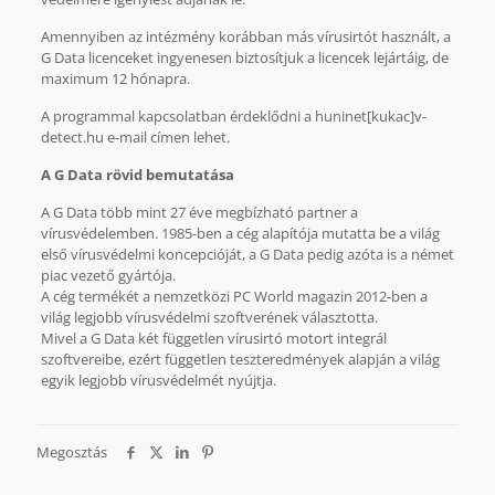
Amennyiben az intézmény korábban más vírusirtót használt, a
G Data licenceket ingyenesen biztosítjuk a licencek lejártáig, de
maximum 12 hónapra.
A programmal kapcsolatban érdeklődni a huninet[kukac]v-
detect.hu e-mail címen lehet.
A G Data rövid bemutatása
A G Data több mint 27 éve megbízható partner a
vírusvédelemben. 1985-ben a cég alapítója mutatta be a világ
első vírusvédelmi koncepcióját, a G Data pedig azóta is a német
piac vezető gyártója.
A cég termékét a nemzetközi PC World magazin 2012-ben a
világ legjobb vírusvédelmi szoftverének választotta.
Mivel a G Data két független vírusirtó motort integrál
szoftvereibe, ezért független teszteredmények alapján a világ
egyik legjobb vírusvédelmét nyújtja.
Megosztás