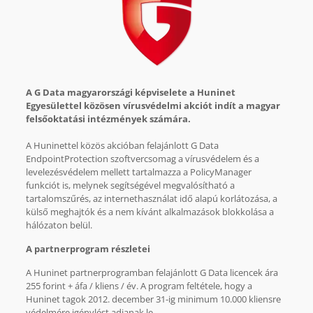
A G Data magyarországi képviselete a Huninet
Egyesülettel közösen vírusvédelmi akciót indít a magyar
felsőoktatási intézmények számára.
A Huninettel közös akcióban felajánlott G Data
EndpointProtection szoftvercsomag a vírusvédelem és a
levelezésvédelem mellett tartalmazza a PolicyManager
funkciót is, melynek segítségével megvalósítható a
tartalomszűrés, az internethasználat idő alapú korlátozása, a
külső meghajtók és a nem kívánt alkalmazások blokkolása a
hálózaton belül.
A partnerprogram részletei
A Huninet partnerprogramban felajánlott G Data licencek ára
255 forint + áfa / kliens / év. A program feltétele, hogy a
Huninet tagok 2012. december 31-ig minimum 10.000 kliensre
védelmére igénylést adjanak le.