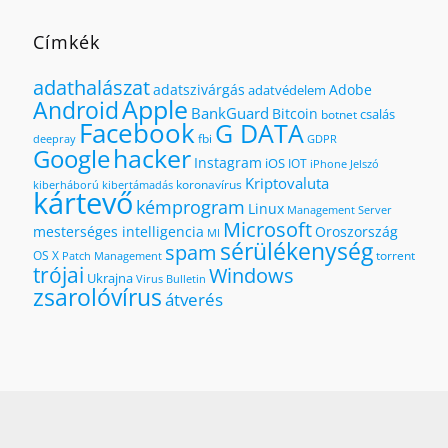
Címkék
adathalászat
adatszivárgás
Adobe
adatvédelem
Apple
Android
BankGuard
Bitcoin
csalás
botnet
Facebook
G DATA
fbi
deepray
GDPR
hacker
Google
Instagram
iOS
IOT
iPhone
Jelszó
Kriptovaluta
koronavírus
kiberháború
kibertámadás
kártevő
kémprogram
Linux
Management Server
Microsoft
mesterséges intelligencia
Oroszország
MI
sérülékenység
spam
OS X
torrent
Patch Management
trójai
Windows
Ukrajna
Virus Bulletin
zsarolóvírus
átverés