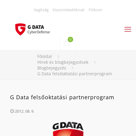
Segítség
Viszonteladóknak
Fiókom
0
Főoldal
Hírek és blogbejegyzések
Blogbejegyzés
G Data felsőoktatási partnerprogram
G Data felsőoktatási partnerprogram
2012. 08. 9.