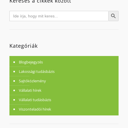
Keresés a cikkek között
Search
Search Button
for:
Kategóriák
Blogbejegyzés
Lakossági tudásbázis
Sajtóközlemény
Vállalati hírek
Vállalati tudásbázis
Viszonteladói hírek