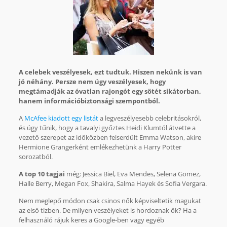
A celebek veszélyesek, ezt tudtuk. Hiszen nekünk is van
jó néhány. Persze nem úgy veszélyesek, hogy
megtámadják az óvatlan rajongót egy sötét sikátorban,
hanem információbiztonsági szempontból.
A
McAfee kiadott egy listát
a legveszélyesebb celebritásokról,
és úgy tűnik, hogy a tavalyi győztes Heidi Klumtól átvette a
vezető szerepet az időközben felserdült Emma Watson, akire
Hermione Grangerként emlékezhetünk a Harry Potter
sorozatból.
A top 10 tagjai
még: Jessica Biel, Eva Mendes, Selena Gomez,
Halle Berry, Megan Fox, Shakira, Salma Hayek és Sofia Vergara.
Nem meglepő módon csak csinos nők képviseltetik magukat
az első tízben. De milyen veszélyeket is hordoznak ők? Ha a
felhasználó rájuk keres a Google-ben vagy egyéb