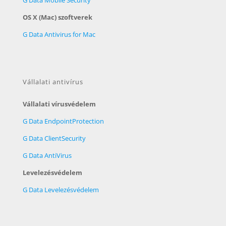
G Data Mobile Security
OS X (Mac) szoftverek
G Data Antivirus for Mac
Vállalati antivírus
Vállalati vírusvédelem
G Data EndpointProtection
G Data ClientSecurity
G Data AntiVirus
Levelezésvédelem
G Data Levelezésvédelem