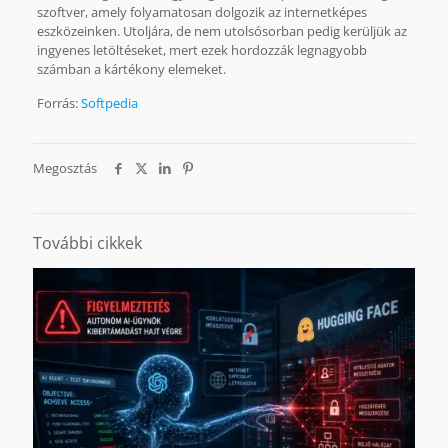
szoftver, amely folyamatosan dolgozik az internetképes
eszközeinken. Utoljára, de nem utolsósorban pedig kerüljük az
ingyenes letöltéseket, mert ezek hordozzák legnagyobb
számban a kártékony elemeket.
Forrás:
Softpedia
Megosztás
További cikkek