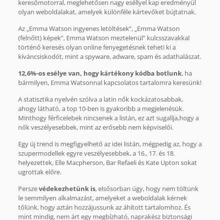
keresőmotorral, meglehetősen nagy eséllyel kap eredményül
olyan weboldalakat, amelyek különféle kártevőket bújtatnak.
Az „Emma Watson ingyenes letöltések”, „Emma Watson
(felnőtt) képek”, Emma Watson meztelenül” kulcsszavakkal
történő keresés olyan online fenyegetésnek teheti ki a
kíváncsiskodót, mint a spyware, adware, spam és adathalászat.
12,6%-os esélye van, hogy kártékony kódba botlunk
, ha
bármilyen, Emma Watsonnal kapcsolatos tartalomra keresünk!
A statisztika nyelvén szólva a latin nők kockázatosabbak,
ahogy látható, a top 10-ben is gyakoribb a megjelenésük.
Minthogy férficelebek nincsenek a listán, ez azt sugallja,hogy a
nők veszélyesebbek, mint az erősebb nem képviselői.
Egy új trend is megfigyelhető az idei listán, mégpedig az, hogy a
szupermodellek egyre veszélyesebbek, a 16., 17. és 18.
helyezettek, Elle Macpherson, Bar Refaeli és Kate Upton sokat
ugrottak előre.
Persze
védekezhetünk is
, elsősorban úgy, hogy nem töltünk
le semmilyen alkalmazást, amelyeket a weboldalak kérnek
tőlünk, hogy aztán hozzájussunk az áhított tartalomhoz. És
mint mindig, nem árt egy megbízható, naprakész biztonsági