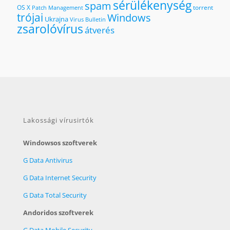
sérülékenység
spam
OS X
torrent
Patch Management
trójai
Windows
Ukrajna
Virus Bulletin
zsarolóvírus
átverés
Lakossági vírusirtók
Windowsos szoftverek
G Data Antivirus
G Data Internet Security
G Data Total Security
Andoridos szoftverek