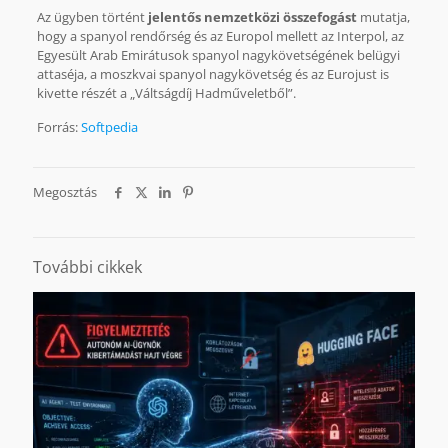
Az ügyben történt
jelentős nemzetközi összefogást
mutatja,
hogy a spanyol rendőrség és az Europol mellett az Interpol, az
Egyesült Arab Emirátusok spanyol nagykövetségének belügyi
attaséja, a moszkvai spanyol nagykövetség és az Eurojust is
kivette részét a „Váltságdíj Hadműveletből”.
Forrás:
Softpedia
Megosztás
További cikkek