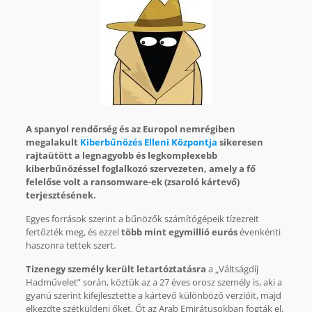
A spanyol rendőrség és az Europol nemrégiben
megalakult
Kiberbűnözés Elleni Központja
sikeresen
rajtaütött a legnagyobb és legkomplexebb
kiberbűnözéssel foglalkozó szervezeten, amely a fő
felelőse volt a ransomware-ek (zsaroló kártevő)
terjesztésének.
Egyes források szerint a bűnözők számítógépeik tízezreit
fertőzték meg, és ezzel
több mint egymillió eurós
évenkénti
haszonra tettek szert.
Tizenegy személy került letartóztatásra
a „Váltságdíj
Hadművelet” során, köztük az a 27 éves orosz személy is, aki a
gyanú szerint kifejlesztette a kártevő különböző verzióit, majd
elkezdte szétküldeni őket. Őt az Arab Emirátusokban fogták el,