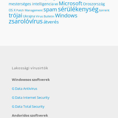
Microsoft
mesterséges intelligencia
Oroszország
MI
sérülékenység
spam
OS X
torrent
Patch Management
trójai
Windows
Ukrajna
Virus Bulletin
zsarolóvírus
átverés
Lakossági vírusirtók
Windowsos szoftverek
G Data Antivirus
G Data Internet Security
G Data Total Security
Andoridos szoftverek