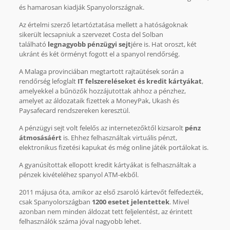
és hamarosan kiadják Spanyolországnak.
Az értelmi szerző letartóztatása mellett a hatóságoknak
sikerült lecsapniuk a szervezet Costa del Solban
található
legnagyobb pénzügyi sejt
jére is. Hat oroszt, két
ukránt és két örményt fogott el a spanyol rendőrség.
A Malaga provinciában megtartott rajtaütések során a
rendőrség lefoglalt
IT felszereléseket és kredit kártyákat
,
amelyekkel a bűnözők hozzájutottak ahhoz a pénzhez,
amelyet az áldozataik fizettek a MoneyPak, Ukash és
Paysafecard rendszereken keresztül.
A pénzügyi sejt volt felelős az internetezőktől kizsarolt
pénz
átmosásáért
is. Ehhez felhasználtak virtuális pénzt,
elektronikus fizetési kapukat és még online játék portálokat is.
A gyanúsítottak ellopott kredit kártyákat is felhasználtak a
pénzek kivételéhez spanyol ATM-ekből.
2011 májusa óta, amikor az első zsaroló kártevőt felfedezték,
csak Spanyolországban
1200 esetet jelentettek
. Mivel
azonban nem minden áldozat tett feljelentést, az érintett
felhasználók száma jóval nagyobb lehet.