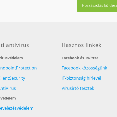
ati antivírus
Hasznos linkek
 vírusvédelem
Facebook és Twitter
EndpointProtection
Facebook közösségünk
lientSecurity
IT-biztonság hírlevél
ntiVirus
Vírusirtó tesztek
svédelem
Levelezésvédelem