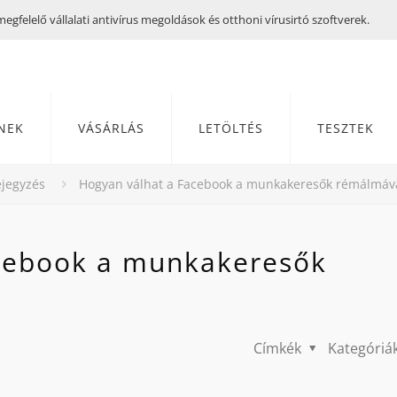
gfelelő vállalati antivírus megoldások és otthoni vírusirtó szoftverek.
NEK
VÁSÁRLÁS
LETÖLTÉS
TESZTEK
jegyzés
Hogyan válhat a Facebook a munkakeresők rémálmáv
acebook a munkakeresők
Címkék
Kategóriá