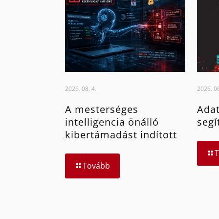
2026. 08. 4.
2026. 06
A mesterséges
Adat
intelligencia önálló
segí
kibertámadást indított
Tovább