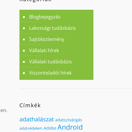
Blogbejegyzés
Lakossági tudásbázis
Sajtóközlemény
Vállalati hírek
Vállalati tudásbázis
Viszonteladói hírek
Címkék
ően.
adathalászat
adatszivárgás
Android
Adobe
adatvédelem