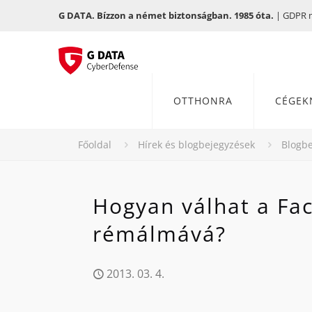
G DATA. Bízzon a német biztonságban. 1985 óta.
| GDPR me
OTTHONRA
CÉGEK
Főoldal
Hírek és blogbejegyzések
Blogbe
Hogyan válhat a F
rémálmává?
2013. 03. 4.