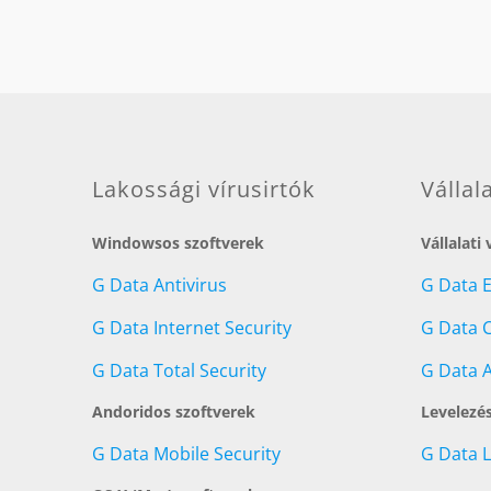
Lakossági vírusirtók
Vállal
Windowsos szoftverek
Vállalati
G Data Antivirus
G Data 
G Data Internet Security
G Data C
G Data Total Security
G Data A
Andoridos szoftverek
Levelezé
G Data Mobile Security
G Data 