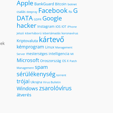
Apple
BankGuard
Bitcoin
botnet
Facebook
G
csalás
fbi
deepray
DATA
Google
GDPR
hacker
Instagram
iOS
IOT
iPhone
koronavírus
kiberháború
kibertámadás
Jelszó
kártevő
Kriptovaluta
nek
kémprogram
Linux
Management
mesterséges intelligencia
MI
Server
Microsoft
Oroszország
OS X
Patch
spam
Management
sérülékenység
torrent
trójai
Ukrajna
Virus Bulletin
zsarolóvírus
Windows
átverés