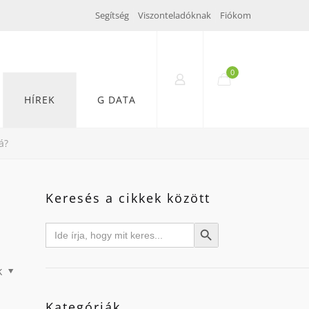
Segítség
Viszonteladóknak
Fiókom
0
HÍREK
G DATA
á?
Keresés a cikkek között
Search
Search Button
for:
k
Kategóriák