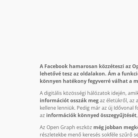
A Facebook hamarosan közzéteszi az Op
lehetővé tesz az oldalakon. Ám a funkci
könnyen hatékony fegyverré válhat a 
A digitális közösségi hálózatok idején, am
információt osszák meg
az életükről, a
kellene lenniük. Pedig már az új Idővona
az
információk könnyed összegyűjtését
Az Open Graph eszköz
még jobban megk
részletekbe menő keresés sokféle szűrő se