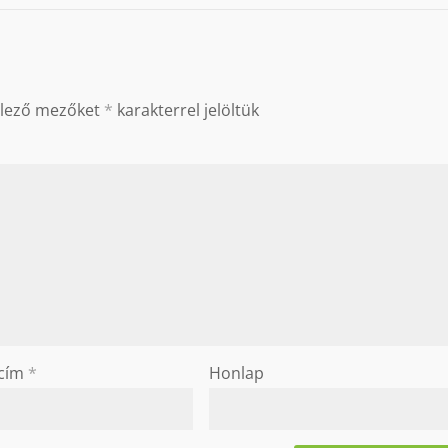
elező mezőket
*
karakterrel jelöltük
 cím
*
Honlap