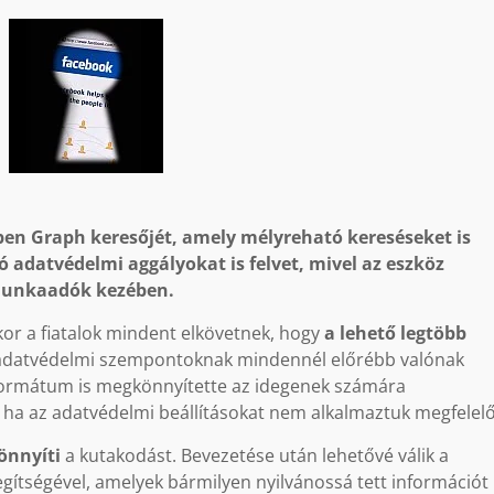
en Graph keresőjét, amely mélyreható kereséseket is
ó adatvédelmi aggályokat is felvet, mivel az eszköz
munkaadók kezében.
ikor a fiatalok mindent elkövetnek, hogy
a lehető legtöbb
z adatvédelmi szempontoknak mindennél előrébb valónak
l formátum is megkönnyítette az idegenek számára
, ha az adatvédelmi beállításokat nem alkalmaztuk megfelel
önnyíti
a kutakodást. Bevezetése után lehetővé válik a
gítségével, amelyek bármilyen nyilvánossá tett információt