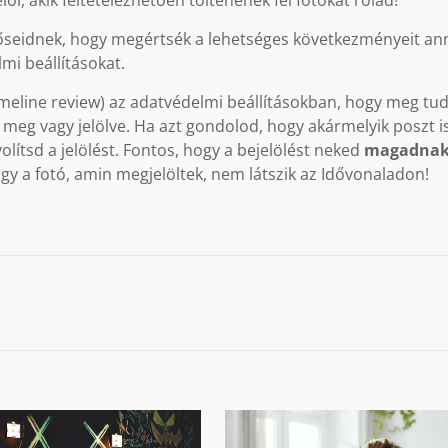
ől, akik feltételezhetően töltenének fel fotókat rólad!
őseidnek, hogy megértsék a lehetséges következményeit an
mi beállításokat.
imeline review) az adatvédelmi beállításokban, hogy meg tud
 meg vagy jelölve. Ha azt gondolod, hogy akármelyik poszt i
olítsd a jelölést. Fontos, hogy a bejelölést neked
magadna
ogy a fotó, amin megjelöltek, nem látszik az Idővonaladon!