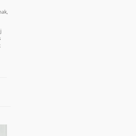
nak,
j
s
k