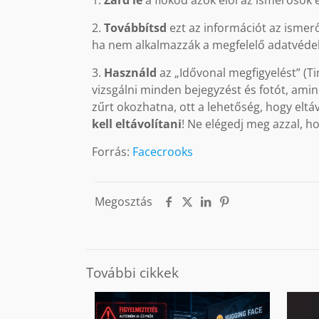
1.
Zárd le
a fiókod azok elől az ismerősök el
2.
Továbbítsd
ezt az információt az ismer
ha nem alkalmazzák a megfelelő adatvédel
3.
Használd
az „Idővonal megfigyelést” (T
vizsgálni minden bejegyzést és fotót, amin
zűrt okozhatna, ott a lehetőség, hogy eltáv
kell eltávolítani
! Ne elégedj meg azzal, h
Forrás:
Facecrooks
Megosztás
További cikkek