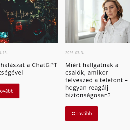
. 13.
2026. 03. 3.
halászat a ChatGPT
Miért hallgatnak a
tségével
csalók, amikor
felveszed a telefont –
hogyan reagálj
Tovább
biztonságosan?
Tovább