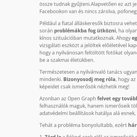
össze tudnak gyűjteni.Alapvetően ez azt je
Facebookon van és nincs zárolva, pofone
Például a fiatal álláskeresők biztosra vehe
során
problémákba fog ütközni
, ha olya
kínos szituációban mutatkoznak. Ahogy
eg
vizsgálati eszközt a jelöltek előéletével k
hogy a nyilvánosan feltöltött fotókat olya
be a szakmai életükben.
Természetesen a nyilvánvaló tanács ugyan
mindenki.
Bizonyosodj meg róla
, hogy az
képeidet csak ismerősök nézhetik meg!
Azonban az Open Graph
felvet egy továb
felhasználók maguk, hanem ismerőseik tölti
adatvédelmi beállítások hatálya alá esnek,
Tehát a probléma bonyolultabb, ezért
hár