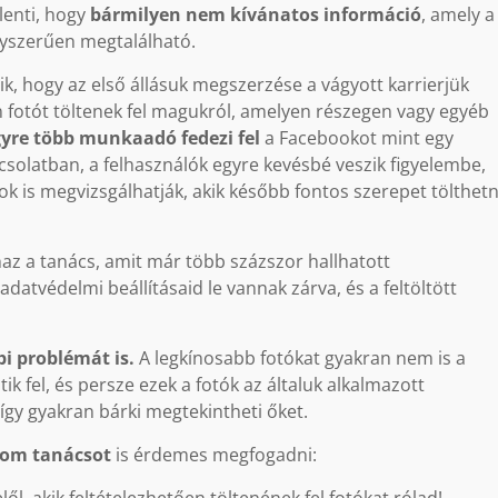
lenti, hogy
bármilyen nem kívánatos információ
, amely a
gyszerűen megtalálható.
tik, hogy az első állásuk megszerzése a vágyott karrierjük
n fotót töltenek fel magukról, amelyen részegen vagy egyéb
yre több munkaadó fedezi fel
a Facebookot mint egy
apcsolatban, a felhasználók egyre kevésbé veszik figyelembe,
nok is megvizsgálhatják, akik később fontos szerepet tölthet
az a tanács, amit már több százszor hallhatott
 adatvédelmi beállításaid le vannak zárva, és a feltöltött
bi problémát is.
A legkínosabb fotókat gyakran nem is a
k fel, és persze ezek a fotók az általuk alkalmazott
 így gyakran bárki megtekintheti őket.
om tanácsot
is érdemes megfogadni: