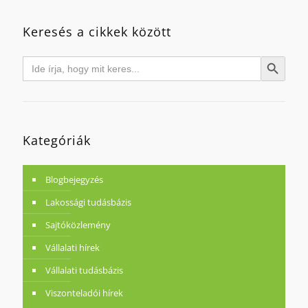
Keresés a cikkek között
Search
Search Button
for:
Kategóriák
Blogbejegyzés
Lakossági tudásbázis
Sajtóközlemény
Vállalati hírek
Vállalati tudásbázis
Viszonteladói hírek