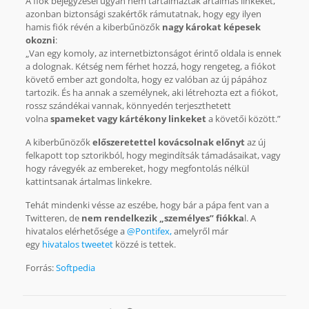
A fiók bejegyzései ugyan nem tartalmaztak ártalmas linkeket,
azonban biztonsági szakértők rámutatnak, hogy egy ilyen
hamis fiók révén a kiberbűnözők
nagy károkat képesek
okozni
:
„Van egy komoly, az internetbiztonságot érintő oldala is ennek
a dolognak. Kétség nem férhet hozzá, hogy rengeteg, a fiókot
követő ember azt gondolta, hogy ez valóban az új pápához
tartozik. És ha annak a személynek, aki létrehozta ezt a fiókot,
rossz szándékai vannak, könnyedén terjeszthetett
volna
spameket vagy kártékony linkeket
a követői között.”
A kiberbűnözők
előszeretettel kovácsolnak előnyt
az új
felkapott top sztorikból, hogy megindítsák támadásaikat, vagy
hogy rávegyék az embereket, hogy megfontolás nélkül
kattintsanak ártalmas linkekre.
Tehát mindenki vésse az eszébe, hogy bár a pápa fent van a
Twitteren, de
nem rendelkezik „személyes” fiókka
l. A
hivatalos elérhetősége a
@Pontifex,
amelyről már
egy
hivatalos tweetet
közzé is tettek.
Forrás:
Softpedia