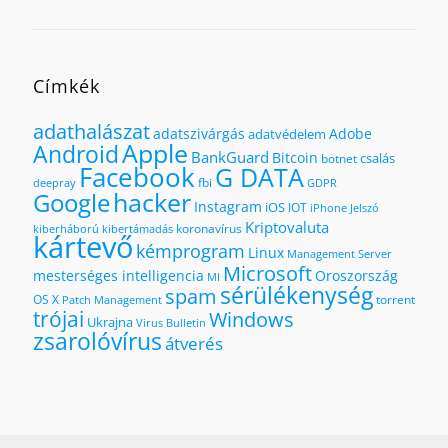
Címkék
adathalászat
adatszivárgás
Adobe
adatvédelem
Apple
Android
BankGuard
Bitcoin
csalás
botnet
Facebook
G DATA
fbi
deepray
GDPR
hacker
Google
Instagram
iOS
IOT
iPhone
Jelszó
Kriptovaluta
koronavírus
kiberháború
kibertámadás
kártevő
kémprogram
Linux
Management Server
Microsoft
mesterséges intelligencia
Oroszország
MI
sérülékenység
spam
OS X
torrent
Patch Management
trójai
Windows
Ukrajna
Virus Bulletin
zsarolóvírus
átverés