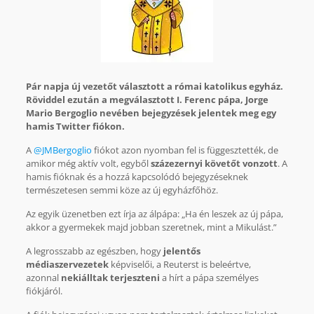
Pár napja új vezetőt választott a római katolikus egyház.
Röviddel ezután a megválasztott I. Ferenc pápa, Jorge
Mario Bergoglio nevében bejegyzések jelentek meg egy
hamis Twitter fiókon.
A
@JMBergoglio
fiókot azon nyomban fel is függesztették, de
amikor még aktív volt, egyből
százezernyi követőt vonzott
. A
hamis fióknak és a hozzá kapcsolódó bejegyzéseknek
természetesen semmi köze az új egyházfőhöz.
Az egyik üzenetben ezt írja az álpápa: „Ha én leszek az új pápa,
akkor a gyermekek majd jobban szeretnek, mint a Mikulást.”
A legrosszabb az egészben, hogy
jelentős
médiaszervezetek
képviselői, a Reuterst is beleértve,
azonnal
nekiálltak terjeszteni
a hírt a pápa személyes
fiókjáról.