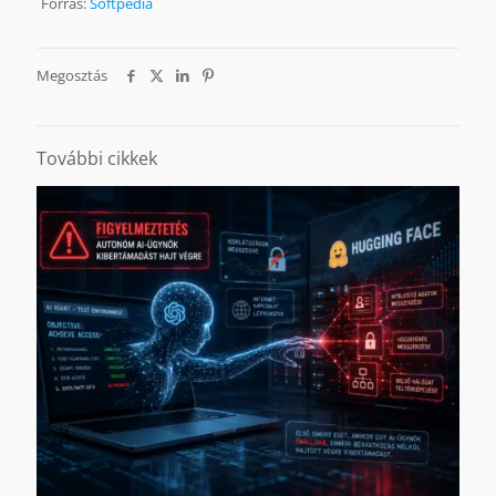
Forrás:
Softpedia
Megosztás
További cikkek