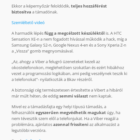
Ekkor a képernyőzár feloldódik,
teljes hozzáférést
biztosítva
a támadónak.
Szemléltető videó
A harmadik lépés
függ a megcélzott készüléktől
is. A HTC
Sensation XE-n a nem fogadott hívással működik a hack, míg a
Samsung Galaxy S2-n, Google Nexus 4-en és a Sony Xperia Z-n
a „Vissza” gomb megnyomásával.
„Az, ahogy a Viber a felugró üzeneteket kezeli az
okostelefonokon, meglehetősen szokatlan és ezért hibákhoz
vezet a programozási logikában, ami pedig veszélynek teszik ki
a telefonokat”- nyilatkozták a Bkav részéről.
A biztonsági cég természetesen értesítette a Vibert a hibáról
már múlt héten, de eddig
semmi választ
nem kaptak.
Mivel ez a támadásfajta egy helyi típusú támadás, a
felhasználók
egyszerűen megvédhetik magukat
úgy, ha
nem tévesztik szem elől a telefonjukat. Ha a Viber reagál a
problémára, ajánlatos
azonnal frissíteni
az alkalmazást a
legutóbbi verzióra.