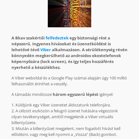
A Bkav szakértői
felfedeztek
egy biztonsági rést a
népszerű, ingyenes hívásokat és üzenetküldést is
lehetővé tévő
Viber
alkalmazáson. A sérülékenység révén
könnyedén megkerülhető az androidos okostelefonok
képernyőzára (lock screen), és így teljes hozzáférés
nyerhető a készülékhez.
A Viber weboldal és a Google Play számai alapján úgy 100 millió
felhasználót érinthet a veszély.
A támadás mindössze
három egyszerű lépést
igényel:
1. Küldjünk egy Viber üzenetet áldozatunk telefonjára.
2. A célzott eszközön a felugró üzenet hatására végezzünk
olyan tevékenységet, amitől megjelenik a Viber virtuális
billentyűzete.
3. Miután a billentyűzet megjelent, nem fogadott hívást kell
előidézni, vagy meg kell nyomni a „Vissza” (Back) gombot.