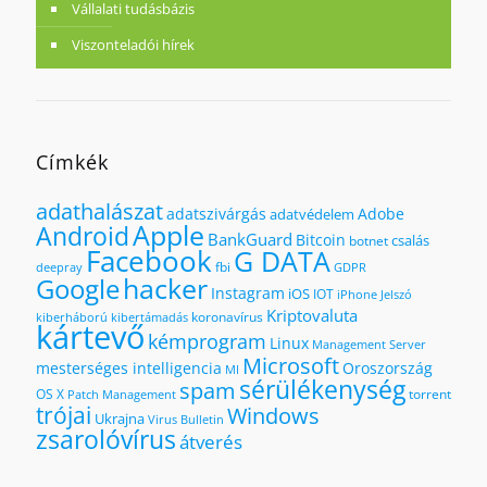
Vállalati tudásbázis
Viszonteladói hírek
Címkék
adathalászat
adatszivárgás
Adobe
adatvédelem
Apple
Android
BankGuard
Bitcoin
csalás
botnet
Facebook
G DATA
fbi
deepray
GDPR
hacker
Google
Instagram
iOS
IOT
iPhone
Jelszó
Kriptovaluta
koronavírus
kiberháború
kibertámadás
kártevő
kémprogram
Linux
Management Server
Microsoft
mesterséges intelligencia
Oroszország
MI
sérülékenység
spam
OS X
torrent
Patch Management
trójai
Windows
Ukrajna
Virus Bulletin
zsarolóvírus
átverés