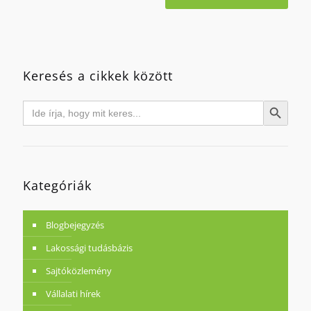
Keresés a cikkek között
Search
Search Button
for:
Kategóriák
Blogbejegyzés
Lakossági tudásbázis
Sajtóközlemény
Vállalati hírek