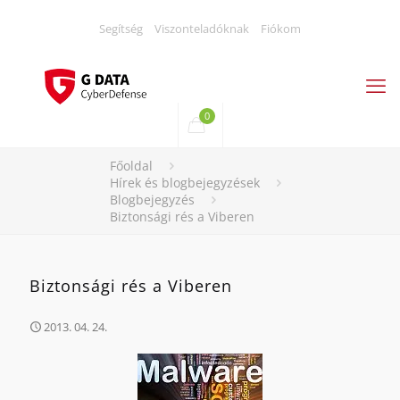
Segítség
Viszonteladóknak
Fiókom
0
Főoldal
Hírek és blogbejegyzések
Blogbejegyzés
Biztonsági rés a Viberen
Biztonsági rés a Viberen
2013. 04. 24.