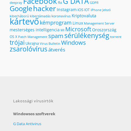
Facebook
G DATA
fbi
deepray
GDPR
hacker
Google
Instagram
iOS
IOT
iPhone
Jelszó
Kriptovaluta
koronavírus
kiberháború
kibertámadás
kártevő
kémprogram
Linux
Management Server
Microsoft
mesterséges intelligencia
Oroszország
MI
sérülékenység
spam
OS X
torrent
Patch Management
trójai
Windows
Ukrajna
Virus Bulletin
zsarolóvírus
átverés
Lakossági vírusirtók
Windowsos szoftverek
G Data Antivirus