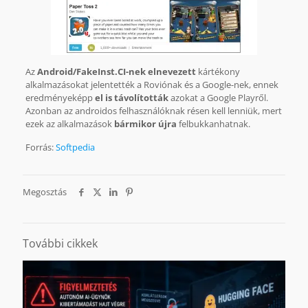
Az
Android/FakeInst.CI-nek elnevezett
kártékony
alkalmazásokat jelentették a Roviónak és a Google-nek, ennek
eredményeképp
el is távolították
azokat a Google Playről.
Azonban az androidos felhasználóknak résen kell lenniük, mert
ezek az alkalmazások
bármikor újra
felbukkanhatnak.
Forrás:
Softpedia
Megosztás
További cikkek