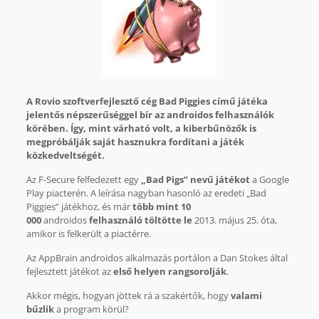
A Rovio szoftverfejlesztő cég Bad Piggies című játéka
jelentős népszerűséggel bír az androidos felhasználók
körében. Így, mint várható volt, a kiberbűnözők is
megpróbálják saját hasznukra fordítani a játék
közkedveltségét.
Az F-Secure felfedezett egy
„Bad Pigs” nevű játékot
a Google
Play piacterén. A leírása nagyban hasonló az eredeti „Bad
Piggies” játékhoz, és már
több mint 10
000
androidos
felhasználó töltötte le
2013. május 25. óta,
amikor is felkerült a piactérre.
Az AppBrain androidos alkalmazás portálon a Dan Stokes által
fejlesztett játékot az
első helyen rangsorolják
.
Akkor mégis, hogyan jöttek rá a szakértők, hogy
valami
bűzlik
a program körül?