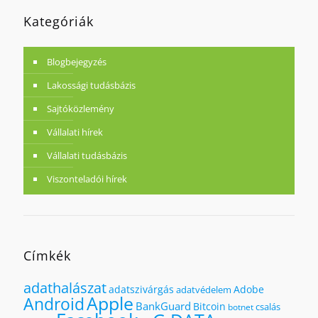
Kategóriák
Blogbejegyzés
Lakossági tudásbázis
Sajtóközlemény
Vállalati hírek
Vállalati tudásbázis
Viszonteladói hírek
Címkék
adathalászat
adatszivárgás
Adobe
adatvédelem
Apple
Android
BankGuard
Bitcoin
csalás
botnet