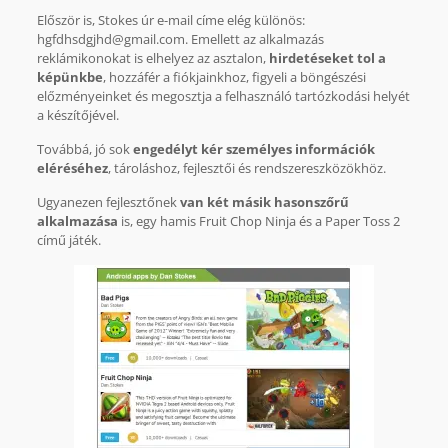
Először is, Stokes úr e-mail címe elég különös:
hgfdhsdgjhd@gmail.com. Emellett az alkalmazás
reklámikonokat is elhelyez az asztalon,
hirdetéseket tol a
képünkbe
, hozzáfér a fiókjainkhoz, figyeli a böngészési
előzményeinket és megosztja a felhasználó tartózkodási helyét
a készítőjével.
Továbbá, jó sok
engedélyt kér személyes információk
eléréséhez
, tároláshoz, fejlesztői és rendszereszközökhöz.
Ugyanezen fejlesztőnek
van két másik hasonszőrű
alkalmazása
is, egy hamis Fruit Chop Ninja és a Paper Toss 2
című játék.