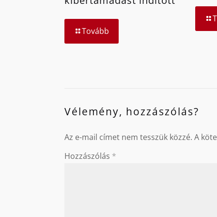
kibertámadást indított
Tovább
Vélemény, hozzászólás?
Az e-mail címet nem tesszük közzé.
A köt
Hozzászólás
*