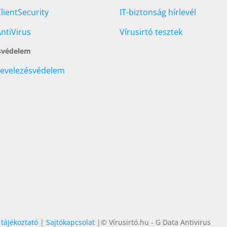
lientSecurity
IT-biztonság hírlevél
ntiVirus
Vírusirtó tesztek
svédelem
Levelezésvédelem
 tájékoztató
|
Sajtókapcsolat
|© Vírusirtó.hu - G Data Antivirus