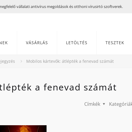
gfelelő vállalati antivírus megoldások és otthoni vírusirtó szoftverek.
NEK
VÁSÁRLÁS
LETÖLTÉS
TESZTEK
jegyzés
Mobilos kártevők: átlépték a fenevad számát
tlépték a fenevad számát
Címkék
Kategóriá