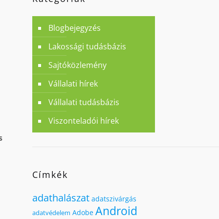
Blogbejegyzés
Lakossági tudásbázis
Sajtóközlemény
Vállalati hírek
Vállalati tudásbázis
Viszonteladói hírek
s
Címkék
adathalászat
adatszivárgás
Android
Adobe
adatvédelem