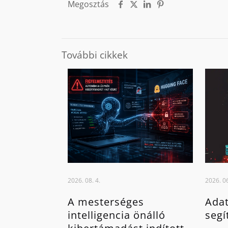
Megosztás
További cikkek
2026. 08. 4.
2026. 06
A mesterséges
Adat
intelligencia önálló
segí