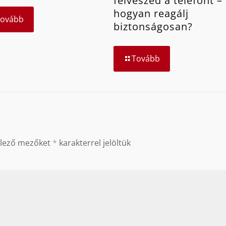
felveszed a telefont –
hogyan reagálj
Tovább
biztonságosan?
Tovább
elező mezőket
*
karakterrel jelöltük