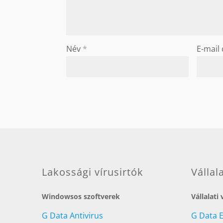
Név
*
E-mail
Lakossági vírusirtók
Vállal
Windowsos szoftverek
Vállalati
G Data Antivirus
G Data 