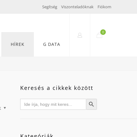
Segítség
Viszonteladóknak
Fiókom
0
HÍREK
G DATA
Keresés a cikkek között
Search
Search Button
for:
k
Kategóriák