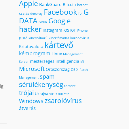
Apple
BankGuard
Bitcoin
botnet
Facebook
G
csalás
fbi
deepray
DATA
Google
GDPR
hacker
Instagram
iOS
IOT
iPhone
koronavírus
kiberháború
kibertámadás
Jelszó
kártevő
Kriptovaluta
kémprogram
Linux
Management
mesterséges intelligencia
MI
Server
Microsoft
Oroszország
OS X
Patch
spam
Management
sérülékenység
ig,
torrent
trójai
Ukrajna
Virus Bulletin
zsarolóvírus
Windows
átverés