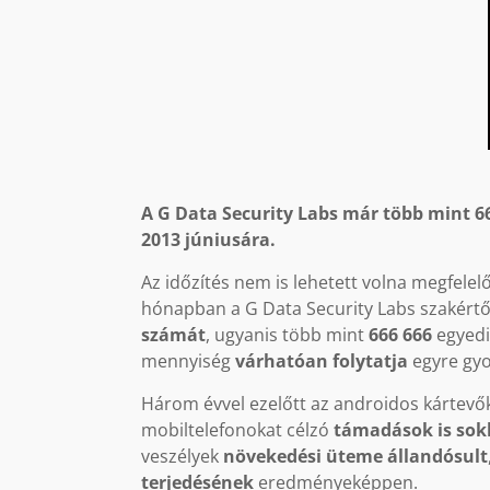
A G Data Security Labs már több mint 66
2013 júniusára.
Az időzítés nem is lehetett volna megfelel
hónapban a G Data Security Labs szakértői
számát
, ugyanis több mint
666 666
egyedi
mennyiség
várhatóan folytatja
egyre gyo
Három évvel ezelőtt az androidos kártevők
mobiltelefonokat célzó
támadások is sok
veszélyek
növekedési üteme állandósult
terjedésének
eredményeképpen.