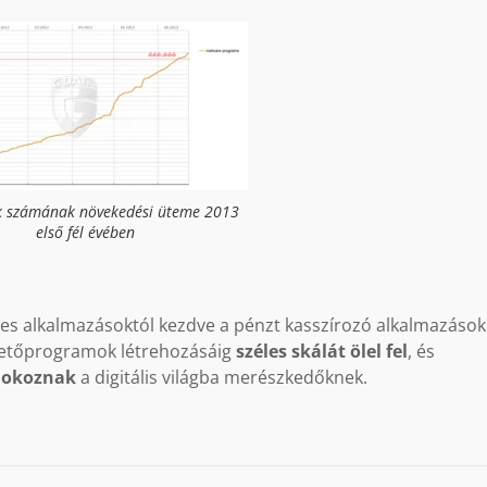
k számának növekedési üteme 2013
első fél évében
ces alkalmazásoktól kezdve a pénzt kasszírozó alkalmazások
etőprogramok létrehozásáig
széles skálát ölel fel
, és
 okoznak
a digitális világba merészkedőknek.