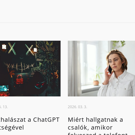
. 13.
2026. 03. 3.
halászat a ChatGPT
Miért hallgatnak a
tségével
csalók, amikor