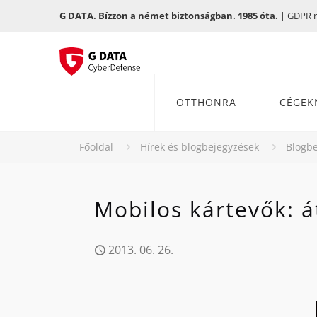
G DATA. Bízzon a német biztonságban. 1985 óta.
| GDPR me
OTTHONRA
CÉGEK
Főoldal
Hírek és blogbejegyzések
Blogbe
Mobilos kártevők: á
2013. 06. 26.