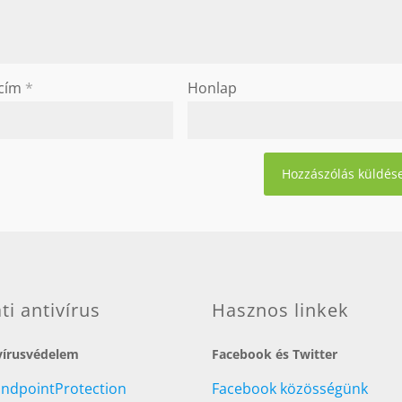
 cím
*
Honlap
ati antivírus
Hasznos linkek
 vírusvédelem
Facebook és Twitter
EndpointProtection
Facebook közösségünk