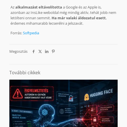
Az
alkalmazást eltávolította
a Google és az Apple is,
azonban az InsLike weboldal még mindig aktív, tehát jobb nem
letölteni onnan semmit.
Ha már valaki áldozatul esett
,
érdemes mihamarabb lecserélni a jelszavát.
Forrás:
Softpedia
Megosztás
További cikkek