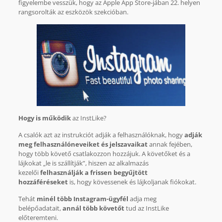
figyelembe vesszük, hogy az Apple App Store-jában 22. helyen
rangsorolták az eszközök szekcióban.
Hogy is működik
az InstLike?
A csalók azt az instrukciót adják a felhasználóknak, hogy
adják
meg felhasználóneveiket és jelszavaikat
annak fejében,
hogy több követő csatlakozzon hozzájuk. A követőket és a
lájkokat „le is szállítják”, hiszen az alkalmazás
kezelői
felhasználják a frissen begyűjtött
hozzáféréseket
is, hogy kövessenek és lájkoljanak fiókokat.
Tehát
minél több Instagram-ügyfél
adja meg
belépőadatait,
annál több követőt
tud az InstLike
előteremteni.