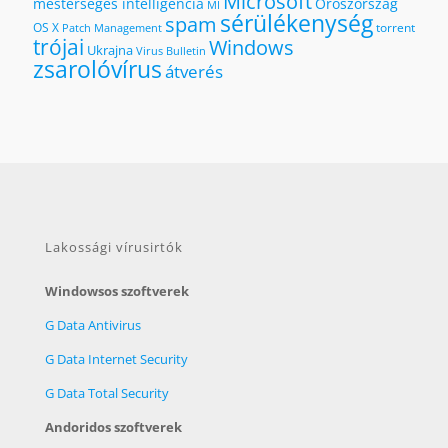
Microsoft
mesterséges intelligencia
Oroszország
MI
sérülékenység
spam
OS X
torrent
Patch Management
trójai
Windows
Ukrajna
Virus Bulletin
zsarolóvírus
átverés
Lakossági vírusirtók
Windowsos szoftverek
G Data Antivirus
G Data Internet Security
G Data Total Security
Andoridos szoftverek