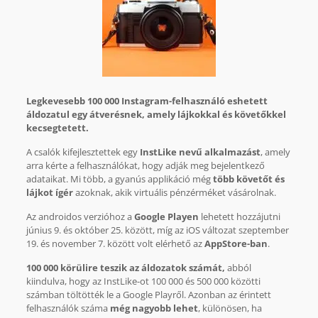
Legkevesebb 100 000 Instagram-felhasználó eshetett
áldozatul egy átverésnek, amely lájkokkal és követőkkel
kecsegtetett.
A csalók kifejlesztettek egy
InstLike nevű alkalmazást
, amely
arra kérte a felhasználókat, hogy adják meg bejelentkező
adataikat. Mi több, a gyanús applikáció még
több követőt és
lájkot ígér
azoknak, akik virtuális pénzérméket vásárolnak.
Az androidos verzióhoz a
Google Playen
lehetett hozzájutni
június 9. és október 25. között, míg az iOS változat szeptember
19. és november 7. között volt elérhető az
AppStore-ban
.
100 000 körülire teszik az áldozatok számát,
abból
kiindulva, hogy az InstLike-ot 100 000 és 500 000 közötti
számban töltötték le a Google Playről. Azonban az érintett
felhasználók száma
még nagyobb lehet
, különösen, ha