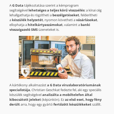
A
G Data
tájékoztatása szerint a kémprogram
segítségével
lehetséges a teljes körű visszaélés
: a kínai cég
lehallgathatja és rögzítheti a
beszélgetéseket
, felderítheti
a
készülék helyzetét
, nyomon követheti a
vásárlásokat
,
ellophatja a
hitelkártyaszámokat
, valamint a
banki
visszaigazoló SMS
üzeneteket is.
A kártékony alkalmazást
a G Data víruslaboratóriumának
specialistája
, Christian Geschkat fedezte fel, aki egy speciális
készülék segítségével
analizálta a mobiltelefon által
kibocsátott jeleket
(képünkön). Ez
az első eset, hogy fény
derült
arra, hogy egy gyártó
fertőzött készülékeket
szállít.