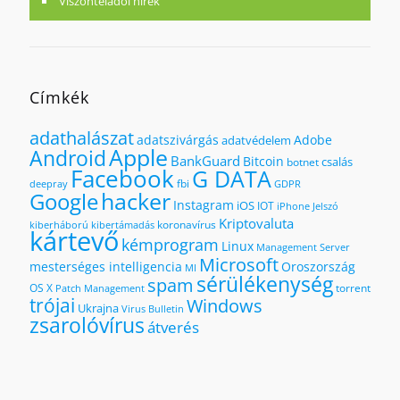
Viszonteladói hírek
Címkék
adathalászat
adatszivárgás
Adobe
adatvédelem
Apple
Android
BankGuard
Bitcoin
csalás
botnet
Facebook
G DATA
fbi
deepray
GDPR
hacker
Google
Instagram
iOS
IOT
iPhone
Jelszó
Kriptovaluta
koronavírus
kiberháború
kibertámadás
kártevő
kémprogram
Linux
Management Server
Microsoft
mesterséges intelligencia
Oroszország
MI
sérülékenység
spam
OS X
torrent
Patch Management
trójai
Windows
Ukrajna
Virus Bulletin
zsarolóvírus
átverés