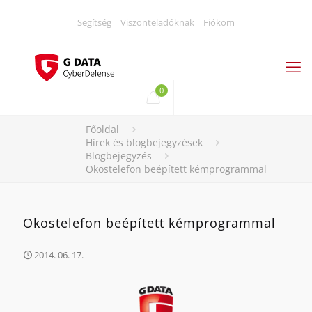
Segítség
Viszonteladóknak
Fiókom
0
Főoldal
Hírek és blogbejegyzések
Blogbejegyzés
Okostelefon beépített kémprogrammal
Okostelefon beépített kémprogrammal
2014. 06. 17.