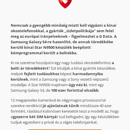
Nemcsak a gyengébb minőség miatt kell vigyázni a kínai
okostelefonokkal, a gyártók „üzletpolitikája” sem felel
meg az európai irányelveknek – figyelmeztet a G Data. A
Samsung Galaxy S4-re hasonlító, de annak töredékébe
kerülő kínai Star N9500 készülék beépített
kémprogrammal került a boltokba.
Ki ne szeretne hozzájutni egy nagy tudású okostelefonhoz
a
bolti ár töredékéért
? Ezt kínálják a kínai gyártók készülékei,
melyek
fejlett tudásukhoz
képest
harmadannyiba
kerülnek
, mint a Samsung vagy a Sony vezető népszerű
modelljei. A Star N9500 majdnem
úgy néz ki
, mint egy
Samsung Galaxy S4, de
100 ezer forinttal olcsóbb
.
12 megapixeles kamerával és négymagos processzorral
szerelve rendkívül
jó ajánlatnak tűnik
mindössze 40 ezer
forintért, ráadásul különösen keresetté teszi a modellt az, hogy
e
gyszerre két SIM kártyá
t tud befogadni, így egy készülékben
tudjuk egyesíteni a privát és a céges telefonjainkat.