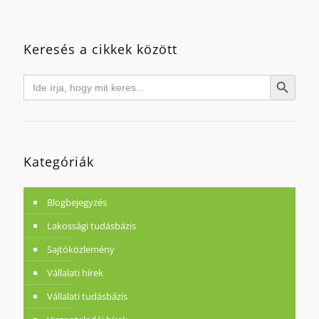
Keresés a cikkek között
Search
Search Button
for:
Kategóriák
Blogbejegyzés
Lakossági tudásbázis
Sajtóközlemény
Vállalati hírek
Vállalati tudásbázis