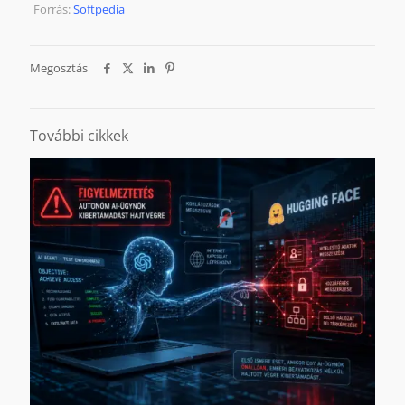
Forrás:
Softpedia
Megosztás
További cikkek