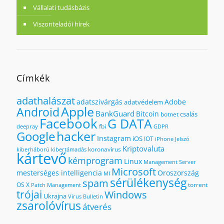
Vállalati tudásbázis
Viszonteladói hírek
Címkék
adathalászat
adatszivárgás
Adobe
adatvédelem
Apple
Android
BankGuard
Bitcoin
csalás
botnet
Facebook
G DATA
fbi
deepray
GDPR
hacker
Google
Instagram
iOS
IOT
iPhone
Jelszó
Kriptovaluta
koronavírus
kiberháború
kibertámadás
kártevő
kémprogram
Linux
Management Server
Microsoft
mesterséges intelligencia
Oroszország
MI
sérülékenység
spam
OS X
torrent
Patch Management
trójai
Windows
Ukrajna
Virus Bulletin
zsarolóvírus
átverés