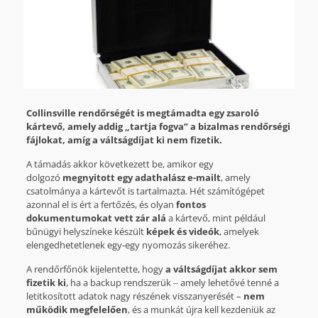
Collinsville rendőrségét is megtámadta egy zsaroló
kártevő, amely addig „tartja fogva” a bizalmas rendőrségi
fájlokat, amíg a váltságdíjat ki nem fizetik.
A támadás akkor következett be, amikor egy
dolgozó
megnyitott egy adathalász e-mailt
, amely
csatolmánya a kártevőt is tartalmazta. Hét számítógépet
azonnal el is ért a fertőzés, és olyan
fontos
dokumentumokat vett zár alá
a kártevő, mint például
bűnügyi helyszíneke készült
képek és videók
, amelyek
elengedhetetlenek egy-egy nyomozás sikeréhez.
A rendőrfőnök kijelentette, hogy
a váltságdíjat akkor sem
fizetik ki
, ha a backup rendszerük ‒ amely lehetővé tenné a
letitkosított adatok nagy részének visszanyerését –
nem
működik megfelelően
, és a munkát újra kell kezdeniük az