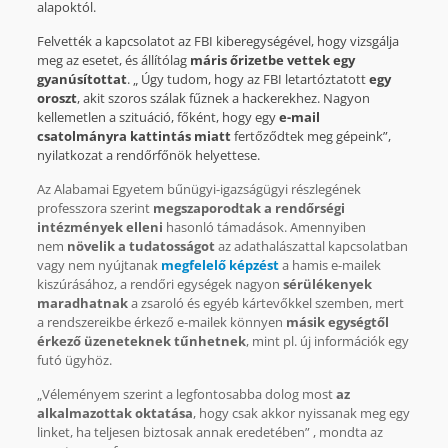
alapoktól.
Felvették a kapcsolatot az FBI kiberegységével, hogy vizsgálja
meg az esetet, és állítólag
máris őrizetbe vettek egy
gyanúsítottat
. „ Úgy tudom, hogy az FBI letartóztatott
egy
oroszt
, akit szoros szálak fűznek a hackerekhez. Nagyon
kellemetlen a szituáció, főként, hogy egy
e-mail
csatolmányra kattintás miatt
fertőződtek meg gépeink”,
nyilatkozat a rendőrfőnök helyettese.
Az Alabamai Egyetem bűnügyi-igazságügyi részlegének
professzora szerint
megszaporodtak a rendőrségi
intézmények elleni
hasonló támadások. Amennyiben
nem
növelik a tudatosságot
az adathalászattal kapcsolatban
vagy nem nyújtanak
megfelelő képzést
a hamis e-mailek
kiszúrásához, a rendőri egységek nagyon
sérülékenyek
maradhatnak
a zsaroló és egyéb kártevőkkel szemben, mert
a rendszereikbe érkező e-mailek könnyen
másik egységtől
érkező üzeneteknek tűnhetnek
, mint pl. új információk egy
futó ügyhöz.
„Véleményem szerint a legfontosabba dolog most
az
alkalmazottak oktatása
, hogy csak akkor nyissanak meg egy
linket, ha teljesen biztosak annak eredetében” , mondta az