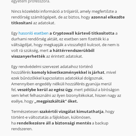
egyetem professzora.
Nincs közelebbi információ a trójairól, amely megfertőzte a
rendőrség számítógépeit, de az biztos, hogy
azonnal elkezdte
titkosítani
az adatokat.
Egy
hasonló esetben
a Cryptowall kártevő titkosította
a
durhami rendőrség aktáit, ez esetben sem fizették ki a
váltságdíjat, hogy megkapják a visszafejtő kulcsot, de nem is
volt rá szükség, mert
a háttérrendszerükből
visszanyerhették
az érintett adatokat.
Egy rendvédelmi szervezet adataihoz történő
hozzáférés
komoly következményekkel is járhat
, mivel
ezek bűnözőkkel kapcsolatos adatokkal dolgoznak.
Amennyiben engedély nélküli hozzáférés gyanúja merül
fel,
veszélybe kerül az egész ügy
, mert például a bíróságon
sem lehet felhasználni az ilyen bizonyítékokat, hiszen nagy az
esélye, hogy
„megpiszkálták” őket.
Természetesen
szakértői vizsgálat kimutathatja
, hogy
történt-e változtatás a fájlokban, különösen,
ha
rendelkezésre áll a biztonsági mentés
a backup
rendszeren.