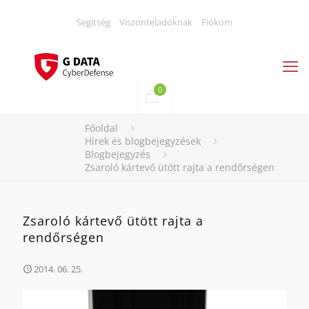
Segítség
Viszonteladóknak
Fiókom
0
Főoldal
Hírek és blogbejegyzések
Blogbejegyzés
Zsaroló kártevő ütött rajta a rendőrségen
Zsaroló kártevő ütött rajta a
rendőrségen
2014. 06. 25.