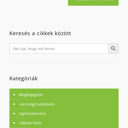
Keresés a cikkek között
Search
Search Button
for:
Kategóriák
Blogbejegyzés
Lakossági tudásbázis
Sajtóközlemény
Vállalati hírek