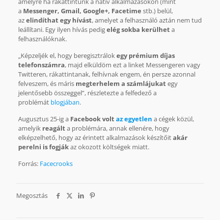
amelyre ha rákattintunk a natív alkalmazásokon (mint
a
Messenger, Gmail, Google+, Facetime
stb.) belül,
az
elindíthat egy hívást
, amelyet a felhasználó aztán nem tud
leállítani. Egy ilyen hívás pedig
elég sokba kerülhet
a
felhasználóknak.
„Képzeljék el, hogy beregisztrálok
egy prémium díjas
telefonszámra
, majd elküldöm ezt a linket Messengeren vagy
Twitteren, rákattintanak, felhívnak engem, én persze azonnal
felveszem, és máris
megterhelem a számlájukat
egy
jelentősebb összeggel”, részletezte a felfedező a
problémát
blogjában
.
Augusztus 25-ig a
Facebook volt
az egyetlen
a cégek közül,
amelyik
reagált
a problémára, annak ellenére, hogy
elképzelhető, hogy az érintett alkalmazások készítőit
akár
perelni is fogják
az okozott költségek miatt.
Forrás:
Facecrooks
Megosztás