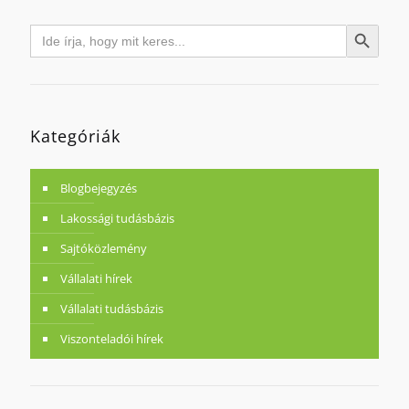
Search
Search Button
for:
Kategóriák
Blogbejegyzés
Lakossági tudásbázis
Sajtóközlemény
Vállalati hírek
Vállalati tudásbázis
Viszonteladói hírek