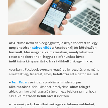
Az Airtime nevű dán cég egyik fejlesztője fedezett fel egy
meglehetősen
súlyos hibát
a Facebook új (és kötelezően
használt) Messenger alkalmazásában, amely lehetővé
tette a hackereknek, hogy a telefonunkat hívás
indítására kényszerítsék, ha ráklikkeltünk egy linkre.
Azonban a Facebook
gyorsan reagált
a fenyegetésre, és máris
elkészített egy frissítést, amely
befoltozza
ezt a biztonsági rést.
A
Tech Radar
szerint ez a probléma
minden olyan
alkalmazásnál
felbukkanhat, amelyeknél
nincs felugró
ablak
, amikor a felhasználó rányom egy telefonszámra, hogy
egy
alkalmazáson belüli hívást
indítson.
A hackerek pedig
készíthetnek egy kártékony weblinket
,