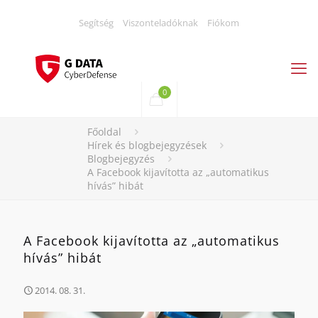
Segítség
Viszonteladóknak
Fiókom
0
Főoldal
Hírek és blogbejegyzések
Blogbejegyzés
A Facebook kijavította az „automatikus
hívás” hibát
A Facebook kijavította az „automatikus
hívás” hibát
2014. 08. 31.