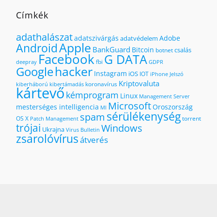
Címkék
adathalászat
adatszivárgás
Adobe
adatvédelem
Apple
Android
BankGuard
Bitcoin
csalás
botnet
Facebook
G DATA
fbi
deepray
GDPR
hacker
Google
Instagram
iOS
IOT
iPhone
Jelszó
Kriptovaluta
koronavírus
kiberháború
kibertámadás
kártevő
kémprogram
Linux
Management Server
Microsoft
mesterséges intelligencia
Oroszország
MI
sérülékenység
spam
OS X
torrent
Patch Management
trójai
Windows
Ukrajna
Virus Bulletin
zsarolóvírus
átverés