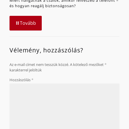
Miért hallgatnak a csalók, amikor felveszed a telefont –
és hogyan reagálj biztonságosan?
Tovább
Vélemény, hozzászólás?
Az e-mail címet nem tesszük közzé.
A kötelező mezőket
*
karakterrel jelöltük
Hozzászólás
*