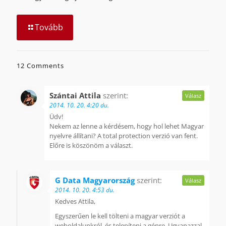
Tovább
12 Comments
Szántai Attila
szerint:
Válasz
2014. 10. 20. 4:20 du.
Üdv!
Nekem az lenne a kérdésem, hogy hol lehet Magyar
nyelvre állítani? A total protection verzió van fent.
Előre is köszönöm a választ.
G Data Magyarország
szerint:
Válasz
2014. 10. 20. 4:53 du.
Kedves Attila,
Egyszerűen le kell tölteni a magyar verziót a
weboldalunkról, és telepíteni a gépre. Ugyanazzal