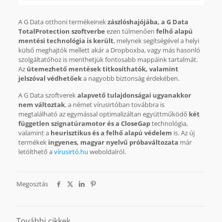
A G Data otthoni termékeinek
zászlóshajójába, a G Data
TotalProtection szoftverbe
ezen túlmenően
felhő alapú
mentési technológia is került
, melynek segítségével a helyi
külső meghajtók mellett akár a Dropboxba, vagy más hasonló
szolgáltatóhoz is menthetjük fontosabb mappáink tartalmát.
Az
ütemezhető mentések titkosíthatók, valamint
jelszóval védhetőek
a nagyobb biztonság érdekében.
A G Data szoftverek
alapvető tulajdonságai ugyanakkor
nem változtak
, a német vírusirtóban továbbra is
megtalálható az egymással optimalizáltan együttműködő
két
független szignatúramotor és a CloseGap
technológia,
valamint a
heurisztikus és a felhő alapú védelem
is. Az új
termékek
ingyenes, magyar nyelvű próbaváltozata
már
letölthető a
vírusirtó.hu
weboldalról.
Megosztás
További cikkek