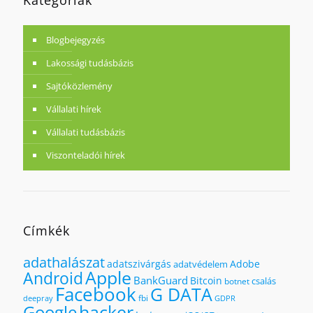
Blogbejegyzés
Lakossági tudásbázis
Sajtóközlemény
Vállalati hírek
Vállalati tudásbázis
Viszonteladói hírek
Címkék
adathalászat
adatszivárgás
Adobe
adatvédelem
Apple
Android
BankGuard
Bitcoin
csalás
botnet
Facebook
G DATA
fbi
deepray
GDPR
hacker
Google