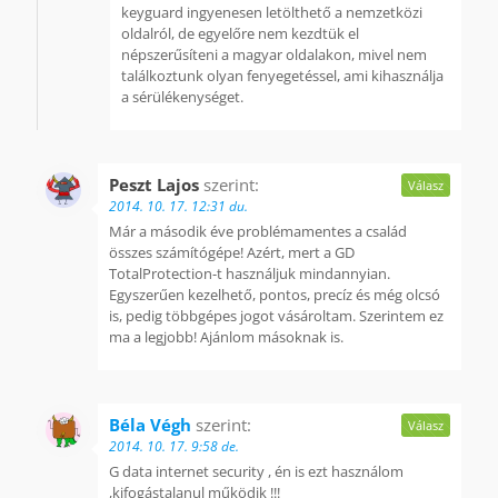
keyguard ingyenesen letölthető a nemzetközi
oldalról, de egyelőre nem kezdtük el
népszerűsíteni a magyar oldalakon, mivel nem
találkoztunk olyan fenyegetéssel, ami kihasználja
a sérülékenységet.
Peszt Lajos
szerint:
Válasz
2014. 10. 17. 12:31 du.
Már a második éve problémamentes a család
összes számítógépe! Azért, mert a GD
TotalProtection-t használjuk mindannyian.
Egyszerűen kezelhető, pontos, precíz és még olcsó
is, pedig többgépes jogot vásároltam. Szerintem ez
ma a legjobb! Ajánlom másoknak is.
Béla Végh
szerint:
Válasz
2014. 10. 17. 9:58 de.
G data internet security , én is ezt használom
,kifogástalanul működik !!!