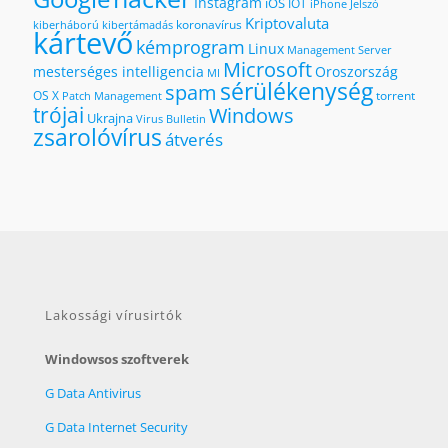
Instagram
iOS
IOT
iPhone
Jelszó
Kriptovaluta
koronavírus
kiberháború
kibertámadás
kártevő
kémprogram
Linux
Management Server
Microsoft
mesterséges intelligencia
Oroszország
MI
sérülékenység
spam
OS X
torrent
Patch Management
trójai
Windows
Ukrajna
Virus Bulletin
zsarolóvírus
átverés
Lakossági vírusirtók
Windowsos szoftverek
G Data Antivirus
G Data Internet Security