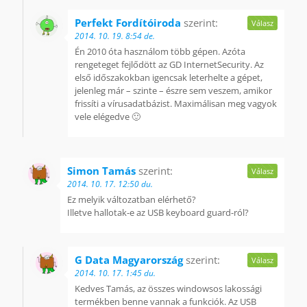
Perfekt Fordítóiroda
szerint:
Válasz
2014. 10. 19. 8:54 de.
Én 2010 óta használom több gépen. Azóta
rengeteget fejlődött az GD InternetSecurity. Az
első időszakokban igencsak leterhelte a gépet,
jelenleg már – szinte – észre sem veszem, amikor
frissíti a vírusadatbázist. Maximálisan meg vagyok
vele elégedve 🙂
Simon Tamás
szerint:
Válasz
2014. 10. 17. 12:50 du.
Ez melyik változatban elérhető?
Illetve hallotak-e az USB keyboard guard-ról?
G Data Magyarország
szerint:
Válasz
2014. 10. 17. 1:45 du.
Kedves Tamás, az összes windowsos lakossági
termékben benne vannak a funkciók. Az USB