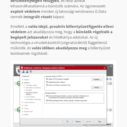
sérülékenységeit felügyeli,
és teszi azokat
kihasználhatatlanná a bűnözők számára. Az úgynevezett
exploit védelem
minden új lakossági windowsos G Data
termék
integrált részét
képezi.
Emellett a
valós idejű, proaktív billentyűzetfigyelés elleni
védelem
azt akadályozza meg, hogy a
bűnözők rögzítsék a
begépelt jelszavakat
és hitelkártya adatokat. Az új
technológia a vírusleírásoktól (szignatúráktól) függetlenül
működik, és
valós időben akadályozza meg
a billentyűzet
leütéseinek rögzítését.