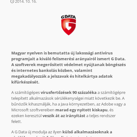
2014. 10. 16.
Magyar nyelven is bemutatta új lakossági antivírus
programjait a kiváló felismerési arányairól ismert G Data.
A szoftverek megerősített védelmet nyújtanak böngészés
és internetes bankolás közben, valamint
megakadályozzák a jelszavak és hitelkártya adatok
kifürkészését.
A számítógépes
vírusfertőzések 90 százaléka
a számítógépre
telepített alkalmazások sérülékenységei miatt következik be. A
bűnözők kihasználják, ha a Java környezetben, az Adobe vagy a
Microsoft szoftvereiben
marad egy nyitott kiskapu
, és
ezeken keresztül
veszik át az irányítást
a teljes rendszer
felett.
A G Data új modulja az ilyen
külső alkalmazásoknak a