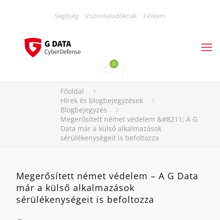
Segítség
Viszonteladóknak
Fiókom
0
Főoldal
Hírek és blogbejegyzések
Blogbejegyzés
Megerősített német védelem &#8211; A G
Data már a külső alkalmazások
sérülékenységeit is befoltozza
Megerősített német védelem – A G Data
már a külső alkalmazások
sérülékenységeit is befoltozza