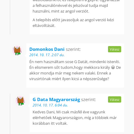
a felhasználónévvel és jelszóval tudja majd
használni, mint az angol verziót.
A telepítés előtt javasoljuk az angol verzió kézi
eltávolítását.
Domonkos Dani
szerint:
Válasz
2014. 10. 17. 2:07 du.
Én nem használtam sose G Datát, mindenki isteníti.
Én elismerem sőt tudom,hogy mekkora király 😀 De
akkor mondja már meg nekem valaki. Ennek a
virusirtónak miért ilyen kicsi a népszerűsége?
G Data Magyarország
szerint:
Válasz
2014. 10. 17. 6:04 du.
Kedves Dani, Mi csak másfél éve vagyunk
elérhetőek Magyarországon, míg a többiek már
korábban itt voltak.