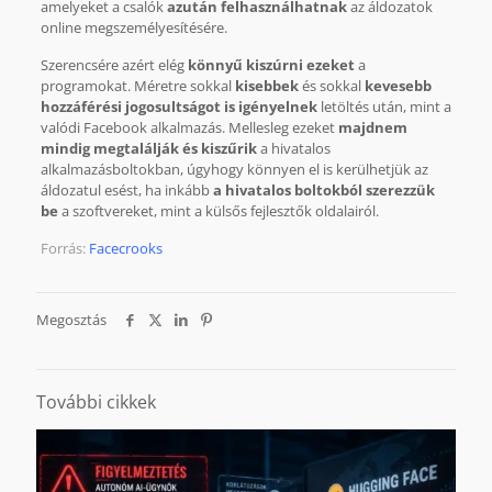
amelyeket a csalók
azután felhasználhatnak
az áldozatok
online megszemélyesítésére.
Szerencsére azért elég
könnyű kiszúrni ezeket
a
programokat. Méretre sokkal
kisebbek
és sokkal
kevesebb
hozzáférési jogosultságot is igényelnek
letöltés után, mint a
valódi Facebook alkalmazás. Mellesleg ezeket
majdnem
mindig megtalálják és kiszűrik
a hivatalos
alkalmazásboltokban, úgyhogy könnyen el is kerülhetjük az
áldozatul esést, ha inkább
a hivatalos boltokból szerezzük
be
a szoftvereket, mint a külsős fejlesztők oldalairól.
Forrás:
Facecrooks
Megosztás
További cikkek