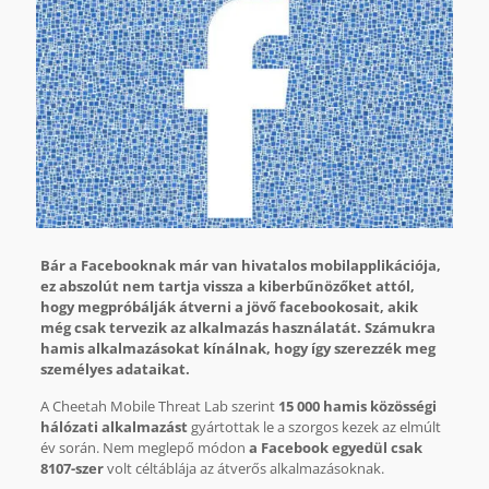
Bár a Facebooknak már van hivatalos mobilapplikációja,
ez abszolút nem tartja vissza a kiberbűnözőket attól,
hogy megpróbálják átverni a jövő facebookosait, akik
még csak tervezik az alkalmazás használatát. Számukra
hamis alkalmazásokat kínálnak, hogy így szerezzék meg
személyes adataikat.
A Cheetah Mobile Threat Lab szerint
15 000 hamis közösségi
hálózati alkalmazást
gyártottak le a szorgos kezek az elmúlt
év során. Nem meglepő módon
a Facebook egyedül csak
8107-szer
volt céltáblája az átverős alkalmazásoknak.