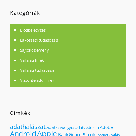
Kategóriák
Blogbejegyzés
Lakossági tudásbázis
Sajtóközlemény
Vállalati hírek
Vállalati tudásbázis
Viszonteladói hírek
Címkék
adathalászat
adatszivárgás
Adobe
adatvédelem
Apple
Android
BankGuard
Bitcoin
csalás
botnet