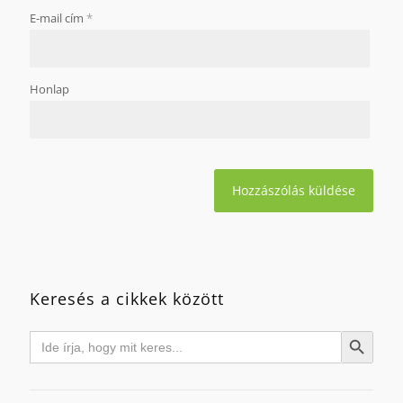
E-mail cím
*
Honlap
Keresés a cikkek között
Search
Search Button
for: