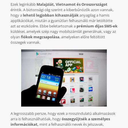
Ezek leginkább
Malajziát, Vietnamot és Oroszországot
érintik. A biztonsági cég szerint a kiberbűnözők azon vannak,
hogy a
lehető legjobban kihasználják
anyagilag a hamis
applikációkat, miután a gyanútlan felhasználó már letöltötte
azt az eszközére. Ebbe beletartoznak a
prémium díjas SMS-ek
küldései, amelyek szép nagy mobilszámlát generálnak, vagy az
olyan
fiókok megcsapolása
, amelyeken előre feltöltött
összegek vannak.
A legrosszabb persze, hogy ezek a rosszindulatú alkalmazások
arra is felhasználhatóak, hogy
összegyűjtsék a személyes
információkat,
mint a felhasználói nevek és jelszavak,