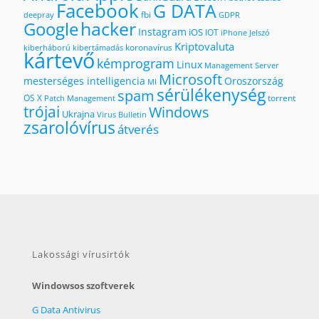
Facebook
G DATA
fbi
deepray
GDPR
hacker
Google
Instagram
iOS
IOT
iPhone
Jelszó
Kriptovaluta
koronavírus
kiberháború
kibertámadás
kártevő
kémprogram
Linux
Management Server
Microsoft
mesterséges intelligencia
Oroszország
MI
sérülékenység
spam
OS X
torrent
Patch Management
trójai
Windows
Ukrajna
Virus Bulletin
zsarolóvírus
átverés
Lakossági vírusirtók
Windowsos szoftverek
G Data Antivirus