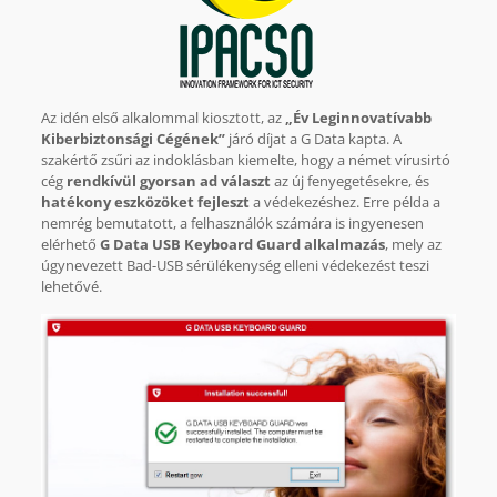
Az idén első alkalommal kiosztott, az
„Év Leginnovatívabb
Kiberbiztonsági Cégének”
járó díjat a G Data kapta. A
szakértő zsűri az indoklásban kiemelte, hogy a német vírusirtó
cég
rendkívül gyorsan ad választ
az új fenyegetésekre, és
hatékony eszközöket fejleszt
a védekezéshez. Erre példa a
nemrég bemutatott, a felhasználók számára is ingyenesen
elérhető
G Data USB Keyboard Guard alkalmazás
, mely az
úgynevezett Bad-USB sérülékenység elleni védekezést teszi
lehetővé.