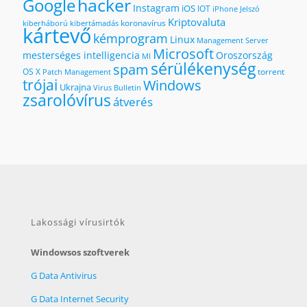
hacker
Google
Instagram
iOS
IOT
iPhone
Jelszó
Kriptovaluta
koronavírus
kiberháború
kibertámadás
kártevő
kémprogram
Linux
Management Server
Microsoft
mesterséges intelligencia
Oroszország
MI
sérülékenység
spam
OS X
torrent
Patch Management
trójai
Windows
Ukrajna
Virus Bulletin
zsarolóvírus
átverés
Lakossági vírusirtók
Windowsos szoftverek
G Data Antivirus
G Data Internet Security