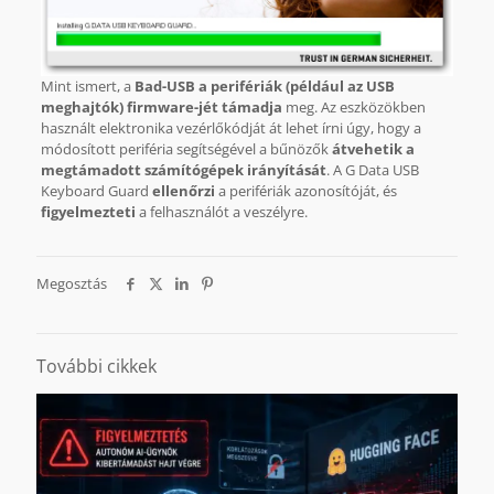
Mint ismert, a
Bad-USB a perifériák (például az USB
meghajtók) firmware-jét támadja
meg. Az eszközökben
használt elektronika vezérlőkódját át lehet írni úgy, hogy a
módosított periféria segítségével a bűnözők
átvehetik a
megtámadott számítógépek irányítását
. A G Data USB
Keyboard Guard
ellenőrzi
a perifériák azonosítóját, és
figyelmezteti
a felhasználót a veszélyre.
Megosztás
További cikkek