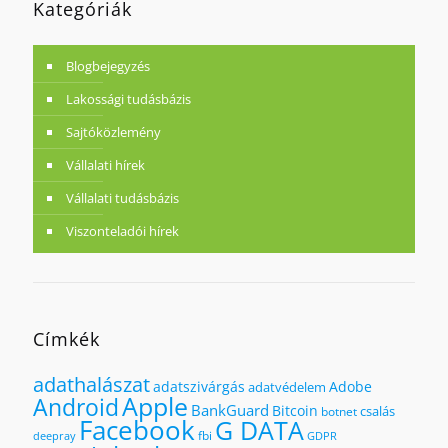
Kategóriák
Blogbejegyzés
Lakossági tudásbázis
Sajtóközlemény
Vállalati hírek
Vállalati tudásbázis
Viszonteladói hírek
Címkék
adathalászat
adatszivárgás
Adobe
adatvédelem
Apple
Android
BankGuard
Bitcoin
csalás
botnet
Facebook
G DATA
fbi
deepray
GDPR