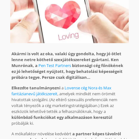
Akármi is volt az oka, valaki úgy gondolta, hogy jó ötlet
lenne netre köthető szexjátékszereket gyártani. Ken
Munrónak, a
Pen Test Partners
biztonsági cég főnökének
ez jó lehetőséget nyújtott, hogy behatolási képességeit
próbára tegye. Persze csak digitálisan…
Elkezdte tanulmányozni
a
Lovense cég Nora és Max
fantázianevű játékszereit
, amelyek mindkét nem örömét
hivatottak szolgálni. (Az eltérő szexuális preferenciák nem
voltak tényezők a cég marketingstratégiájában.) Ezek az
eszközök lehetővé tették a felhasználóknak, hogy a
különböző funkciókat egy alkalmazáson keresztül
próbálják ki.
A mókafaktor növelése kedvéért
a partner képes távolról