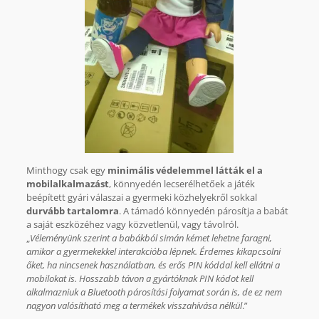
Minthogy csak egy
minimális védelemmel látták el a
mobilalkalmazást
, könnyedén lecserélhetőek a játék
beépített gyári válaszai a gyermeki közhelyekről sokkal
durvább tartalomra
. A támadó könnyedén párosítja a babát
a saját eszközéhez vagy közvetlenül, vagy távolról.
„
Véleményünk szerint a babákból simán kémet lehetne faragni,
amikor a gyermekekkel interakcióba lépnek. Érdemes kikapcsolni
őket, ha nincsenek használatban, és erős PIN kóddal kell ellátni a
mobilokat is. Hosszabb távon a gyártóknak PIN kódot kell
alkalmazniuk a Bluetooth párosítási folyamat során is, de ez nem
nagyon valósítható meg a termékek visszahívása nélkül
.”