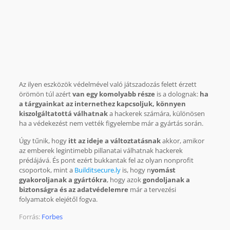
Az ilyen eszközök védelmével való játszadozás felett érzett
örömön túl azért
van egy komolyabb része
is a dolognak:
ha
a tárgyainkat az internethez kapcsoljuk, könnyen
kiszolgáltatottá válhatnak
a hackerek számára, különösen
ha a védekezést nem vették figyelembe már a gyártás során.
Úgy tűnik, hogy
itt az ideje a változtatásnak
akkor, amikor
az emberek legintimebb pillanatai válhatnak hackerek
prédájává. És pont ezért bukkantak fel az olyan nonprofit
csoportok, mint a
Builditsecure.ly
is, hogy n
yomást
gyakoroljanak a gyártókra
, hogy azok
gondoljanak a
biztonságra és az adatvédelemre
már a tervezési
folyamatok elejétől fogva.
Forrás:
Forbes