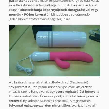
parancsokat adni
a másik fél játékszerének. Így például valaki
akár Berkshire-ből is felizgathatja Timbuktuban lévő kedvesét
csupán
okostelefonja képernyőjének simogatásával vagy
mondjuk PC-jén keresztül
. Mindebben a sokatmondó
„teledildonic” szoftver van a segítségünkre.
A vibrátorok használhatják a „
Body chat
” (Testbeszéd)
szolgáltatást is. Ez olyasmi, mint a Skype, csak kifejezetten
virtuális szexre hangolva, és egy
gyors regisztrálást igényel
a
Lovense weboldalán. És ez az a pont, ahol a
biztonság csorbát
szenved
, nyilatkozta Munro a Forbesnak. A regisztrációs
folyamat egész egyszerűen nincs titkosítva
, így, ha valaki