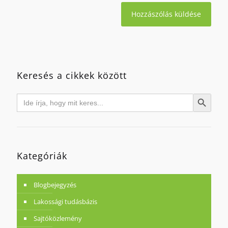
Keresés a cikkek között
Search
Search Button
for:
Kategóriák
Blogbejegyzés
Lakossági tudásbázis
Sajtóközlemény