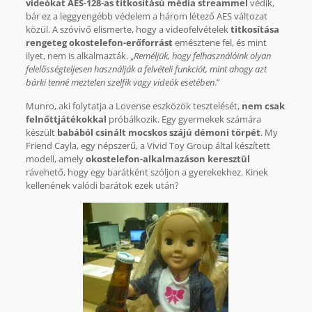
videókat AES-128-as titkosítású média streammel
védik,
bár ez a leggyengébb védelem a három létező AES változat
közül. A szóvivő elismerte, hogy a videofelvételek
titkosítása
rengeteg okostelefon-erőforrást
emésztene fel, és mint
ilyet, nem is alkalmazták. „
Reméljük, hogy felhasználóink olyan
felelősségteljesen használják a felvételi funkciót, mint ahogy azt
bárki tenné meztelen szelfik vagy videók esetében
.”
Munro, aki folytatja a Lovense eszközök tesztelését,
nem csak
felnőttjátékokkal
próbálkozik. Egy gyermekek számára
készült
babából csinált mocskos szájú démoni törpét
. My
Friend Cayla, egy népszerű, a Vivid Toy Group által készített
modell, amely
okostelefon-alkalmazáson keresztül
rávehető, hogy egy barátként szóljon a gyerekekhez. Kinek
kellenének valódi barátok ezek után?