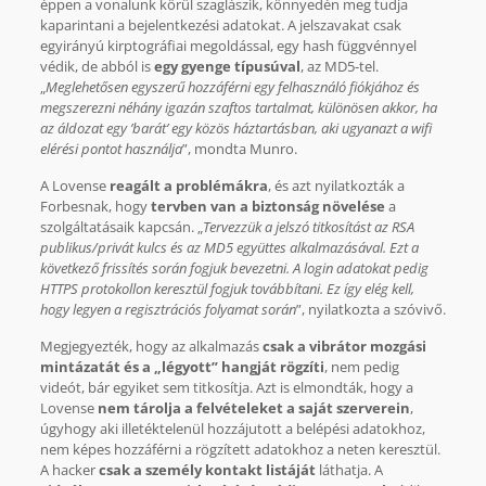
éppen a vonalunk körül szaglászik, könnyedén meg tudja
kaparintani a bejelentkezési adatokat. A jelszavakat csak
egyirányú kirptográfiai megoldással, egy hash függvénnyel
védik, de abból is
egy gyenge típusúval
, az MD5-tel.
„
Meglehetősen egyszerű hozzáférni egy felhasználó fiókjához és
megszerezni néhány igazán szaftos tartalmat, különösen akkor, ha
az áldozat egy ’barát’ egy közös háztartásban, aki ugyanazt a wifi
elérési pontot használja
”, mondta Munro.
A Lovense
reagált a problémákra
, és azt nyilatkozták a
Forbesnak, hogy
tervben van a biztonság növelése
a
szolgáltatásaik kapcsán. „
Tervezzük a jelszó titkosítást az RSA
publikus/privát kulcs és az MD5 együttes alkalmazásával. Ezt a
következő frissítés során fogjuk bevezetni. A login adatokat pedig
HTTPS protokollon keresztül fogjuk továbbítani. Ez így elég kell,
hogy legyen a regisztrációs folyamat során
”, nyilatkozta a szóvivő.
Megjegyezték, hogy az alkalmazás
csak a vibrátor mozgási
mintázatát és a „légyott” hangját rögzíti
, nem pedig
videót, bár egyiket sem titkosítja. Azt is elmondták, hogy a
Lovense
nem tárolja a felvételeket a saját szerverein
,
úgyhogy aki illetéktelenül hozzájutott a belépési adatokhoz,
nem képes hozzáférni a rögzített adatokhoz a neten keresztül.
A hacker
csak a személy kontakt listáját
láthatja. A