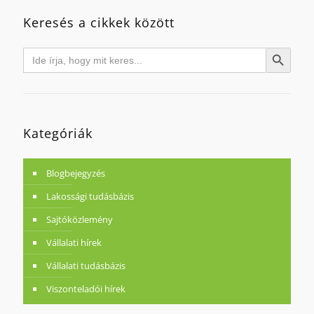
Keresés a cikkek között
Search
Search Button
for:
Kategóriák
Blogbejegyzés
Lakossági tudásbázis
Sajtóközlemény
Vállalati hírek
Vállalati tudásbázis
Viszonteladói hírek