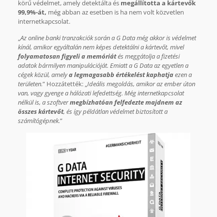
körű védelmet, amely detektálta és
megállította a kártevők
99,9%-át,
még abban az esetben is ha nem volt közvetlen
internetkapcsolat.
„
Az online banki tranzakciók során a G Data még akkor is védelmet
kínál, amikor egyáltalán nem képes detektálni a kártevőt, mivel
folyamatosan figyeli a memóriát
és meggátolja a fizetési
adatok bármilyen manipulációját. Emiatt a G Data az egyetlen a
cégek közül, amely
a legmagasabb értékelést kaphatja
ezen a
területen.
” Hozzátették: „
Ideális megoldás, amikor az ember úton
van, vagy gyenge a hálózati lefedettség. Még internetkapcsolat
nélkül is, a szoftver
megbízhatóan felfedezte majdnem az
összes kártevőt
, és így példátlan védelmet biztosított a
számítógépnek.
”