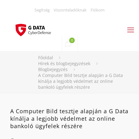
Segítség
Viszonteladóknak
Fiókom
0
Főoldal
Hírek és blogbejegyzések
Blogbejegyzés
A Computer Bild tesztje alapján a G Data
kínálja a legjobb védelmet az online
bankoló ügyfelek részére
A Computer Bild tesztje alapján a G Data
kínálja a legjobb védelmet az online
bankoló ügyfelek részére