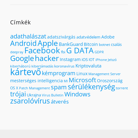
Címkék
adathalászat
adatszivárgás
Adobe
adatvédelem
Apple
Android
BankGuard
Bitcoin
csalás
botnet
Facebook
G DATA
fbi
deepray
GDPR
hacker
Google
Instagram
iOS
IOT
iPhone
Jelszó
Kriptovaluta
koronavírus
kiberháború
kibertámadás
kártevő
kémprogram
Linux
Management Server
Microsoft
mesterséges intelligencia
Oroszország
MI
sérülékenység
spam
OS X
torrent
Patch Management
trójai
Windows
Ukrajna
Virus Bulletin
zsarolóvírus
átverés