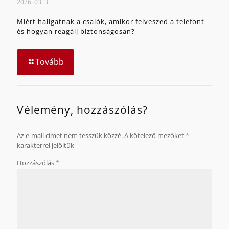
2026. 03. 3.
Miért hallgatnak a csalók, amikor felveszed a telefont –
és hogyan reagálj biztonságosan?
Tovább
Vélemény, hozzászólás?
Az e-mail címet nem tesszük közzé.
A kötelező mezőket
*
karakterrel jelöltük
Hozzászólás
*