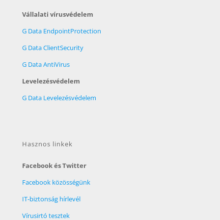
Vállalati vírusvédelem
G Data EndpointProtection
G Data ClientSecurity
G Data AntiVirus
Levelezésvédelem
G Data Levelezésvédelem
Hasznos linkek
Facebook és Twitter
Facebook közösségünk
IT-biztonság hírlevél
Vírusirtó tesztek