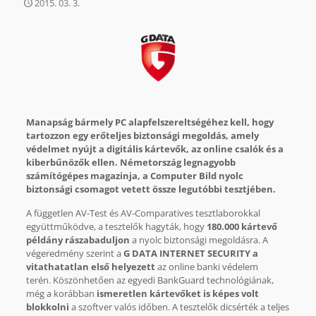
2015. 03. 3.
Manapság bármely PC alapfelszereltségéhez kell, hogy
tartozzon egy erőteljes biztonsági megoldás, amely
védelmet nyújt a digitális kártevők, az online csalók és a
kiberbűnözők ellen. Németország legnagyobb
számítógépes magazinja, a Computer Bild nyolc
biztonsági csomagot vetett össze legutóbbi tesztjében.
A független AV-Test és AV-Comparatives tesztlaborokkal
együttműködve, a tesztelők hagyták, hogy
180.000 kártevő
példány rászabaduljon
a nyolc biztonsági megoldásra. A
végeredmény szerint a
G DATA INTERNET SECURITY a
vitathatatlan első helyezett
az online banki védelem
terén. Köszönhetően az egyedi BankGuard technológiának,
még a korábban
ismeretlen kártevőket is képes volt
blokkolni
a szoftver valós időben. A tesztelők dicsérték a teljes