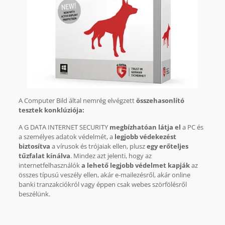
A Computer Bild által nemrég elvégzett
összehasonlító
tesztek konklúziója:
A G DATA INTERNET SECURITY
megbízhatóan látja el
a PC és
a személyes adatok védelmét, a
legjobb védekezést
biztosítva
a vírusok és trójaiak ellen, plusz
egy erőteljes
tűzfalat kínálva
. Mindez azt jelenti, hogy az
internetfelhasználók
a lehető legjobb védelmet kapják
az
összes típusú veszély ellen, akár e-mailezésről, akár online
banki tranzakciókról vagy éppen csak webes szörfölésről
beszélünk.