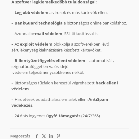
A szoftver legkiemelkedőbb tulajdonságai:
–
Legjobb védelem
a vírusok és más kártevők ellen.
–
BankGuard technológia
a biztonságos online bankoláshoz.
– Azonnali
e-mail védelem
, SSL titkosítással is.
– Az
exploit védelem
blokkolja a szoftverekben lévő
sérülékenység kiaknázására készített kártevőket.
–
Billentyűzetfigyelés elleni védelem
– automatizált,
szignatúrafüggetlen valós idejű
védelem teljesítménycsökkenés nélkül.
– Biztonságos tűzfalon keresztül végrehajtott
hack elleni
védelem
.
– Hirdetések és adathalász e-mailek elleni
AntiSpam
védekezés
.
– 24 órás ingyenes
ügyféltámogatás
(24/7/365).
Megosztás