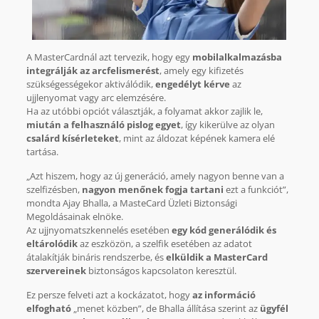
A MasterCardnál azt tervezik, hogy egy
mobilalkalmazásba
integrálják az arcfelismerést
, amely egy kifizetés
szükségességekor aktiválódik,
engedélyt kérve
az
ujjlenyomat vagy arc elemzésére.
Ha az utóbbi opciót választják, a folyamat akkor zajlik le,
miután a felhasználó pislog egyet
, így kikerülve az olyan
csalárd kísérleteket
, mint az áldozat képének kamera elé
tartása.
„Azt hiszem, hogy az új generáció, amely nagyon benne van a
szelfizésben,
nagyon menőnek fogja tartani
ezt a funkciót”,
mondta Ajay Bhalla, a MasteCard Üzleti Biztonsági
Megoldásainak elnöke.
Az ujjnyomatszkennelés esetében
egy kód generálódik és
eltárolódik
az eszközön, a szelfik esetében az adatot
átalakítják bináris rendszerbe, és
elküldik a MasterCard
szervereinek
biztonságos kapcsolaton keresztül.
Ez persze felveti azt a kockázatot, hogy
az információ
elfogható
„menet közben”, de Bhalla állítása szerint az
ügyfél