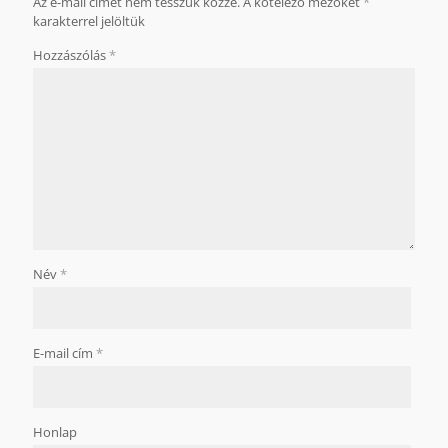
Az e-mail címet nem tesszük közzé.
A kötelező mezőket
*
karakterrel jelöltük
Hozzászólás
*
Név
*
E-mail cím
*
Honlap