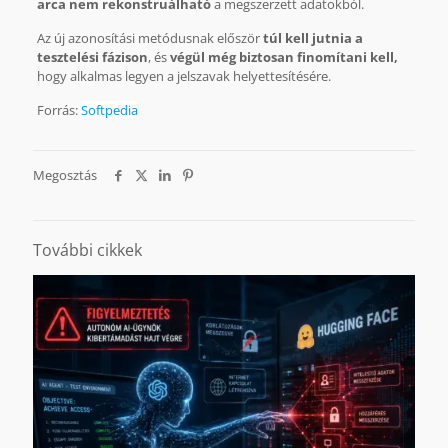
arca nem rekonstruálható
a megszerzett adatokból.
Az új azonosítási metódusnak először
túl kell jutnia a
tesztelési fázison
, és
végül még biztosan finomítani kell,
hogy alkalmas legyen a jelszavak helyettesítésére.
Forrás:
Softpedia
Megosztás
További cikkek