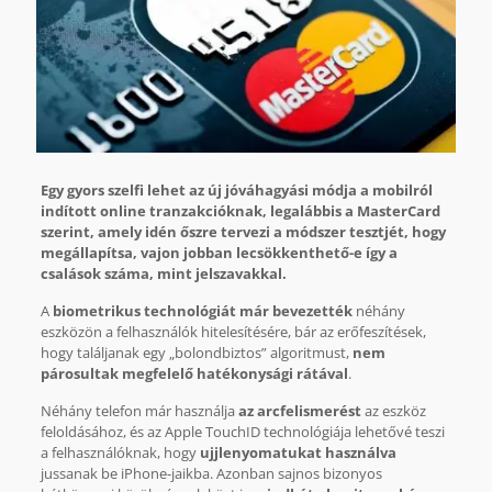
Egy gyors szelfi lehet az új jóváhagyási módja a mobilról
indított online tranzakcióknak, legalábbis a MasterCard
szerint, amely idén őszre tervezi a módszer tesztjét, hogy
megállapítsa, vajon jobban lecsökkenthető-e így a
csalások száma, mint jelszavakkal.
A
biometrikus technológiát már bevezették
néhány
eszközön a felhasználók hitelesítésére, bár az erőfeszítések,
hogy találjanak egy „bolondbiztos” algoritmust,
nem
párosultak megfelelő hatékonysági rátával
.
Néhány telefon már használja
az arcfelismerést
az eszköz
feloldásához, és az Apple TouchID technológiája lehetővé teszi
a felhasználóknak, hogy
ujjlenyomatukat használva
jussanak be iPhone-jaikba. Azonban sajnos bizonyos