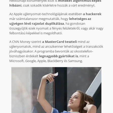
hétköznapi körülmények közt is
mindkét algoritmus képes
hibázni
, csak sokadik kísérletre hozzák a várt eredményt.
Az Apple ujjlenyomat-technológiájának esetében
a hackerek
már számtalanszor megmutatták, hogy
lehetséges az
ujjvégen lévő rajzolat duplikálása
, ha gondosan
összegyűjtik ezek nyomait a fényes felületekről, vagy akár nagy
felbontású képekkel is megoldható.
A CNN Money szerint
a MasterCard teszteli
mind az
ujjlenyomatok, mind az arcszkenner lehetőségeit a tranzakciók
jóváhagyásakor. A programba bevonták az okostelefon-
bizniszben érdekelt
legnagyobb gyártókat is
, mint a
Microsoft, Google, Apple, BlackBerry és Samsung.