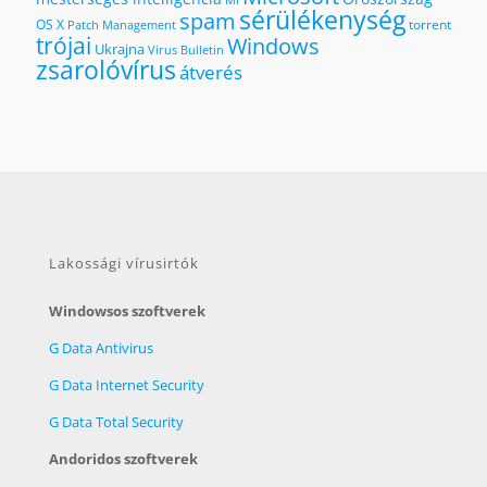
sérülékenység
spam
OS X
torrent
Patch Management
trójai
Windows
Ukrajna
Virus Bulletin
zsarolóvírus
átverés
Lakossági vírusirtók
Windowsos szoftverek
G Data Antivirus
G Data Internet Security
G Data Total Security
Andoridos szoftverek