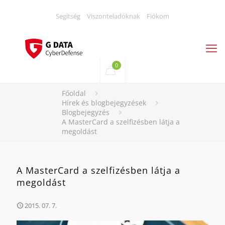
Segítség
Viszonteladóknak
Fiókom
0
Főoldal
Hírek és blogbejegyzések
Blogbejegyzés
A MasterCard a szelfizésben látja a
megoldást
A MasterCard a szelfizésben látja a
megoldást
2015. 07. 7.