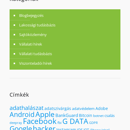
Blogbejegyzés
Lakossági tudásbázis
Sajtóközlemény
Vállalati hírek
Vállalati tudásbázis
Viszonteladói hírek
Címkék
adathalászat
adatszivárgás
Adobe
adatvédelem
Apple
Android
BankGuard
Bitcoin
csalás
botnet
Facebook
G DATA
fbi
deepray
GDPR
hacker
Google
Instagram
iOS
IOT