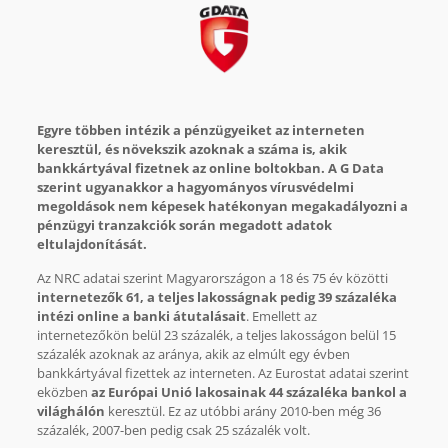
Egyre többen intézik a pénzügyeiket az interneten
keresztül, és növekszik azoknak a száma is, akik
bankkártyával fizetnek az online boltokban. A G Data
szerint ugyanakkor a hagyományos vírusvédelmi
megoldások nem képesek hatékonyan megakadályozni a
pénzügyi tranzakciók során megadott adatok
eltulajdonítását.
Az NRC adatai szerint Magyarországon a 18 és 75 év közötti
internetezők 61, a teljes lakosságnak pedig 39 százaléka
intézi online a banki átutalásait
. Emellett az
internetezőkön belül 23 százalék, a teljes lakosságon belül 15
százalék azoknak az aránya, akik az elmúlt egy évben
bankkártyával fizettek az interneten. Az Eurostat adatai szerint
eközben
az Európai Unió lakosainak 44 százaléka bankol a
világhálón
keresztül. Ez az utóbbi arány 2010-ben még 36
százalék, 2007-ben pedig csak 25 százalék volt.