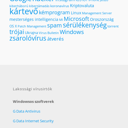
iPhone
Jelszó
Kriptovaluta
koronavírus
kiberháború
kibertámadás
kártevő
kémprogram
Linux
Management Server
Microsoft
mesterséges intelligencia
Oroszország
MI
sérülékenység
spam
OS X
torrent
Patch Management
trójai
Windows
Ukrajna
Virus Bulletin
zsarolóvírus
átverés
Lakossági vírusirtók
Windowsos szoftverek
G Data Antivirus
G Data Internet Security