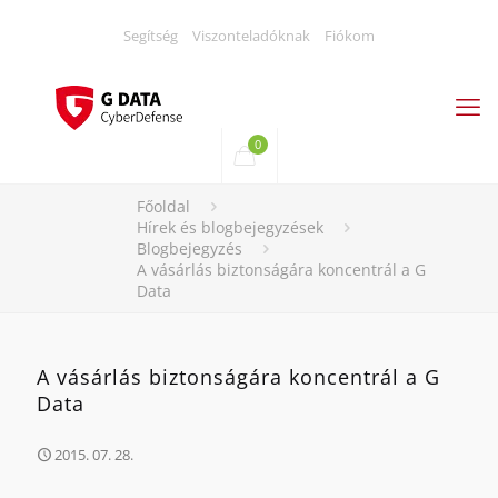
Segítség
Viszonteladóknak
Fiókom
0
Főoldal
Hírek és blogbejegyzések
Blogbejegyzés
A vásárlás biztonságára koncentrál a G
Data
A vásárlás biztonságára koncentrál a G
Data
2015. 07. 28.