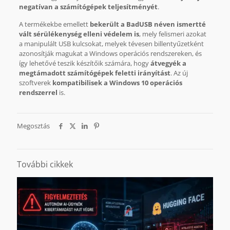
negatívan a számítógépek teljesítményét
.
A termékekbe emellett
bekerült a BadUSB néven ismertté
vált sérülékenység elleni védelem is
, mely felismeri azokat
a manipulált USB kulcsokat, melyek tévesen billentyűzetként
azonosítják magukat a Windows operációs rendszereken, és
így lehetővé teszik készítőik számára, hogy
átvegyék a
megtámadott számítógépek feletti irányítást
. Az új
szoftverek
kompatibilisek a Windows 10 operációs
rendszerrel
is.
Megosztás
További cikkek