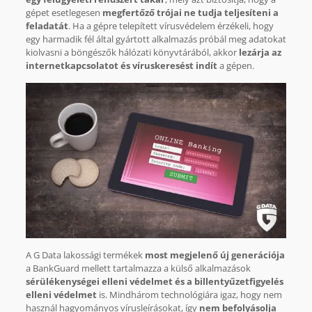
gépet esetlegesen
megfertőző trójai ne tudja teljesíteni a
feladatát
. Ha a gépre telepített vírusvédelem érzékeli, hogy
egy harmadik fél által gyártott alkalmazás próbál meg adatokat
kiolvasni a böngészők hálózati könyvtárából, akkor
lezárja az
internetkapcsolatot és víruskeresést indít
a gépen.
A G Data lakossági termékek
most megjelenő új generációja
a BankGuard mellett tartalmazza a külső alkalmazások
sérülékenységei elleni védelmet és a billentyűzetfigyelés
elleni védelmet
is. Mindhárom technológiára igaz, hogy nem
használ hagyományos vírusleírásokat, így
nem befolyásolja