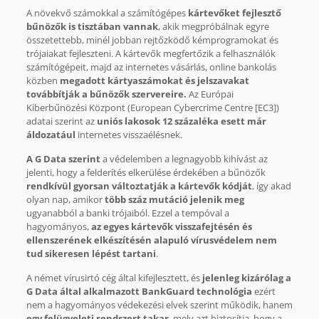
A növekvő számokkal a számítógépes
kártevőket fejlesztő
bűnözők is tisztában vannak
, akik megpróbálnak egyre
összetettebb, minél jobban rejtőzködő kémprogramokat és
trójaiakat fejleszteni. A kártevők megfertőzik a felhasználók
számítógépeit, majd az internetes vásárlás, online bankolás
közben
megadott kártyaszámokat és jelszavakat
továbbítják a bűnözők szervereire.
Az Európai
Kiberbűnözési Központ (European Cybercrime Centre [EC3])
adatai szerint az
uniós lakosok 12 százaléka esett már
áldozatául
internetes visszaélésnek.
A G Data szerint
a védelemben a legnagyobb kihívást az
jelenti, hogy a felderítés elkerülése érdekében a bűnözők
rendkívül gyorsan változtatják a kártevők kódját
, így akad
olyan nap, amikor
több száz mutáció jelenik meg
ugyanabból a banki trójaiból. Ezzel a tempóval a
hagyományos,
az egyes kártevők visszafejtésén és
ellenszerének elkészítésén alapuló vírusvédelem nem
tud sikeresen lépést tartani
.
A német vírusirtó cég által kifejlesztett, és
jelenleg kizárólag a
G Data által alkalmazott BankGuard technológia
ezért
nem a hagyományos védekezési elvek szerint működik, hanem
egy felügyeleti rendszert takar
, mely azt biztosítja, hogy a