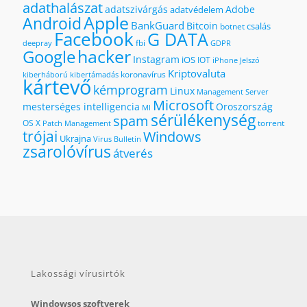
adathalászat
adatszivárgás
Adobe
adatvédelem
Apple
Android
BankGuard
Bitcoin
csalás
botnet
Facebook
G DATA
fbi
deepray
GDPR
hacker
Google
Instagram
iOS
IOT
iPhone
Jelszó
Kriptovaluta
koronavírus
kiberháború
kibertámadás
kártevő
kémprogram
Linux
Management Server
Microsoft
mesterséges intelligencia
Oroszország
MI
sérülékenység
spam
OS X
torrent
Patch Management
trójai
Windows
Ukrajna
Virus Bulletin
zsarolóvírus
átverés
Lakossági vírusirtók
Windowsos szoftverek