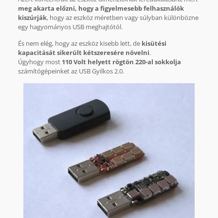
meg akarta előzni, hogy a figyelmesebb felhasználók
kiszúrják
, hogy az eszköz méretben vagy súlyban különbözne
egy hagyományos USB meghajtótól.
És nem elég, hogy az eszköz kisebb lett, de
kisütési
kapacitását sikerült kétszeresére növelni
.
Úgyhogy most
110 Volt helyett rögtön 220-al sokkolja
számítógépeinket az USB Gyilkos 2.0.