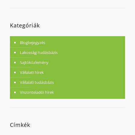
Kategóriák
Blogbejegyzés
Lakossági tudásbázis
Sajtóközlemény
Vállalati hírek
Vállalati tudásbázis
Viszonteladói hírek
Címkék