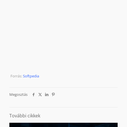
Forrás:
Softpedia
Megosztás
További cikkek