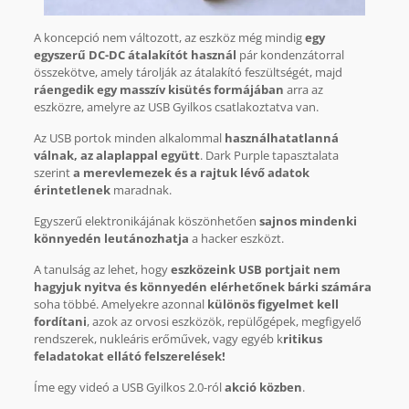
A koncepció nem változott, az eszköz még mindig
egy
egyszerű DC-DC átalakítót használ
pár kondenzátorral
összekötve, amely tárolják az átalakító feszültségét, majd
ráengedik egy masszív kisütés formájában
arra az
eszközre, amelyre az USB Gyilkos csatlakoztatva van.
Az USB portok minden alkalommal
használhatatlanná
válnak, az alaplappal együtt
. Dark Purple tapasztalata
szerint
a merevlemezek és a rajtuk lévő adatok
érintetlenek
maradnak.
Egyszerű elektronikájának köszönhetően
sajnos mindenki
könnyedén leutánozhatja
a hacker eszközt.
A tanulság az lehet, hogy
eszközeink USB portjait nem
hagyjuk nyitva és könnyedén elérhetőnek bárki számára
soha többé. Amelyekre azonnal
különös figyelmet kell
fordítani
, azok az orvosi eszközök, repülőgépek, megfigyelő
rendszerek, nukleáris erőművek, vagy egyéb k
ritikus
feladatokat ellátó felszerelések!
Íme egy videó a USB Gyilkos 2.0-ról
akció közben
.