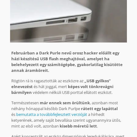
Februárban a Dark Purle nevű orosz hacker előállt egy
házi készítésű USB flash meghajtóval, amelyet ha
belehelyezett egy számítógépbe, gyakorlatilag kisütötte
annak áramköreit.
Rögtön rá is ragasztották az eszközre az
„USB gyilkos”
elnevezést
és hát joggal, mert
képes volt tönkrevágni
bármilyen
védelem nélküli USB porttal ellátott eszközt.
Természetesen
már ennek sem örültünk
, azonban most
néhány hónappal később Dark Purlpe
rátett egy lapáttal
és
bemutatta a továbbfejlesztett verzióját
a hírhedt
ketyerének, amely saját bevallása szerint ugyanannyira ütős,
mint az első volt, azonban
kisebb méretű lett
.
Azért koncentrált az eszköz dimenzióinak leredukálására, mert