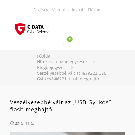
Segítség
Viszonteladóknak
Fiókom
0
Főoldal
Hírek és blogbejegyzések
Blogbejegyzés
Veszélyesebbé vált az &#8222;USB
Gyilkos&#8221; flash meghajtó
Veszélyesebbé vált az „USB Gyilkos”
flash meghajtó
2015. 11. 5.