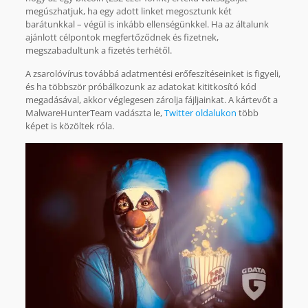
megúszhatjuk, ha egy adott linket megosztunk két
barátunkkal – végül is inkább ellenségünkkel. Ha az általunk
ajánlott célpontok megfertőződnek és fizetnek,
megszabadultunk a fizetés terhétől.
A zsarolóvírus továbbá adatmentési erőfeszítéseinket is figyeli,
és ha többször próbálkozunk az adatokat kititkosító kód
megadásával, akkor véglegesen zárolja fájljainkat. A kártevőt a
MalwareHunterTeam vadászta le,
Twitter oldalukon
több
képet is közöltek róla.