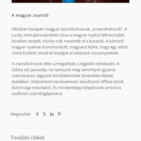
A magyar zsaroló
Október közepén magyar zsarolóvírusnak „örvendhettünk”. A
Locky mintájára készített vírus a magyar nyelvű felhasználók
körében terjedt, Hucky-nak nevezték el a kutatók. A kártevő
magyar nyelven kommunikált, magyarul kérte, hogy egy adott
címre küldött email-lel kezdjük el adataink visszanyerését.
A zsarolóvírusok ellen a megelőzés a legjobb védekezés. A
Gdata azt javasolja, ne nyissunk meg semmilyen gyanús
csatolmányt, legyünk körültekintőek ismeretlen feladó
esetében. Adatainkról rendszeresen készítsünk offline tárolt
biztonsági másolatot. És mindenképp telepítsünk antivírus
szoftvert számítógépünkre.
Megosztás
További cikkek