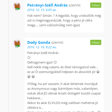
Petrányi-Széll András
szerint:
Válasz
2016. 12. 15. 6:05 de.
Hát nem? Simán. ? A legjobb, hogy a készítők még
azt is megmagyarázzák, hogy a pénz jó célra
megy…. (ami valószínűleg nem igaz)
Dody Gonda
szerint:
Válasz
2016. 12. 16. 8:22 du.
Petrányi-Széll András
🙂
Dehogynem igaz! 🙂
Kell nekik még valami, és őket támogatod vele…
ez az Ő szemszögükből teljesen és abszolót jó! 😀
😀 😀
/Főleg, ha azt veszem, h akár lehetnek mondjuk
az Anonymous vagy bármilyen más, valamilyen,
sokak által JÓ célnak érzett dologért küzdő csapat
hekkerei…
Akkor és akár ELVILEG még valóban mehetne jó
célokra is…