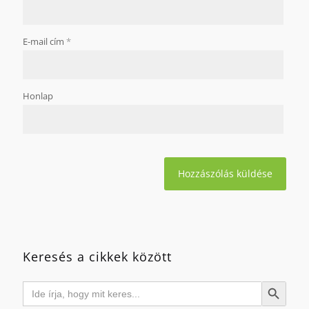
E-mail cím
*
Honlap
Keresés a cikkek között
Search
Search Button
for: