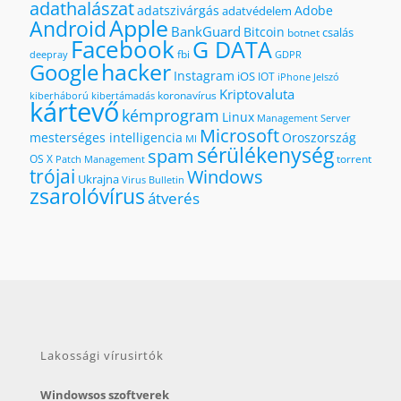
adathalászat
adatszivárgás
Adobe
adatvédelem
Apple
Android
BankGuard
Bitcoin
csalás
botnet
Facebook
G DATA
fbi
deepray
GDPR
hacker
Google
Instagram
iOS
IOT
iPhone
Jelszó
Kriptovaluta
koronavírus
kiberháború
kibertámadás
kártevő
kémprogram
Linux
Management Server
Microsoft
mesterséges intelligencia
Oroszország
MI
sérülékenység
spam
OS X
torrent
Patch Management
trójai
Windows
Ukrajna
Virus Bulletin
zsarolóvírus
átverés
Lakossági vírusirtók
Windowsos szoftverek