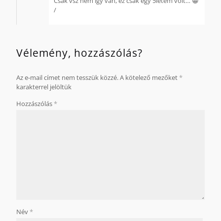
Csak vsz nem így van, ez csak egy 5letem volt… 😀
/
Vélemény, hozzászólás?
Az e-mail címet nem tesszük közzé.
A kötelező mezőket
*
karakterrel jelöltük
Hozzászólás
*
Név
*