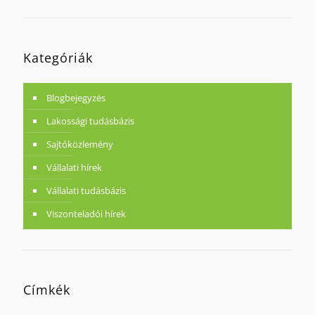
Kategóriák
Blogbejegyzés
Lakossági tudásbázis
Sajtóközlemény
Vállalati hírek
Vállalati tudásbázis
Viszonteladói hírek
Címkék