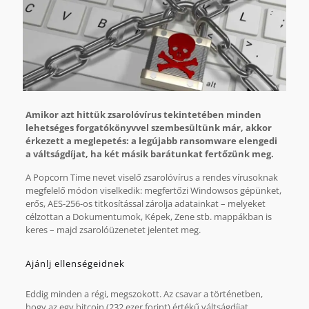
Amikor azt hittük zsarolóvírus tekintetében minden
lehetséges forgatókönyvvel szembesültünk már, akkor
érkezett a meglepetés: a legújabb ransomware elengedi
a váltságdíjat, ha két másik barátunkat fertőzünk meg.
A Popcorn Time nevet viselő zsarolóvírus a rendes vírusoknak
megfelelő módon viselkedik: megfertőzi Windowsos gépünket,
erős, AES-256-os titkosítással zárolja adatainkat – melyeket
célzottan a Dokumentumok, Képek, Zene stb. mappákban is
keres – majd zsarolóüzenetet jelentet meg.
Ajánlj ellenségeidnek
Eddig minden a régi, megszokott. Az csavar a történetben,
hogy az egy bitcoin (232 ezer forint) értékű váltságdíjat