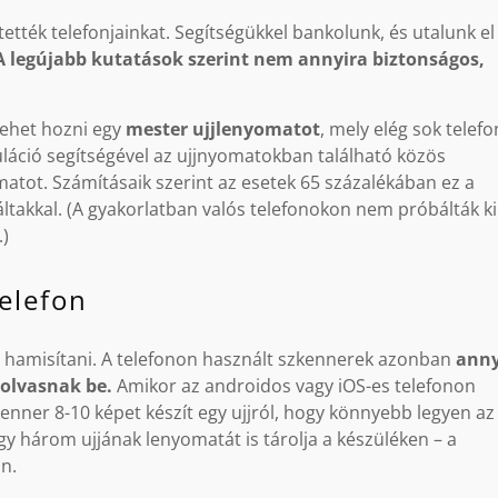
tték telefonjainkat. Segítségükkel bankolunk, és utalunk el
A legújabb kutatások szerint nem annyira biztonságos,
lehet hozni egy
mester ujjlenyomatot
, mely elég sok telefo
láció segítségével az ujjnyomatokban található közös
matot. Számításaik szerint az esetek 65 százalékában ez a
akkal. (A gyakorlatban valós telefonokon nem próbálták ki
.)
telefon
t hamisítani. A telefonon használt szkennerek azonban
anny
 olvasnak be.
Amikor az androidos vagy iOS-es telefonon
zkenner 8-10 képet készít egy ujjról, hogy könnyebb legyen az
gy három ujjának lenyomatát is tárolja a készüléken – a
an.