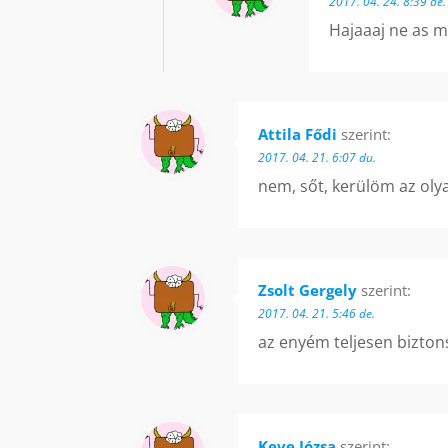
2017. 04. 24. 8:39 de.
Hajaaaj ne as 
Attila Fődi
szerint:
2017. 04. 21. 6:07 du.
nem, sőt, kerülöm az oly
Zsolt Gergely
szerint:
2017. 04. 21. 5:46 de.
az enyém teljesen bizton
Keve Józsa
szerint: