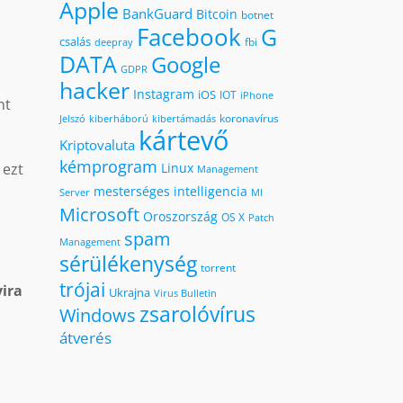
Apple
BankGuard
Bitcoin
botnet
Facebook
G
csalás
fbi
deepray
DATA
Google
GDPR
hacker
Instagram
iOS
IOT
iPhone
nt
koronavírus
kiberháború
kibertámadás
Jelszó
kártevő
Kriptovaluta
kémprogram
 ezt
Linux
Management
mesterséges intelligencia
MI
Server
Microsoft
Oroszország
OS X
Patch
spam
Management
sérülékenység
torrent
trójai
ira
Ukrajna
Virus Bulletin
zsarolóvírus
Windows
átverés