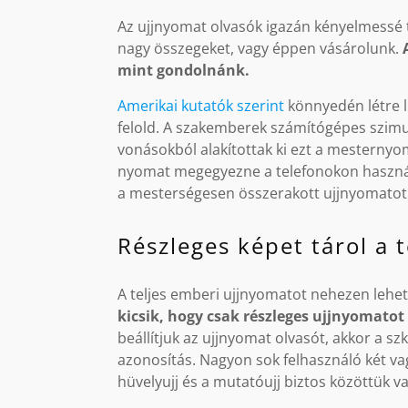
Az ujjnyomat olvasók igazán kényelmessé te
nagy összegeket, vagy éppen vásárolunk.
mint gondolnánk.
Amerikai kutatók szerint
könnyedén létre 
felold. A szakemberek számítógépes szimu
vonásokból alakítottak ki ezt a mesternyo
nyomat megegyezne a telefonokon használt
a mesterségesen összerakott ujjnyomatot
Részleges képet tárol a 
A teljes emberi ujjnyomatot nehezen lehe
kicsik, hogy csak részleges ujjnyomatot
beállítjuk az ujjnyomat olvasót, akkor a s
azonosítás. Nagyon sok felhasználó két va
hüvelyujj és a mutatóujj biztos közöttük v