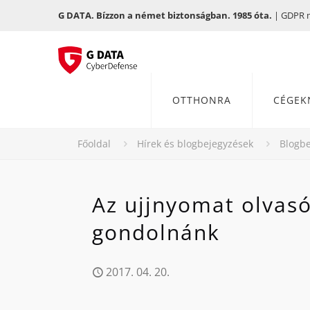
G DATA. Bízzon a német biztonságban. 1985 óta.
| GDPR me
OTTHONRA
CÉGEK
Főoldal
Hírek és blogbejegyzések
Blogbe
Az ujjnyomat olvas
gondolnánk
2017. 04. 20.