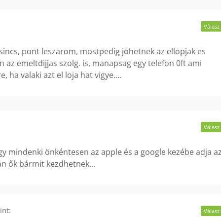
Válasz
ncs, pont leszarom, mostpedig johetnek az ellopjak es
n az emeltdijjas szolg. is, manapsag egy telefon 0ft ami
 ha valaki azt el loja hat vigye….
Válasz
ogy mindenki önkéntesen az apple és a google kezébe adja a
tán ők bármit kezdhetnek…
int:
Válasz