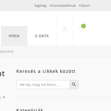
Segítség
Viszonteladóknak
Fiókom
0
HÍREK
G DATA
ndolnánk
nt
Keresés a cikkek között
Search
Search Button
for:
k
Kategóriák