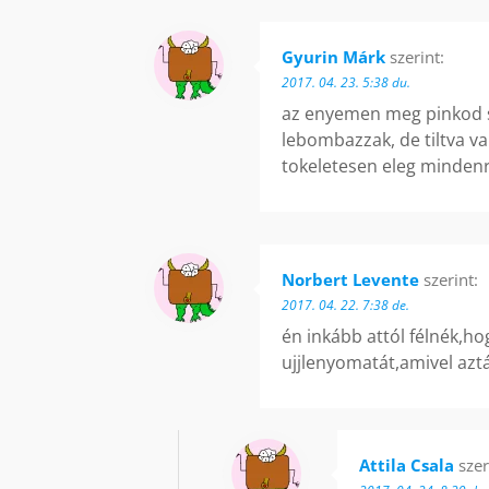
Gyurin Márk
szerint:
2017. 04. 23. 5:38 du.
az enyemen meg pinkod si
lebombazzak, de tiltva va
tokeletesen eleg mindenre,
Norbert Levente
szerint:
2017. 04. 22. 7:38 de.
én inkább attól félnék,h
ujjlenyomatát,amivel az
Attila Csala
szer