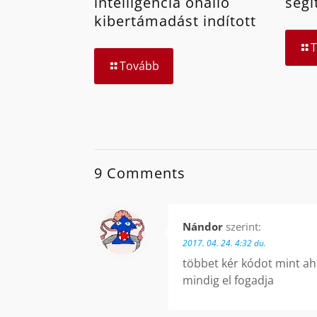
intelligencia önálló
segí
kibertámadást indított
Tovább
9 Comments
Nándor
szerint:
2017. 04. 24. 4:32 du.
többet kér kódot mint a
mindig el fogadja