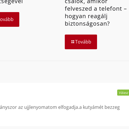
tségével
csalók, amikor
felveszed a telefont –
hogyan reagálj
Tovább
biztonságosan?
Tovább
Válasz
hányszor az ujjlenyomatom elfogadja.a kutyámét bezzeg