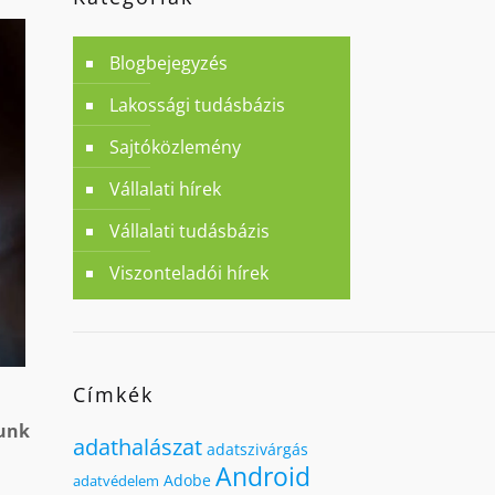
Blogbejegyzés
Lakossági tudásbázis
Sajtóközlemény
Vállalati hírek
Vállalati tudásbázis
Viszonteladói hírek
Címkék
lunk
adathalászat
adatszivárgás
Android
Adobe
adatvédelem