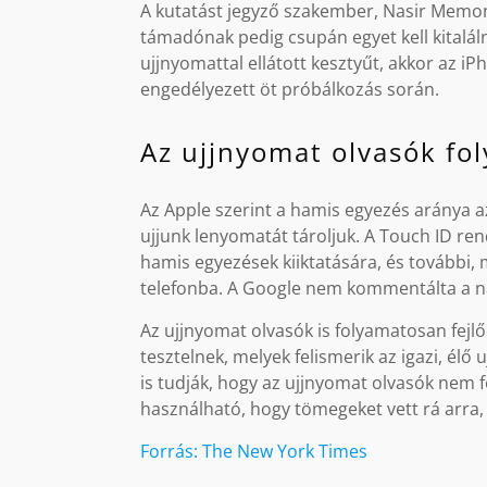
A kutatást jegyző szakember, Nasir Memon 
támadónak pedig csupán egyet kell kitaláln
ujjnyomattal ellátott kesztyűt, akkor az iP
engedélyezett öt próbálkozás során.
Az ujjnyomat olvasók fo
Az Apple szerint a hamis egyezés aránya 
ujjunk lenyomatát tároljuk. A Touch ID re
hamis egyezések kiiktatására, és további,
telefonba. A Google nem kommentálta a na
Az ujjnyomat olvasók is folyamatosan fejlő
tesztelnek, melyek felismerik az igazi, élő
is tudják, hogy az ujjnyomat olvasók nem 
használható, hogy tömegeket vett rá arra, 
Forrás: The New York Times