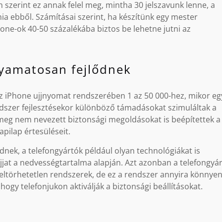
szerint ez annak felel meg, mintha 30 jelszavunk lenne, a
ia ebből. Számításai szerint, ha készítünk egy mester
hone-ok 40-50 százalékába biztos be lehetne jutni az
lyamatosan fejlődnek
az iPhone ujjnyomat rendszerében 1 az 50 000-hez, mikor eg
ndszer fejlesztésekor különböző támadásokat szimuláltak a
 meg nem nevezett biztonsági megoldásokat is beépítettek a
pilap értesüléseit.
dnek, a telefongyártók például olyan technológiákat is
 ujjat a nedvességtartalma alapján. Azt azonban a telefongyá
feltörhetetlen rendszerek, de ez a rendszer annyira könnye
hogy telefonjukon aktiválják a biztonsági beállításokat.