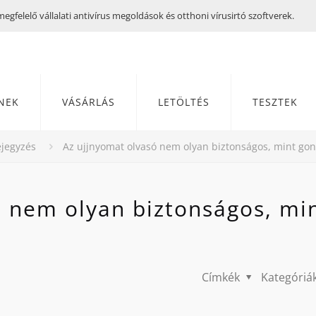
gfelelő vállalati antivírus megoldások és otthoni vírusirtó szoftverek.
NEK
VÁSÁRLÁS
LETÖLTÉS
TESZTEK
jegyzés
Az ujjnyomat olvasó nem olyan biztonságos, mint go
ó nem olyan biztonságos, mi
Címkék
Kategóriá