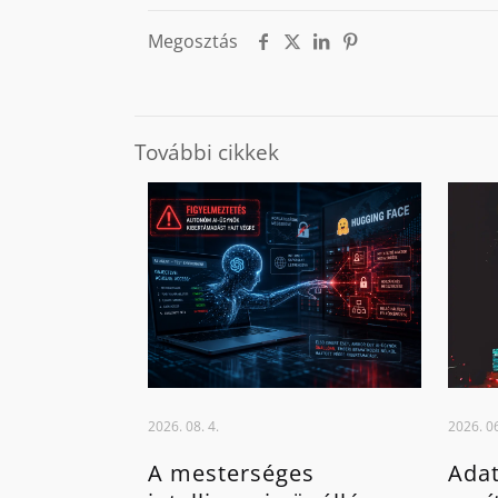
Megosztás
További cikkek
2026. 08. 4.
2026. 06
A mesterséges
Adat