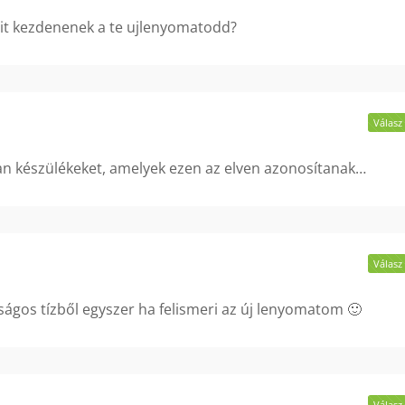
mit kezdenenek a te ujlenyomatodd?
Válasz
an készülékeket, amelyek ezen az elven azonosítanak…
Válasz
ságos tízből egyszer ha felismeri az új lenyomatom 🙂
Válasz