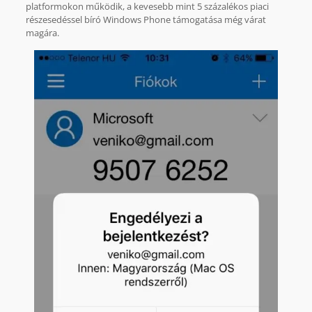
platformokon működik, a kevesebb mint 5 százalékos piaci
részesedéssel bíró Windows Phone támogatása még várat
magára.