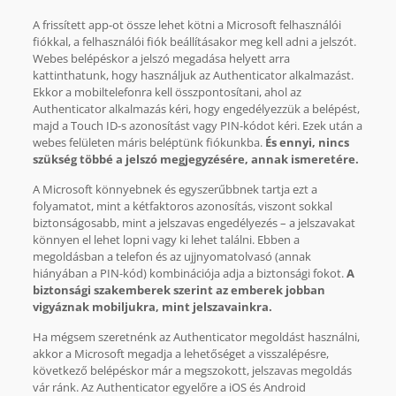
A frissített app-ot össze lehet kötni a Microsoft felhasználói
fiókkal, a felhasználói fiók beállításakor meg kell adni a jelszót.
Webes belépéskor a jelszó megadása helyett arra
kattinthatunk, hogy használjuk az Authenticator alkalmazást.
Ekkor a mobiltelefonra kell összpontosítani, ahol az
Authenticator alkalmazás kéri, hogy engedélyezzük a belépést,
majd a Touch ID-s azonosítást vagy PIN-kódot kéri. Ezek után a
webes felületen máris beléptünk fiókunkba.
És ennyi, nincs
szükség többé a jelszó megjegyzésére, annak ismeretére.
A Microsoft könnyebnek és egyszerűbbnek tartja ezt a
folyamatot, mint a kétfaktoros azonosítás, viszont sokkal
biztonságosabb, mint a jelszavas engedélyezés – a jelszavakat
könnyen el lehet lopni vagy ki lehet találni. Ebben a
megoldásban a telefon és az ujjnyomatolvasó (annak
hiányában a PIN-kód) kombinációja adja a biztonsági fokot.
A
biztonsági szakemberek szerint az emberek jobban
vigyáznak mobiljukra, mint jelszavainkra.
Ha mégsem szeretnénk az Authenticator megoldást használni,
akkor a Microsoft megadja a lehetőséget a visszalépésre,
következő belépéskor már a megszokott, jelszavas megoldás
vár ránk. Az Authenticator egyelőre a iOS és Android