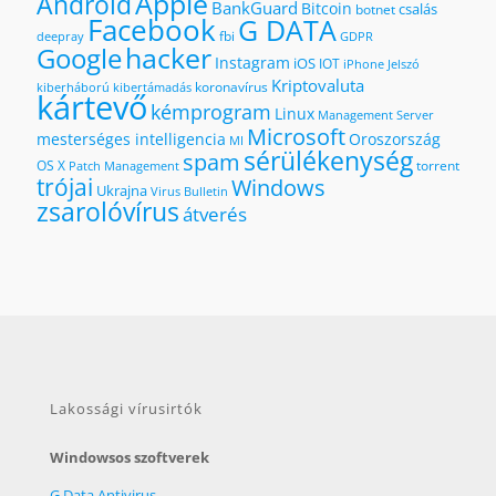
Apple
Android
BankGuard
Bitcoin
csalás
botnet
Facebook
G DATA
fbi
deepray
GDPR
hacker
Google
Instagram
iOS
IOT
iPhone
Jelszó
Kriptovaluta
koronavírus
kiberháború
kibertámadás
kártevő
kémprogram
Linux
Management Server
Microsoft
mesterséges intelligencia
Oroszország
MI
sérülékenység
spam
OS X
torrent
Patch Management
trójai
Windows
Ukrajna
Virus Bulletin
zsarolóvírus
átverés
Lakossági vírusirtók
Windowsos szoftverek
G Data Antivirus