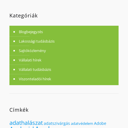
Kategóriák
Blogbejegyzés
Lakossági tudásbázis
Sajtóközlemény
Vállalati hírek
Vállalati tudásbázis
Viszonteladói hírek
Címkék
adathalászat
adatszivárgás
Adobe
adatvédelem