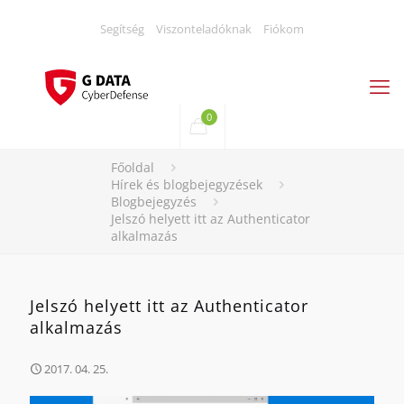
Segítség
Viszonteladóknak
Fiókom
0
Főoldal
Hírek és blogbejegyzések
Blogbejegyzés
Jelszó helyett itt az Authenticator
alkalmazás
Jelszó helyett itt az Authenticator
alkalmazás
2017. 04. 25.